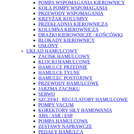
POMPA WSPOMAGANIA KIEROWNICY
KOŁA POMPY WSPOMAGANIA
PRZEWODY WSPOMAGANIA
KRZYŻAK KOLUMNY
PRZEKŁADNIA KIEROWNICZA
KOLUMNA KIEROWNICZA
DRĄŻKI KIEROWNICZE / KOŃCÓWKI
BLOKADY KIEROWNICY
OSŁONY
UKŁAD HAMULCOWY
ZACISK HAMULCOWY
KLOCKI HAMULCOWE
HAMULCE PRZEDNIE
HAMULCE TYLNE
HAMULEC POSTOJOWY
PRZEWODY HAMULCOWE
JARZMA ZACISKU
SERWO
SZCZĘKI , REGULATORY HAMULCOWE
POMPY VACUM
KOREKTORY SIŁY HAMOWANIA
ABS / ASR / ESP
POMPA HAMULCOWA
ZESTAWY NAPRAWCZE
PEDAŁY HAMULCA