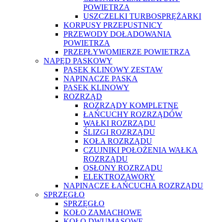
POWIETRZA
USZCZELKI TURBOSPRĘŻARKI
KORPUSY PRZEPUSTNICY
PRZEWODY DOŁADOWANIA
POWIETRZA
PRZEPŁYWOMIERZE POWIETRZA
NAPĘD PASKOWY
PASEK KLINOWY ZESTAW
NAPINACZE PASKA
PASEK KLINOWY
ROZRZĄD
ROZRZĄDY KOMPLETNE
ŁAŃCUCHY ROZRZĄDÓW
WAŁKI ROZRZĄDU
ŚLIZGI ROZRZĄDU
KOŁA ROZRZĄDU
CZUJNIKI POŁOŻENIA WAŁKA
ROZRZĄDU
OSŁONY ROZRZĄDU
ELEKTROZAWORY
NAPINACZE ŁAŃCUCHA ROZRZĄDU
SPRZĘGŁO
SPRZĘGŁO
KOŁO ZAMACHOWE
KOŁO DWUMASOWE