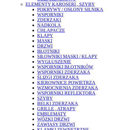
ELEMENTY KAROSERI , SZYBY
POKRYWY / OSŁONY SILNIKA
WSPORNIKI
ZDERZAKI
NADKOLA
CHLAPACZE
KLAPY
MASKI
DRZWI
BŁOTNIKI
SIŁOWNIKI MASKI / KLAPY
WYGŁUSZENIE
WSPORNIKI BŁOTNIKÓW
WSPORNIKI ZDERZAKA
ŚLIZGI ZDERZAKA
KIEROWNICE POWIETRZA
WZMOCNIENIA ZDERZAKA
WSPORNIKI REFLEKTORA
SZYBY
BELKI ZDERZAKA
GRILLE , ATRAPY
EMBLEMATY
WÓZKI DRZWI
ZAWIASY DRZWI
KLAMKI ZEWNĘTRZNE