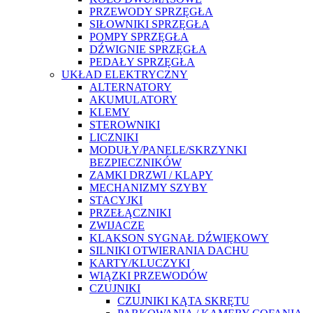
PRZEWODY SPRZĘGŁA
SIŁOWNIKI SPRZĘGŁA
POMPY SPRZĘGŁA
DŹWIGNIE SPRZĘGŁA
PEDAŁY SPRZĘGŁA
UKŁAD ELEKTRYCZNY
ALTERNATORY
AKUMULATORY
KLEMY
STEROWNIKI
LICZNIKI
MODUŁY/PANELE/SKRZYNKI
BEZPIECZNIKÓW
ZAMKI DRZWI / KLAPY
MECHANIZMY SZYBY
STACYJKI
PRZEŁĄCZNIKI
ZWIJACZE
KLAKSON SYGNAŁ DŹWIĘKOWY
SILNIKI OTWIERANIA DACHU
KARTY/KLUCZYKI
WIĄZKI PRZEWODÓW
CZUJNIKI
CZUJNIKI KĄTA SKRĘTU