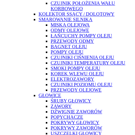
CZUJNIK POŁOŻENIA WAŁU
KORBOWEGO
KOLEKTOR SSĄCY / DOLOTOWY
SMAROWANIE SILNIKA
MISKA OLEJOWA
ODMY OLEJOWE
ŁAŃCUCHY POMPY OLEJU
PRZEWODY ODMY
BAGNET OLEJU
POMPY OLEJU
CZUJNIKI CIŚNIENIA OLEJU
CZUJNIKI TEMPERATURY OLEJU
SMOKI POMPY OLEJU
KOREK WLEWU OLEJU
ELEKTROZAWORY
CZUJNIKI POZIOMU OLEJU
PRZEWODY OLEJOWE
GŁOWICE
ŚRUBY GŁOWICY
ZAWORY
DŹWIGNIE ZAWORÓW
POPYCHACZE
POKRYWY GŁOWICY
POKRYWY ZAWORÓW
USZCZELKI GŁOWICY