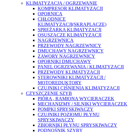
KLIMATYZACJA / OGRZEWANIE
KOMPRESOR KLIMATYZACJI
OPORNICA
CHŁODNICE
KLIMATYZACJI(SKRAPLACZE)
SPRĘŻARKA KLIMATYZACJI
OSUSZACZE KLIMATYZACJI
NAGRZEWNICA
PRZEWODY NAGRZEWNICY
DMUCHAWY NAGRZEWNICY
ZAWORY NAGRZEWNICY
OPORNIKI DMUCHAWY
PANEL OGRZEWANIA / KLIMATYZACJI
PRZEWODY KLIMATYZACJI
STEROWNIKI KLIMATYZACJI /
MOTOREDUKTORY
CZUJNIKI CIŚNIENIA KLIMATYZACJI
CZYSZCZENIE SZYB
PIÓRA , RAMIONA WYCIERACZEK
MECHANIZMY / SILNIKI WYCIERACZEK
POMPKI SPRYSKIWACZY
CZUJNIKI POZIOMU PŁYNU
SPRYSKIWACZY
ZBIORNIKI PŁYNU SPRYSKIWACZY
PODNOŚNIK SZYBY