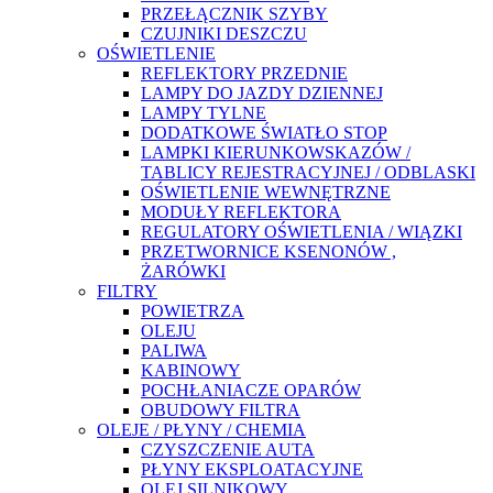
PRZEŁĄCZNIK SZYBY
CZUJNIKI DESZCZU
OŚWIETLENIE
REFLEKTORY PRZEDNIE
LAMPY DO JAZDY DZIENNEJ
LAMPY TYLNE
DODATKOWE ŚWIATŁO STOP
LAMPKI KIERUNKOWSKAZÓW /
TABLICY REJESTRACYJNEJ / ODBLASKI
OŚWIETLENIE WEWNĘTRZNE
MODUŁY REFLEKTORA
REGULATORY OŚWIETLENIA / WIĄZKI
PRZETWORNICE KSENONÓW ,
ŻARÓWKI
FILTRY
POWIETRZA
OLEJU
PALIWA
KABINOWY
POCHŁANIACZE OPARÓW
OBUDOWY FILTRA
OLEJE / PŁYNY / CHEMIA
CZYSZCZENIE AUTA
PŁYNY EKSPLOATACYJNE
OLEJ SILNIKOWY