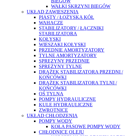
BIEGÓW
WAŁKI SKRZYNI BIEGÓW
UKŁAD ZAWIESZENIA
PIASTY / ŁOŻYSKA KÓŁ
WAHACZE
STABILIZATORY / ŁĄCZNIKI
STABILIZATORA
KOŁYSKI
WIESZAKI KOŁYSKI
PRZEDNIE AMORTYZATORY
TYLNE AMORTYZATORY
SPRĘZYNY PRZEDNIE
SPRĘŻYNY TYLNE
DRĄŻEK STABILIZATORA PRZEDNI /
KOŃCÓWKI
DRĄŻEK STABILIZATORA TYLNI /
KOŃCÓWKI
OŚ TYLNA
POMPY HYDRAULICZNE
KULE HYDRAULICZNE
ZWROTNICE
UKŁAD CHŁODZENIA
POMPY WODY
KOŁA PASOWE POMPY WODY
CHŁODNICE OLEJU