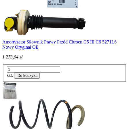
Amortyzator Siłownik Prawy Przód Citroen C5 III C6 5271L6
Nowy Oryginał OE
1 273,04 zł
szt.
Do koszyka