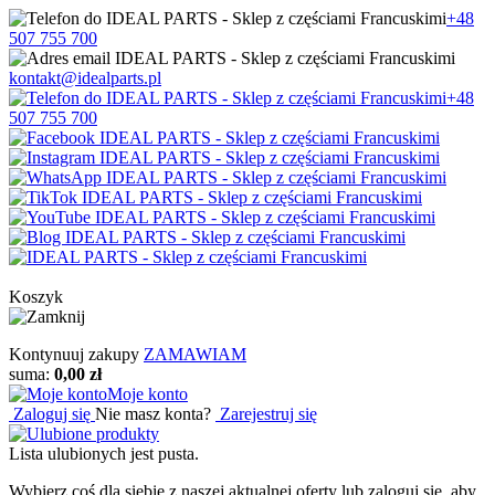
+48
507 755 700
kontakt@idealparts.pl
+48
507 755 700
Koszyk
Kontynuuj zakupy
ZAMAWIAM
suma:
0,00 zł
Moje konto
Zaloguj się
Nie masz konta?
Zarejestruj się
Lista ulubionych jest pusta.
Wybierz coś dla siebie z naszej aktualnej oferty lub zaloguj się, aby