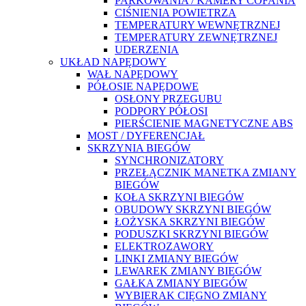
PARKOWANIA / KAMERY COFANIA
CIŚNIENIA POWIETRZA
TEMPERATURY WEWNĘTRZNEJ
TEMPERATURY ZEWNĘTRZNEJ
UDERZENIA
UKŁAD NAPĘDOWY
WAŁ NAPĘDOWY
PÓŁOSIE NAPĘDOWE
OSŁONY PRZEGUBU
PODPORY PÓŁOSI
PIERŚCIENIE MAGNETYCZNE ABS
MOST / DYFERENCJAŁ
SKRZYNIA BIEGÓW
SYNCHRONIZATORY
PRZEŁĄCZNIK MANETKA ZMIANY
BIEGÓW
KOŁA SKRZYNI BIEGÓW
OBUDOWY SKRZYNI BIEGÓW
ŁOŻYSKA SKRZYNI BIEGÓW
PODUSZKI SKRZYNI BIEGÓW
ELEKTROZAWORY
LINKI ZMIANY BIEGÓW
LEWAREK ZMIANY BIEGÓW
GAŁKA ZMIANY BIEGÓW
WYBIERAK CIĘGNO ZMIANY