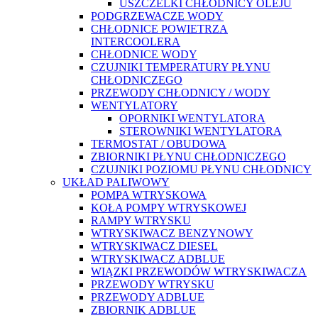
USZCZELKI CHŁODNICY OLEJU
PODGRZEWACZE WODY
CHŁODNICE POWIETRZA
INTERCOOLERA
CHŁODNICE WODY
CZUJNIKI TEMPERATURY PŁYNU
CHŁODNICZEGO
PRZEWODY CHŁODNICY / WODY
WENTYLATORY
OPORNIKI WENTYLATORA
STEROWNIKI WENTYLATORA
TERMOSTAT / OBUDOWA
ZBIORNIKI PŁYNU CHŁODNICZEGO
CZUJNIKI POZIOMU PŁYNU CHŁODNICY
UKŁAD PALIWOWY
POMPA WTRYSKOWA
KOŁA POMPY WTRYSKOWEJ
RAMPY WTRYSKU
WTRYSKIWACZ BENZYNOWY
WTRYSKIWACZ DIESEL
WTRYSKIWACZ ADBLUE
WIĄZKI PRZEWODÓW WTRYSKIWACZA
PRZEWODY WTRYSKU
PRZEWODY ADBLUE
ZBIORNIK ADBLUE