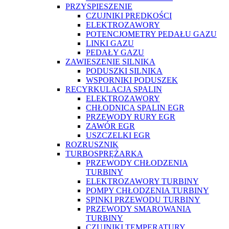
PRZYSPIESZENIE
CZUJNIKI PRĘDKOŚCI
ELEKTROZAWORY
POTENCJOMETRY PEDAŁU GAZU
LINKI GAZU
PEDAŁY GAZU
ZAWIESZENIE SILNIKA
PODUSZKI SILNIKA
WSPORNIKI PODUSZEK
RECYRKULACJA SPALIN
ELEKTROZAWORY
CHŁODNICA SPALIN EGR
PRZEWODY RURY EGR
ZAWÓR EGR
USZCZELKI EGR
ROZRUSZNIK
TURBOSPRĘŻARKA
PRZEWODY CHŁODZENIA
TURBINY
ELEKTROZAWORY TURBINY
POMPY CHŁODZENIA TURBINY
SPINKI PRZEWODU TURBINY
PRZEWODY SMAROWANIA
TURBINY
CZUJNIKI TEMPERATURY