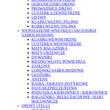
OGRANICZNIKI DRZWI
PROWADNICE DRZWI
LUSTERKA ZEWNĘTRZNE
LISTWY
KLAPKI WLEWU PALIWA
KORKI WLEWU PALIWA
WYPOSAŻENIE WNĘTRZA I AKCESORIA
SAMOCHODOWE
KLAMKI WEWNĘTRZNE
LUSTERKA WEWNĘTRZNE
MATY BAGAŻNIKA
MATY GRZEWCZE
DYWANIKI
KRATKI WLOTU POWIETRZA
ZASŁONY
LODÓWKI SAMOCHODOWE
GŁOŚNIKI
ANTENY
RADIA / EKRANY DOTYKOWE
PASY BEZPIECZEŃSTWA
PODUSZKA KIEROWNICY / KIEROWNICE
BAGAŻNIKI / BELKI DACHOWE / HAKI
HOLOWNICZE
OPONY I FELGI