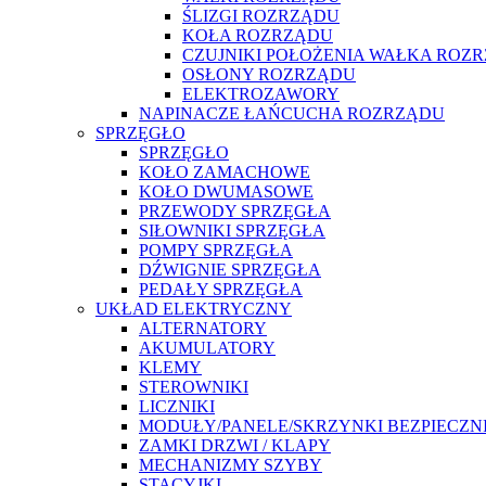
ŚLIZGI ROZRZĄDU
KOŁA ROZRZĄDU
CZUJNIKI POŁOŻENIA WAŁKA ROZ
OSŁONY ROZRZĄDU
ELEKTROZAWORY
NAPINACZE ŁAŃCUCHA ROZRZĄDU
SPRZĘGŁO
SPRZĘGŁO
KOŁO ZAMACHOWE
KOŁO DWUMASOWE
PRZEWODY SPRZĘGŁA
SIŁOWNIKI SPRZĘGŁA
POMPY SPRZĘGŁA
DŹWIGNIE SPRZĘGŁA
PEDAŁY SPRZĘGŁA
UKŁAD ELEKTRYCZNY
ALTERNATORY
AKUMULATORY
KLEMY
STEROWNIKI
LICZNIKI
MODUŁY/PANELE/SKRZYNKI BEZPIECZ
ZAMKI DRZWI / KLAPY
MECHANIZMY SZYBY
STACYJKI