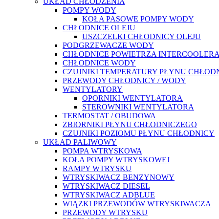
UKŁAD CHŁODZENIA
POMPY WODY
KOŁA PASOWE POMPY WODY
CHŁODNICE OLEJU
USZCZELKI CHŁODNICY OLEJU
PODGRZEWACZE WODY
CHŁODNICE POWIETRZA INTERCOOLER
CHŁODNICE WODY
CZUJNIKI TEMPERATURY PŁYNU CHŁOD
PRZEWODY CHŁODNICY / WODY
WENTYLATORY
OPORNIKI WENTYLATORA
STEROWNIKI WENTYLATORA
TERMOSTAT / OBUDOWA
ZBIORNIKI PŁYNU CHŁODNICZEGO
CZUJNIKI POZIOMU PŁYNU CHŁODNICY
UKŁAD PALIWOWY
POMPA WTRYSKOWA
KOŁA POMPY WTRYSKOWEJ
RAMPY WTRYSKU
WTRYSKIWACZ BENZYNOWY
WTRYSKIWACZ DIESEL
WTRYSKIWACZ ADBLUE
WIĄZKI PRZEWODÓW WTRYSKIWACZA
PRZEWODY WTRYSKU