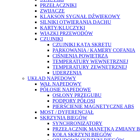
PRZEŁĄCZNIKI
ZWIJACZE
KLAKSON SYGNAŁ DŹWIĘKOWY
SILNIKI OTWIERANIA DACHU
KARTY/KLUCZYKI
WIĄZKI PRZEWODÓW
CZUJNIKI
CZUJNIKI KĄTA SKRĘTU
PARKOWANIA / KAMERY COFANIA
CIŚNIENIA POWIETRZA
TEMPERATURY WEWNĘTRZNEJ
TEMPERATURY ZEWNĘTRZNEJ
UDERZENIA
UKŁAD NAPĘDOWY
WAŁ NAPĘDOWY
PÓŁOSIE NAPĘDOWE
OSŁONY PRZEGUBU
PODPORY PÓŁOSI
PIERŚCIENIE MAGNETYCZNE ABS
MOST / DYFERENCJAŁ
SKRZYNIA BIEGÓW
SYNCHRONIZATORY
PRZEŁĄCZNIK MANETKA ZMIANY 
KOŁA SKRZYNI BIEGÓW