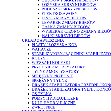
OBUDOWY SKRZYNI BIEGÓW
ŁOŻYSKA SKRZYNI BIEGÓW
PODUSZKI SKRZYNI BIEGÓW
ELEKTROZAWORY
LINKI ZMIANY BIEGÓW
LEWAREK ZMIANY BIEGÓW
GAŁKA ZMIANY BIEGÓW
WYBIERAK CIĘGNO ZMIANY BIEG
WAŁKI SKRZYNI BIEGÓW
UKŁAD ZAWIESZENIA
PIASTY / ŁOŻYSKA KÓŁ
WAHACZE
STABILIZATORY / ŁĄCZNIKI STABILIZAT
KOŁYSKI
WIESZAKI KOŁYSKI
PRZEDNIE AMORTYZATORY
TYLNE AMORTYZATORY
SPRĘZYNY PRZEDNIE
SPRĘŻYNY TYLNE
DRĄŻEK STABILIZATORA PRZEDNI / KO
DRĄŻEK STABILIZATORA TYLNI / KOŃC
OŚ TYLNA
POMPY HYDRAULICZNE
KULE HYDRAULICZNE
ZWROTNICE