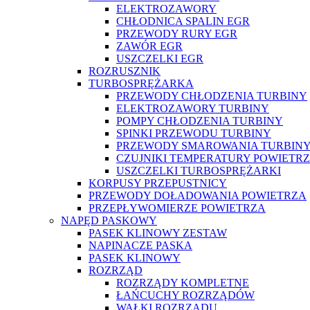
ELEKTROZAWORY
CHŁODNICA SPALIN EGR
PRZEWODY RURY EGR
ZAWÓR EGR
USZCZELKI EGR
ROZRUSZNIK
TURBOSPRĘŻARKA
PRZEWODY CHŁODZENIA TURBINY
ELEKTROZAWORY TURBINY
POMPY CHŁODZENIA TURBINY
SPINKI PRZEWODU TURBINY
PRZEWODY SMAROWANIA TURBIN
CZUJNIKI TEMPERATURY POWIETR
USZCZELKI TURBOSPRĘŻARKI
KORPUSY PRZEPUSTNICY
PRZEWODY DOŁADOWANIA POWIETRZA
PRZEPŁYWOMIERZE POWIETRZA
NAPĘD PASKOWY
PASEK KLINOWY ZESTAW
NAPINACZE PASKA
PASEK KLINOWY
ROZRZĄD
ROZRZĄDY KOMPLETNE
ŁAŃCUCHY ROZRZĄDÓW
WAŁKI ROZRZĄDU