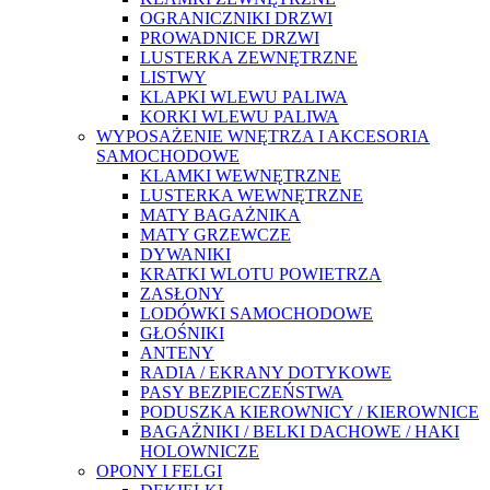
OGRANICZNIKI DRZWI
PROWADNICE DRZWI
LUSTERKA ZEWNĘTRZNE
LISTWY
KLAPKI WLEWU PALIWA
KORKI WLEWU PALIWA
WYPOSAŻENIE WNĘTRZA I AKCESORIA
SAMOCHODOWE
KLAMKI WEWNĘTRZNE
LUSTERKA WEWNĘTRZNE
MATY BAGAŻNIKA
MATY GRZEWCZE
DYWANIKI
KRATKI WLOTU POWIETRZA
ZASŁONY
LODÓWKI SAMOCHODOWE
GŁOŚNIKI
ANTENY
RADIA / EKRANY DOTYKOWE
PASY BEZPIECZEŃSTWA
PODUSZKA KIEROWNICY / KIEROWNICE
BAGAŻNIKI / BELKI DACHOWE / HAKI
HOLOWNICZE
OPONY I FELGI