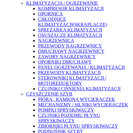
KLIMATYZACJA / OGRZEWANIE
KOMPRESOR KLIMATYZACJI
OPORNICA
CHŁODNICE
KLIMATYZACJI(SKRAPLACZE)
SPRĘŻARKA KLIMATYZACJI
OSUSZACZE KLIMATYZACJI
NAGRZEWNICA
PRZEWODY NAGRZEWNICY
DMUCHAWY NAGRZEWNICY
ZAWORY NAGRZEWNICY
OPORNIKI DMUCHAWY
PANEL OGRZEWANIA / KLIMATYZACJI
PRZEWODY KLIMATYZACJI
STEROWNIKI KLIMATYZACJI /
MOTOREDUKTORY
CZUJNIKI CIŚNIENIA KLIMATYZACJI
CZYSZCZENIE SZYB
PIÓRA , RAMIONA WYCIERACZEK
MECHANIZMY / SILNIKI WYCIERACZEK
POMPKI SPRYSKIWACZY
CZUJNIKI POZIOMU PŁYNU
SPRYSKIWACZY
ZBIORNIKI PŁYNU SPRYSKIWACZY
PODNOŚNIK SZYBY