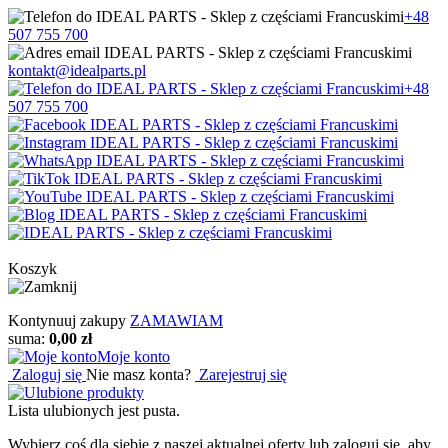
+48
507 755 700
kontakt@idealparts.pl
+48
507 755 700
Koszyk
Kontynuuj zakupy
ZAMAWIAM
suma:
0,00 zł
Moje konto
Zaloguj się
Nie masz konta?
Zarejestruj się
Lista ulubionych jest pusta.
Wybierz coś dla siebie z naszej aktualnej oferty lub zaloguj się, aby