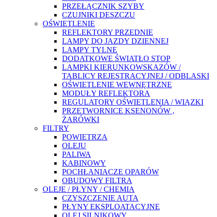
PRZEŁĄCZNIK SZYBY
CZUJNIKI DESZCZU
OŚWIETLENIE
REFLEKTORY PRZEDNIE
LAMPY DO JAZDY DZIENNEJ
LAMPY TYLNE
DODATKOWE ŚWIATŁO STOP
LAMPKI KIERUNKOWSKAZÓW /
TABLICY REJESTRACYJNEJ / ODBLASKI
OŚWIETLENIE WEWNĘTRZNE
MODUŁY REFLEKTORA
REGULATORY OŚWIETLENIA / WIĄZKI
PRZETWORNICE KSENONÓW ,
ŻARÓWKI
FILTRY
POWIETRZA
OLEJU
PALIWA
KABINOWY
POCHŁANIACZE OPARÓW
OBUDOWY FILTRA
OLEJE / PŁYNY / CHEMIA
CZYSZCZENIE AUTA
PŁYNY EKSPLOATACYJNE
OLEJ SILNIKOWY