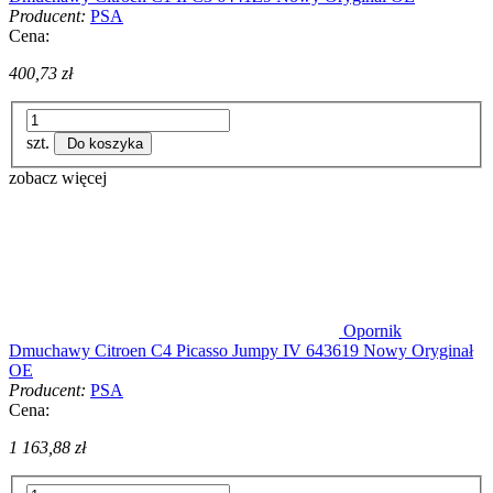
Producent:
PSA
Cena:
400,73 zł
szt.
Do koszyka
zobacz więcej
Opornik
Dmuchawy Citroen C4 Picasso Jumpy IV 643619 Nowy Oryginał
OE
Producent:
PSA
Cena:
1 163,88 zł