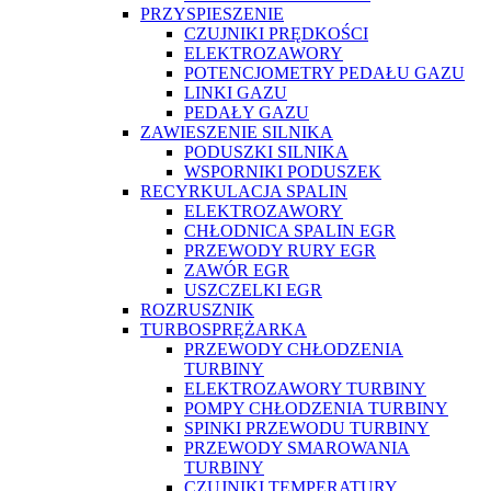
PRZYSPIESZENIE
CZUJNIKI PRĘDKOŚCI
ELEKTROZAWORY
POTENCJOMETRY PEDAŁU GAZU
LINKI GAZU
PEDAŁY GAZU
ZAWIESZENIE SILNIKA
PODUSZKI SILNIKA
WSPORNIKI PODUSZEK
RECYRKULACJA SPALIN
ELEKTROZAWORY
CHŁODNICA SPALIN EGR
PRZEWODY RURY EGR
ZAWÓR EGR
USZCZELKI EGR
ROZRUSZNIK
TURBOSPRĘŻARKA
PRZEWODY CHŁODZENIA
TURBINY
ELEKTROZAWORY TURBINY
POMPY CHŁODZENIA TURBINY
SPINKI PRZEWODU TURBINY
PRZEWODY SMAROWANIA
TURBINY
CZUJNIKI TEMPERATURY