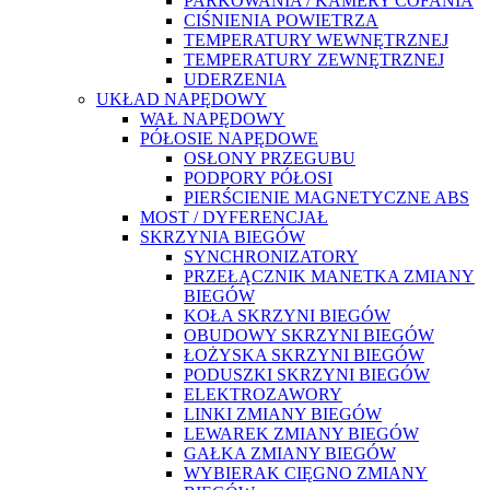
PARKOWANIA / KAMERY COFANIA
CIŚNIENIA POWIETRZA
TEMPERATURY WEWNĘTRZNEJ
TEMPERATURY ZEWNĘTRZNEJ
UDERZENIA
UKŁAD NAPĘDOWY
WAŁ NAPĘDOWY
PÓŁOSIE NAPĘDOWE
OSŁONY PRZEGUBU
PODPORY PÓŁOSI
PIERŚCIENIE MAGNETYCZNE ABS
MOST / DYFERENCJAŁ
SKRZYNIA BIEGÓW
SYNCHRONIZATORY
PRZEŁĄCZNIK MANETKA ZMIANY
BIEGÓW
KOŁA SKRZYNI BIEGÓW
OBUDOWY SKRZYNI BIEGÓW
ŁOŻYSKA SKRZYNI BIEGÓW
PODUSZKI SKRZYNI BIEGÓW
ELEKTROZAWORY
LINKI ZMIANY BIEGÓW
LEWAREK ZMIANY BIEGÓW
GAŁKA ZMIANY BIEGÓW
WYBIERAK CIĘGNO ZMIANY