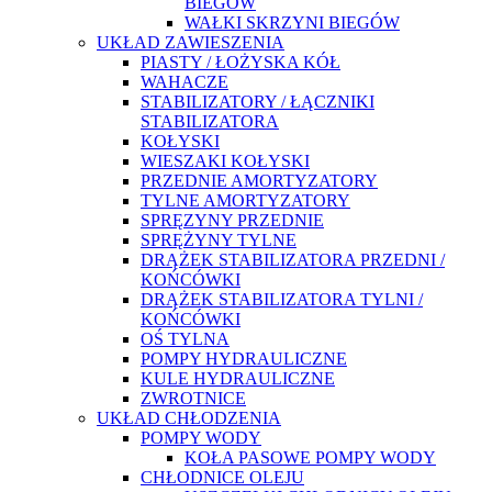
BIEGÓW
WAŁKI SKRZYNI BIEGÓW
UKŁAD ZAWIESZENIA
PIASTY / ŁOŻYSKA KÓŁ
WAHACZE
STABILIZATORY / ŁĄCZNIKI
STABILIZATORA
KOŁYSKI
WIESZAKI KOŁYSKI
PRZEDNIE AMORTYZATORY
TYLNE AMORTYZATORY
SPRĘZYNY PRZEDNIE
SPRĘŻYNY TYLNE
DRĄŻEK STABILIZATORA PRZEDNI /
KOŃCÓWKI
DRĄŻEK STABILIZATORA TYLNI /
KOŃCÓWKI
OŚ TYLNA
POMPY HYDRAULICZNE
KULE HYDRAULICZNE
ZWROTNICE
UKŁAD CHŁODZENIA
POMPY WODY
KOŁA PASOWE POMPY WODY
CHŁODNICE OLEJU