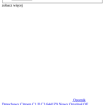
zobacz więcej
Opornik
Dmuchawy Citroen C1 II C3 6441Z9 Nowy Oryginał OE