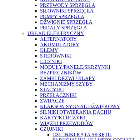
PRZEWODY SPRZĘGŁA
SIŁOWNIKI SPRZĘGŁA
POMPY SPRZĘGŁA
DŹWIGNIE SPRZĘGŁA
PEDAŁY SPRZĘGŁA
UKŁAD ELEKTRYCZNY
ALTERNATORY
AKUMULATORY
KLEMY
STEROWNIKI
LICZNIKI
MODUŁY/PANELE/SKRZYNKI
BEZPIECZNIKÓW
ZAMKI DRZWI / KLAPY
MECHANIZMY SZYBY
STACYJKI
PRZEŁĄCZNIKI
ZWIJACZE
KLAKSON SYGNAŁ DŹWIĘKOWY
SILNIKI OTWIERANIA DACHU
KARTY/KLUCZYKI
WIĄZKI PRZEWODÓW
CZUJNIKI
CZUJNIKI KĄTA SKRĘTU