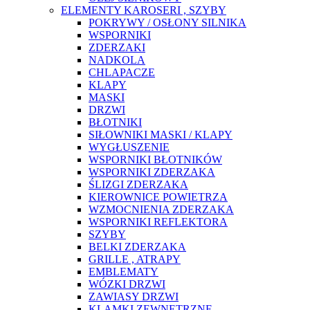
ELEMENTY KAROSERI , SZYBY
POKRYWY / OSŁONY SILNIKA
WSPORNIKI
ZDERZAKI
NADKOLA
CHLAPACZE
KLAPY
MASKI
DRZWI
BŁOTNIKI
SIŁOWNIKI MASKI / KLAPY
WYGŁUSZENIE
WSPORNIKI BŁOTNIKÓW
WSPORNIKI ZDERZAKA
ŚLIZGI ZDERZAKA
KIEROWNICE POWIETRZA
WZMOCNIENIA ZDERZAKA
WSPORNIKI REFLEKTORA
SZYBY
BELKI ZDERZAKA
GRILLE , ATRAPY
EMBLEMATY
WÓZKI DRZWI
ZAWIASY DRZWI
KLAMKI ZEWNĘTRZNE