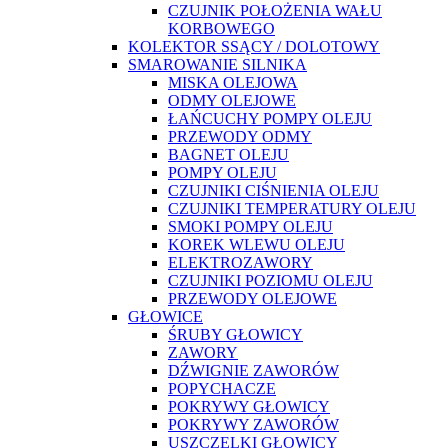
CZUJNIK POŁOŻENIA WAŁU
KORBOWEGO
KOLEKTOR SSĄCY / DOLOTOWY
SMAROWANIE SILNIKA
MISKA OLEJOWA
ODMY OLEJOWE
ŁAŃCUCHY POMPY OLEJU
PRZEWODY ODMY
BAGNET OLEJU
POMPY OLEJU
CZUJNIKI CIŚNIENIA OLEJU
CZUJNIKI TEMPERATURY OLEJU
SMOKI POMPY OLEJU
KOREK WLEWU OLEJU
ELEKTROZAWORY
CZUJNIKI POZIOMU OLEJU
PRZEWODY OLEJOWE
GŁOWICE
ŚRUBY GŁOWICY
ZAWORY
DŹWIGNIE ZAWORÓW
POPYCHACZE
POKRYWY GŁOWICY
POKRYWY ZAWORÓW
USZCZELKI GŁOWICY