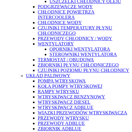
USZCZELKI CHŁODNICY OLEJU
PODGRZEWACZE WODY
CHŁODNICE POWIETRZA
INTERCOOLERA
CHŁODNICE WODY
CZUJNIKI TEMPERATURY PŁYNU
CHŁODNICZEGO
PRZEWODY CHŁODNICY / WODY
WENTYLATORY
OPORNIKI WENTYLATORA
STEROWNIKI WENTYLATORA
TERMOSTAT / OBUDOWA
ZBIORNIKI PŁYNU CHŁODNICZEGO
CZUJNIKI POZIOMU PŁYNU CHŁODNICY
UKŁAD PALIWOWY
POMPA WTRYSKOWA
KOŁA POMPY WTRYSKOWEJ
RAMPY WTRYSKU
WTRYSKIWACZ BENZYNOWY
WTRYSKIWACZ DIESEL
WTRYSKIWACZ ADBLUE
WIĄZKI PRZEWODÓW WTRYSKIWACZA
PRZEWODY WTRYSKU
PRZEWODY ADBLUE
ZBIORNIK ADBLUE