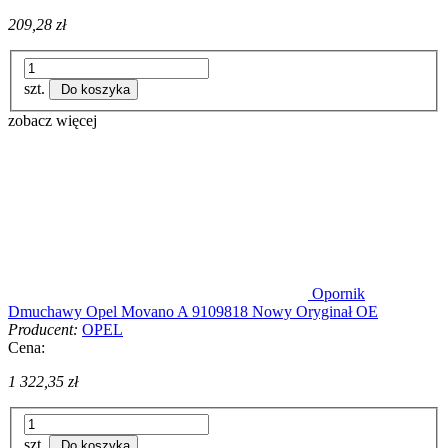
209,28 zł
szt.
Do koszyka
zobacz więcej
Opornik
Dmuchawy Opel Movano A 9109818 Nowy Oryginał OE
Producent:
OPEL
Cena:
1 322,35 zł
szt.
Do koszyka