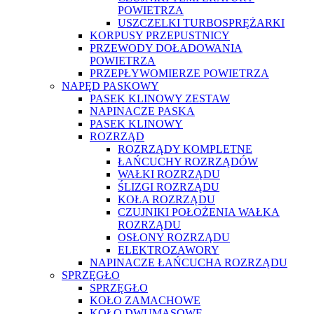
POWIETRZA
USZCZELKI TURBOSPRĘŻARKI
KORPUSY PRZEPUSTNICY
PRZEWODY DOŁADOWANIA
POWIETRZA
PRZEPŁYWOMIERZE POWIETRZA
NAPĘD PASKOWY
PASEK KLINOWY ZESTAW
NAPINACZE PASKA
PASEK KLINOWY
ROZRZĄD
ROZRZĄDY KOMPLETNE
ŁAŃCUCHY ROZRZĄDÓW
WAŁKI ROZRZĄDU
ŚLIZGI ROZRZĄDU
KOŁA ROZRZĄDU
CZUJNIKI POŁOŻENIA WAŁKA
ROZRZĄDU
OSŁONY ROZRZĄDU
ELEKTROZAWORY
NAPINACZE ŁAŃCUCHA ROZRZĄDU
SPRZĘGŁO
SPRZĘGŁO
KOŁO ZAMACHOWE
KOŁO DWUMASOWE