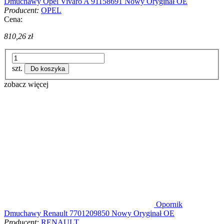
Dmuchawy Opel Vivaro A 91158691 Nowy Oryginał OE
Producent:
OPEL
Cena:
810,26 zł
szt.
Do koszyka
zobacz więcej
Opornik
Dmuchawy Renault 7701209850 Nowy Oryginał OE
Producent:
RENAULT