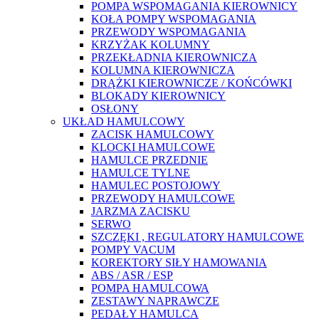
POMPA WSPOMAGANIA KIEROWNICY
KOŁA POMPY WSPOMAGANIA
PRZEWODY WSPOMAGANIA
KRZYŻAK KOLUMNY
PRZEKŁADNIA KIEROWNICZA
KOLUMNA KIEROWNICZA
DRĄŻKI KIEROWNICZE / KOŃCÓWKI
BLOKADY KIEROWNICY
OSŁONY
UKŁAD HAMULCOWY
ZACISK HAMULCOWY
KLOCKI HAMULCOWE
HAMULCE PRZEDNIE
HAMULCE TYLNE
HAMULEC POSTOJOWY
PRZEWODY HAMULCOWE
JARZMA ZACISKU
SERWO
SZCZĘKI , REGULATORY HAMULCOWE
POMPY VACUM
KOREKTORY SIŁY HAMOWANIA
ABS / ASR / ESP
POMPA HAMULCOWA
ZESTAWY NAPRAWCZE
PEDAŁY HAMULCA