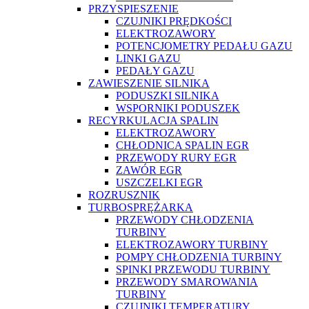
PRZYSPIESZENIE
CZUJNIKI PRĘDKOŚCI
ELEKTROZAWORY
POTENCJOMETRY PEDAŁU GAZU
LINKI GAZU
PEDAŁY GAZU
ZAWIESZENIE SILNIKA
PODUSZKI SILNIKA
WSPORNIKI PODUSZEK
RECYRKULACJA SPALIN
ELEKTROZAWORY
CHŁODNICA SPALIN EGR
PRZEWODY RURY EGR
ZAWÓR EGR
USZCZELKI EGR
ROZRUSZNIK
TURBOSPRĘŻARKA
PRZEWODY CHŁODZENIA
TURBINY
ELEKTROZAWORY TURBINY
POMPY CHŁODZENIA TURBINY
SPINKI PRZEWODU TURBINY
PRZEWODY SMAROWANIA
TURBINY
CZUJNIKI TEMPERATURY