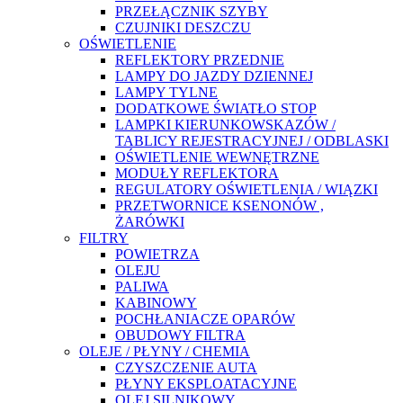
PRZEŁĄCZNIK SZYBY
CZUJNIKI DESZCZU
OŚWIETLENIE
REFLEKTORY PRZEDNIE
LAMPY DO JAZDY DZIENNEJ
LAMPY TYLNE
DODATKOWE ŚWIATŁO STOP
LAMPKI KIERUNKOWSKAZÓW /
TABLICY REJESTRACYJNEJ / ODBLASKI
OŚWIETLENIE WEWNĘTRZNE
MODUŁY REFLEKTORA
REGULATORY OŚWIETLENIA / WIĄZKI
PRZETWORNICE KSENONÓW ,
ŻARÓWKI
FILTRY
POWIETRZA
OLEJU
PALIWA
KABINOWY
POCHŁANIACZE OPARÓW
OBUDOWY FILTRA
OLEJE / PŁYNY / CHEMIA
CZYSZCZENIE AUTA
PŁYNY EKSPLOATACYJNE
OLEJ SILNIKOWY