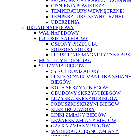
PARKOWANIA / KAMERY COFANIA
CIŚNIENIA POWIETRZA
TEMPERATURY WEWNĘTRZNEJ
TEMPERATURY ZEWNĘTRZNEJ
UDERZENIA
UKŁAD NAPĘDOWY
WAŁ NAPĘDOWY
PÓŁOSIE NAPĘDOWE
OSŁONY PRZEGUBU
PODPORY PÓŁOSI
PIERŚCIENIE MAGNETYCZNE ABS
MOST / DYFERENCJAŁ
SKRZYNIA BIEGÓW
SYNCHRONIZATORY
PRZEŁĄCZNIK MANETKA ZMIANY
BIEGÓW
KOŁA SKRZYNI BIEGÓW
OBUDOWY SKRZYNI BIEGÓW
ŁOŻYSKA SKRZYNI BIEGÓW
PODUSZKI SKRZYNI BIEGÓW
ELEKTROZAWORY
LINKI ZMIANY BIEGÓW
LEWAREK ZMIANY BIEGÓW
GAŁKA ZMIANY BIEGÓW
WYBIERAK CIĘGNO ZMIANY