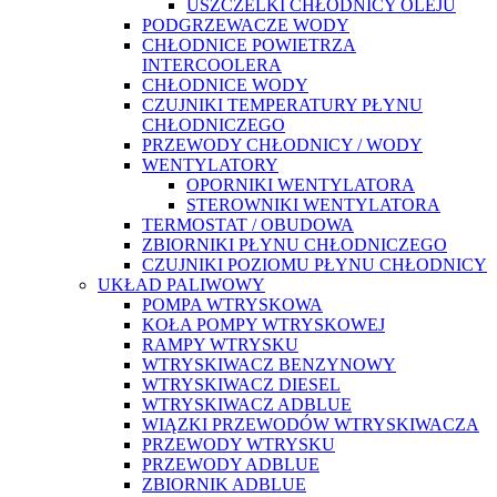
USZCZELKI CHŁODNICY OLEJU
PODGRZEWACZE WODY
CHŁODNICE POWIETRZA
INTERCOOLERA
CHŁODNICE WODY
CZUJNIKI TEMPERATURY PŁYNU
CHŁODNICZEGO
PRZEWODY CHŁODNICY / WODY
WENTYLATORY
OPORNIKI WENTYLATORA
STEROWNIKI WENTYLATORA
TERMOSTAT / OBUDOWA
ZBIORNIKI PŁYNU CHŁODNICZEGO
CZUJNIKI POZIOMU PŁYNU CHŁODNICY
UKŁAD PALIWOWY
POMPA WTRYSKOWA
KOŁA POMPY WTRYSKOWEJ
RAMPY WTRYSKU
WTRYSKIWACZ BENZYNOWY
WTRYSKIWACZ DIESEL
WTRYSKIWACZ ADBLUE
WIĄZKI PRZEWODÓW WTRYSKIWACZA
PRZEWODY WTRYSKU
PRZEWODY ADBLUE
ZBIORNIK ADBLUE