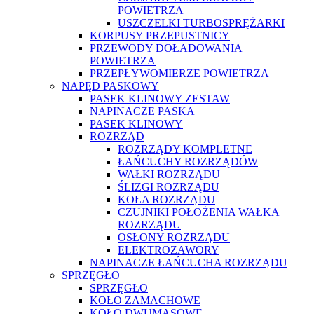
POWIETRZA
USZCZELKI TURBOSPRĘŻARKI
KORPUSY PRZEPUSTNICY
PRZEWODY DOŁADOWANIA
POWIETRZA
PRZEPŁYWOMIERZE POWIETRZA
NAPĘD PASKOWY
PASEK KLINOWY ZESTAW
NAPINACZE PASKA
PASEK KLINOWY
ROZRZĄD
ROZRZĄDY KOMPLETNE
ŁAŃCUCHY ROZRZĄDÓW
WAŁKI ROZRZĄDU
ŚLIZGI ROZRZĄDU
KOŁA ROZRZĄDU
CZUJNIKI POŁOŻENIA WAŁKA
ROZRZĄDU
OSŁONY ROZRZĄDU
ELEKTROZAWORY
NAPINACZE ŁAŃCUCHA ROZRZĄDU
SPRZĘGŁO
SPRZĘGŁO
KOŁO ZAMACHOWE
KOŁO DWUMASOWE