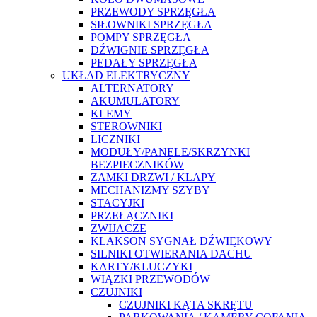
PRZEWODY SPRZĘGŁA
SIŁOWNIKI SPRZĘGŁA
POMPY SPRZĘGŁA
DŹWIGNIE SPRZĘGŁA
PEDAŁY SPRZĘGŁA
UKŁAD ELEKTRYCZNY
ALTERNATORY
AKUMULATORY
KLEMY
STEROWNIKI
LICZNIKI
MODUŁY/PANELE/SKRZYNKI
BEZPIECZNIKÓW
ZAMKI DRZWI / KLAPY
MECHANIZMY SZYBY
STACYJKI
PRZEŁĄCZNIKI
ZWIJACZE
KLAKSON SYGNAŁ DŹWIĘKOWY
SILNIKI OTWIERANIA DACHU
KARTY/KLUCZYKI
WIĄZKI PRZEWODÓW
CZUJNIKI
CZUJNIKI KĄTA SKRĘTU