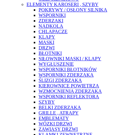
ELEMENTY KAROSERI , SZYBY
POKRYWY / OSŁONY SILNIKA
WSPORNIKI
ZDERZAKI
NADKOLA
CHLAPACZE
KLAPY
MASKI
DRZWI
BŁOTNIKI
SIŁOWNIKI MASKI / KLAPY
WYGŁUSZENIE
WSPORNIKI BŁOTNIKÓW
WSPORNIKI ZDERZAKA
ŚLIZGI ZDERZAKA
KIEROWNICE POWIETRZA
WZMOCNIENIA ZDERZAKA
WSPORNIKI REFLEKTORA
SZYBY
BELKI ZDERZAKA
GRILLE , ATRAPY
EMBLEMATY
WÓZKI DRZWI
ZAWIASY DRZWI
KLAMKI ZEWNĘTRZNE