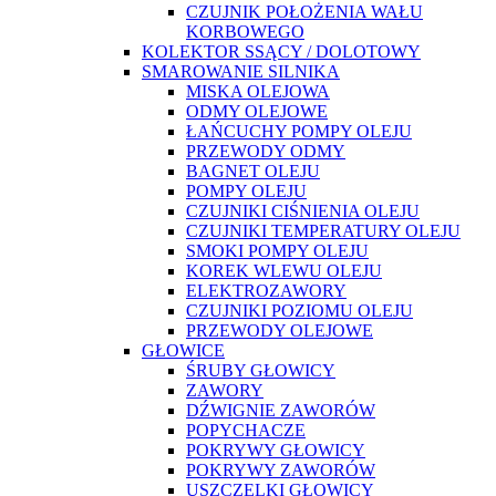
CZUJNIK POŁOŻENIA WAŁU
KORBOWEGO
KOLEKTOR SSĄCY / DOLOTOWY
SMAROWANIE SILNIKA
MISKA OLEJOWA
ODMY OLEJOWE
ŁAŃCUCHY POMPY OLEJU
PRZEWODY ODMY
BAGNET OLEJU
POMPY OLEJU
CZUJNIKI CIŚNIENIA OLEJU
CZUJNIKI TEMPERATURY OLEJU
SMOKI POMPY OLEJU
KOREK WLEWU OLEJU
ELEKTROZAWORY
CZUJNIKI POZIOMU OLEJU
PRZEWODY OLEJOWE
GŁOWICE
ŚRUBY GŁOWICY
ZAWORY
DŹWIGNIE ZAWORÓW
POPYCHACZE
POKRYWY GŁOWICY
POKRYWY ZAWORÓW
USZCZELKI GŁOWICY