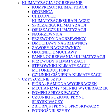
KLIMATYZACJA / OGRZEWANIE
KOMPRESOR KLIMATYZACJI
OPORNICA
CHŁODNICE
KLIMATYZACJI(SKRAPLACZE)
SPRĘŻARKA KLIMATYZACJI
OSUSZACZE KLIMATYZACJI
NAGRZEWNICA
PRZEWODY NAGRZEWNICY
DMUCHAWY NAGRZEWNICY
ZAWORY NAGRZEWNICY
OPORNIKI DMUCHAWY
PANEL OGRZEWANIA / KLIMATYZACJI
PRZEWODY KLIMATYZACJI
STEROWNIKI KLIMATYZACJI /
MOTOREDUKTORY
CZUJNIKI CIŚNIENIA KLIMATYZACJI
CZYSZCZENIE SZYB
PIÓRA , RAMIONA WYCIERACZEK
MECHANIZMY / SILNIKI WYCIERACZEK
POMPKI SPRYSKIWACZY
CZUJNIKI POZIOMU PŁYNU
SPRYSKIWACZY
ZBIORNIKI PŁYNU SPRYSKIWACZY
PODNOŚNIK SZYBY