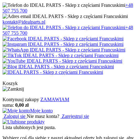
+48
507 755 700
kontakt@idealparts.pl
+48
507 755 700
Koszyk
Kontynuuj zakupy
ZAMAWIAM
suma:
0,00 zł
Moje konto
Zaloguj się
Nie masz konta?
Zarejestruj się
Lista ulubionych jest pusta.
Wybierz coś dla siebie z naszej aktualnej oferty lub zaloguj się, aby