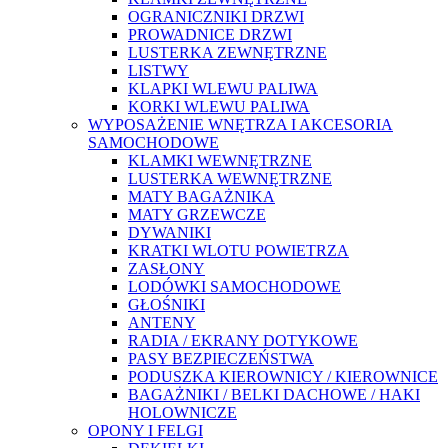
OGRANICZNIKI DRZWI
PROWADNICE DRZWI
LUSTERKA ZEWNĘTRZNE
LISTWY
KLAPKI WLEWU PALIWA
KORKI WLEWU PALIWA
WYPOSAŻENIE WNĘTRZA I AKCESORIA
SAMOCHODOWE
KLAMKI WEWNĘTRZNE
LUSTERKA WEWNĘTRZNE
MATY BAGAŻNIKA
MATY GRZEWCZE
DYWANIKI
KRATKI WLOTU POWIETRZA
ZASŁONY
LODÓWKI SAMOCHODOWE
GŁOŚNIKI
ANTENY
RADIA / EKRANY DOTYKOWE
PASY BEZPIECZEŃSTWA
PODUSZKA KIEROWNICY / KIEROWNICE
BAGAŻNIKI / BELKI DACHOWE / HAKI
HOLOWNICZE
OPONY I FELGI