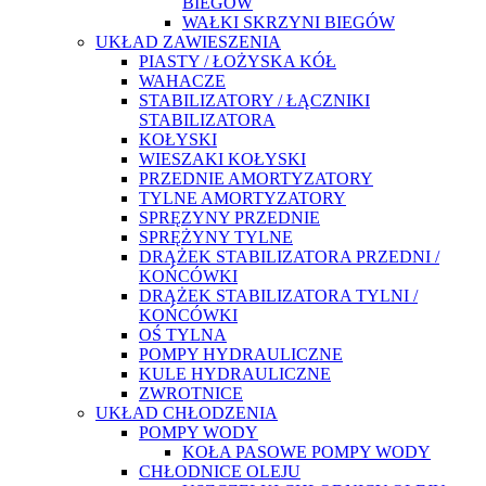
BIEGÓW
WAŁKI SKRZYNI BIEGÓW
UKŁAD ZAWIESZENIA
PIASTY / ŁOŻYSKA KÓŁ
WAHACZE
STABILIZATORY / ŁĄCZNIKI
STABILIZATORA
KOŁYSKI
WIESZAKI KOŁYSKI
PRZEDNIE AMORTYZATORY
TYLNE AMORTYZATORY
SPRĘZYNY PRZEDNIE
SPRĘŻYNY TYLNE
DRĄŻEK STABILIZATORA PRZEDNI /
KOŃCÓWKI
DRĄŻEK STABILIZATORA TYLNI /
KOŃCÓWKI
OŚ TYLNA
POMPY HYDRAULICZNE
KULE HYDRAULICZNE
ZWROTNICE
UKŁAD CHŁODZENIA
POMPY WODY
KOŁA PASOWE POMPY WODY
CHŁODNICE OLEJU