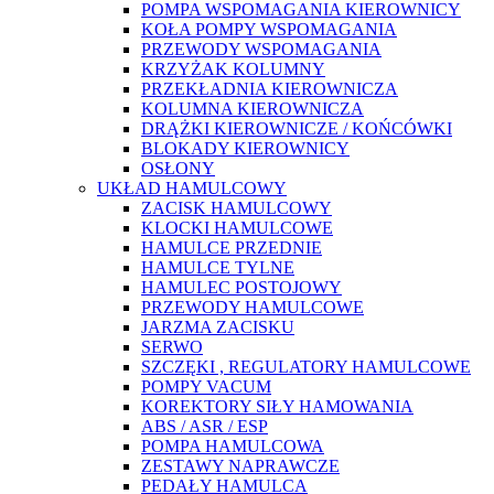
POMPA WSPOMAGANIA KIEROWNICY
KOŁA POMPY WSPOMAGANIA
PRZEWODY WSPOMAGANIA
KRZYŻAK KOLUMNY
PRZEKŁADNIA KIEROWNICZA
KOLUMNA KIEROWNICZA
DRĄŻKI KIEROWNICZE / KOŃCÓWKI
BLOKADY KIEROWNICY
OSŁONY
UKŁAD HAMULCOWY
ZACISK HAMULCOWY
KLOCKI HAMULCOWE
HAMULCE PRZEDNIE
HAMULCE TYLNE
HAMULEC POSTOJOWY
PRZEWODY HAMULCOWE
JARZMA ZACISKU
SERWO
SZCZĘKI , REGULATORY HAMULCOWE
POMPY VACUM
KOREKTORY SIŁY HAMOWANIA
ABS / ASR / ESP
POMPA HAMULCOWA
ZESTAWY NAPRAWCZE
PEDAŁY HAMULCA