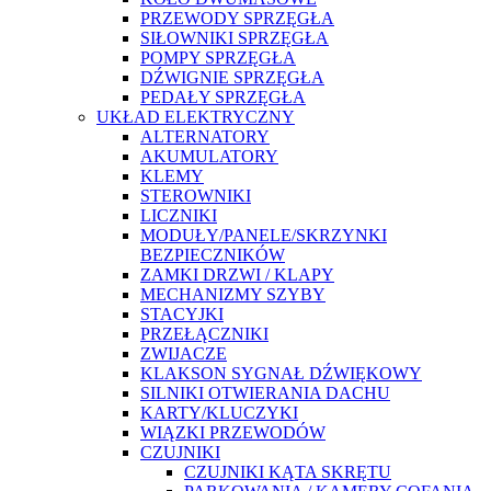
PRZEWODY SPRZĘGŁA
SIŁOWNIKI SPRZĘGŁA
POMPY SPRZĘGŁA
DŹWIGNIE SPRZĘGŁA
PEDAŁY SPRZĘGŁA
UKŁAD ELEKTRYCZNY
ALTERNATORY
AKUMULATORY
KLEMY
STEROWNIKI
LICZNIKI
MODUŁY/PANELE/SKRZYNKI
BEZPIECZNIKÓW
ZAMKI DRZWI / KLAPY
MECHANIZMY SZYBY
STACYJKI
PRZEŁĄCZNIKI
ZWIJACZE
KLAKSON SYGNAŁ DŹWIĘKOWY
SILNIKI OTWIERANIA DACHU
KARTY/KLUCZYKI
WIĄZKI PRZEWODÓW
CZUJNIKI
CZUJNIKI KĄTA SKRĘTU