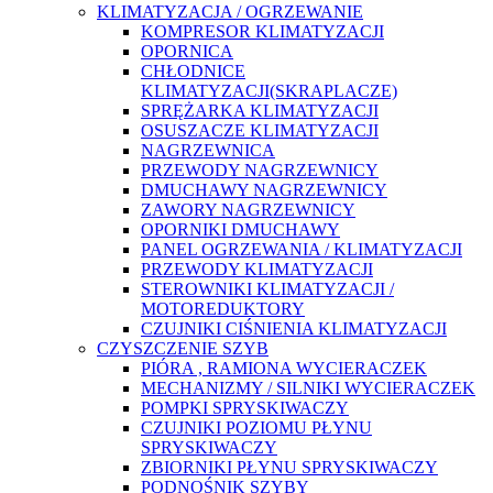
KLIMATYZACJA / OGRZEWANIE
KOMPRESOR KLIMATYZACJI
OPORNICA
CHŁODNICE
KLIMATYZACJI(SKRAPLACZE)
SPRĘŻARKA KLIMATYZACJI
OSUSZACZE KLIMATYZACJI
NAGRZEWNICA
PRZEWODY NAGRZEWNICY
DMUCHAWY NAGRZEWNICY
ZAWORY NAGRZEWNICY
OPORNIKI DMUCHAWY
PANEL OGRZEWANIA / KLIMATYZACJI
PRZEWODY KLIMATYZACJI
STEROWNIKI KLIMATYZACJI /
MOTOREDUKTORY
CZUJNIKI CIŚNIENIA KLIMATYZACJI
CZYSZCZENIE SZYB
PIÓRA , RAMIONA WYCIERACZEK
MECHANIZMY / SILNIKI WYCIERACZEK
POMPKI SPRYSKIWACZY
CZUJNIKI POZIOMU PŁYNU
SPRYSKIWACZY
ZBIORNIKI PŁYNU SPRYSKIWACZY
PODNOŚNIK SZYBY