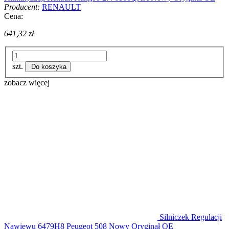
Producent:
RENAULT
Cena:
641,32 zł
szt.
Do koszyka
zobacz więcej
Silniczek Regulacji
Nawiewu 6479H8 Peugeot 508 Nowy Oryginał OE