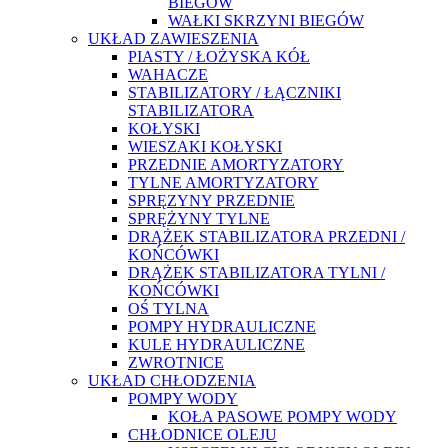
BIEGÓW
WAŁKI SKRZYNI BIEGÓW
UKŁAD ZAWIESZENIA
PIASTY / ŁOŻYSKA KÓŁ
WAHACZE
STABILIZATORY / ŁĄCZNIKI
STABILIZATORA
KOŁYSKI
WIESZAKI KOŁYSKI
PRZEDNIE AMORTYZATORY
TYLNE AMORTYZATORY
SPRĘZYNY PRZEDNIE
SPRĘŻYNY TYLNE
DRĄŻEK STABILIZATORA PRZEDNI /
KOŃCÓWKI
DRĄŻEK STABILIZATORA TYLNI /
KOŃCÓWKI
OŚ TYLNA
POMPY HYDRAULICZNE
KULE HYDRAULICZNE
ZWROTNICE
UKŁAD CHŁODZENIA
POMPY WODY
KOŁA PASOWE POMPY WODY
CHŁODNICE OLEJU