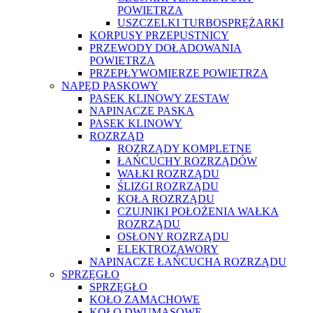
POWIETRZA
USZCZELKI TURBOSPRĘŻARKI
KORPUSY PRZEPUSTNICY
PRZEWODY DOŁADOWANIA
POWIETRZA
PRZEPŁYWOMIERZE POWIETRZA
NAPĘD PASKOWY
PASEK KLINOWY ZESTAW
NAPINACZE PASKA
PASEK KLINOWY
ROZRZĄD
ROZRZĄDY KOMPLETNE
ŁAŃCUCHY ROZRZĄDÓW
WAŁKI ROZRZĄDU
ŚLIZGI ROZRZĄDU
KOŁA ROZRZĄDU
CZUJNIKI POŁOŻENIA WAŁKA
ROZRZĄDU
OSŁONY ROZRZĄDU
ELEKTROZAWORY
NAPINACZE ŁAŃCUCHA ROZRZĄDU
SPRZĘGŁO
SPRZĘGŁO
KOŁO ZAMACHOWE
KOŁO DWUMASOWE