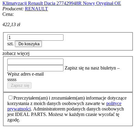
Klimatyzacji Renault Dacia 277429948R Nowy Oryginał OE
Producent:
RENAULT
Cena:
422,13 zł
szt.
Do koszyka
zobacz więcej
Zapisz się na nasz biuletyn –
Wpisz adres e-mail
sssss
Zapisz się
Przeczytałem(am) i zrozumiałem(am) informacje dotyczące
korzystania z moich danych osobowych zawarte w
polityce
prywatności
. Administratorem podanych danych osobowych
jest IDEAL PARTS. Możesz w każdym czasie wycofać tę
zgodę.