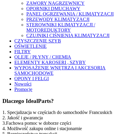
ZAWORY NAGRZEWNICY
OPORNIKI DMUCHAWY
PANEL OGRZEWANIA / KLIMATYZACJI
PRZEWODY KLIMATYZACJI
STEROWNIKI KLIMATYZACJI /
MOTOREDUKTORY
CZUJNIKI CIŚNIENIA KLIMATYZACJI
CZYSZCZENIE SZYB
OŚWIETLENIE
FILTRY
OLEJE / PŁYNY / CHEMIA
ELEMENTY KAROSERI , SZYBY
WYPOSAŻENIE WNĘTRZA I AKCESORIA
SAMOCHODOWE
OPONY I FELGI
Nowości
Promocje
Dlaczego IdealParts?
1. Specjalizacja w częściach do samochodów Francuskich
2. Jakość i gwarancja
3.Fachowa pomoc w doborze części
4. Możliwość zakupu online i stacjonarnie
5. Bezpieczeństwo transakcji