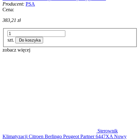
Producent:
PSA
Cena:
383,21 zł
szt.
Do koszyka
zobacz więcej
Sterownik
Klimatyzacji Citroen Berlingo Peugeot Partner 6447XA Nowy