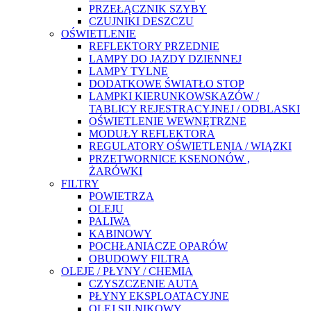
PRZEŁĄCZNIK SZYBY
CZUJNIKI DESZCZU
OŚWIETLENIE
REFLEKTORY PRZEDNIE
LAMPY DO JAZDY DZIENNEJ
LAMPY TYLNE
DODATKOWE ŚWIATŁO STOP
LAMPKI KIERUNKOWSKAZÓW /
TABLICY REJESTRACYJNEJ / ODBLASKI
OŚWIETLENIE WEWNĘTRZNE
MODUŁY REFLEKTORA
REGULATORY OŚWIETLENIA / WIĄZKI
PRZETWORNICE KSENONÓW ,
ŻARÓWKI
FILTRY
POWIETRZA
OLEJU
PALIWA
KABINOWY
POCHŁANIACZE OPARÓW
OBUDOWY FILTRA
OLEJE / PŁYNY / CHEMIA
CZYSZCZENIE AUTA
PŁYNY EKSPLOATACYJNE
OLEJ SILNIKOWY