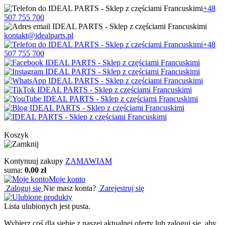
+48
507 755 700
kontakt@idealparts.pl
+48
507 755 700
Koszyk
Kontynuuj zakupy
ZAMAWIAM
suma:
0,00 zł
Moje konto
Zaloguj się
Nie masz konta?
Zarejestruj się
Lista ulubionych jest pusta.
Wybierz coś dla siebie z naszej aktualnej oferty lub zaloguj się, aby