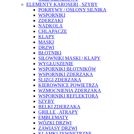
ELEMENTY KAROSERI , SZYBY
POKRYWY / OSŁONY SILNIKA
WSPORNIKI
ZDERZAKI
NADKOLA
CHLAPACZE
KLAPY
MASKI
DRZWI
BŁOTNIKI
SIŁOWNIKI MASKI / KLAPY
WYGŁUSZENIE
WSPORNIKI BŁOTNIKÓW
WSPORNIKI ZDERZAKA
ŚLIZGI ZDERZAKA
KIEROWNICE POWIETRZA
WZMOCNIENIA ZDERZAKA
WSPORNIKI REFLEKTORA
SZYBY
BELKI ZDERZAKA
GRILLE , ATRAPY
EMBLEMATY
WÓZKI DRZWI
ZAWIASY DRZWI
KLAMKI ZEWNĘTRZNE