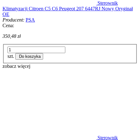
Sterownik
Klimatyzacji Citroen C5 C6 Peugeot 207 6447RJ Nowy Oryginał
OE
Producent:
PSA
Cena:
350,48 zł
szt.
Do koszyka
zobacz więcej
Sterownik