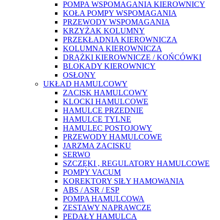
POMPA WSPOMAGANIA KIEROWNICY
KOŁA POMPY WSPOMAGANIA
PRZEWODY WSPOMAGANIA
KRZYŻAK KOLUMNY
PRZEKŁADNIA KIEROWNICZA
KOLUMNA KIEROWNICZA
DRĄŻKI KIEROWNICZE / KOŃCÓWKI
BLOKADY KIEROWNICY
OSŁONY
UKŁAD HAMULCOWY
ZACISK HAMULCOWY
KLOCKI HAMULCOWE
HAMULCE PRZEDNIE
HAMULCE TYLNE
HAMULEC POSTOJOWY
PRZEWODY HAMULCOWE
JARZMA ZACISKU
SERWO
SZCZĘKI , REGULATORY HAMULCOWE
POMPY VACUM
KOREKTORY SIŁY HAMOWANIA
ABS / ASR / ESP
POMPA HAMULCOWA
ZESTAWY NAPRAWCZE
PEDAŁY HAMULCA