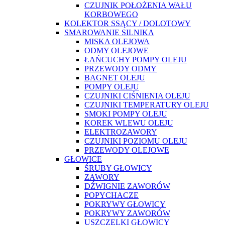
CZUJNIK POŁOŻENIA WAŁU
KORBOWEGO
KOLEKTOR SSĄCY / DOLOTOWY
SMAROWANIE SILNIKA
MISKA OLEJOWA
ODMY OLEJOWE
ŁAŃCUCHY POMPY OLEJU
PRZEWODY ODMY
BAGNET OLEJU
POMPY OLEJU
CZUJNIKI CIŚNIENIA OLEJU
CZUJNIKI TEMPERATURY OLEJU
SMOKI POMPY OLEJU
KOREK WLEWU OLEJU
ELEKTROZAWORY
CZUJNIKI POZIOMU OLEJU
PRZEWODY OLEJOWE
GŁOWICE
ŚRUBY GŁOWICY
ZAWORY
DŹWIGNIE ZAWORÓW
POPYCHACZE
POKRYWY GŁOWICY
POKRYWY ZAWORÓW
USZCZELKI GŁOWICY