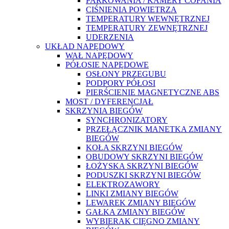
PARKOWANIA / KAMERY COFANIA
CIŚNIENIA POWIETRZA
TEMPERATURY WEWNĘTRZNEJ
TEMPERATURY ZEWNĘTRZNEJ
UDERZENIA
UKŁAD NAPĘDOWY
WAŁ NAPĘDOWY
PÓŁOSIE NAPĘDOWE
OSŁONY PRZEGUBU
PODPORY PÓŁOSI
PIERŚCIENIE MAGNETYCZNE ABS
MOST / DYFERENCJAŁ
SKRZYNIA BIEGÓW
SYNCHRONIZATORY
PRZEŁĄCZNIK MANETKA ZMIANY
BIEGÓW
KOŁA SKRZYNI BIEGÓW
OBUDOWY SKRZYNI BIEGÓW
ŁOŻYSKA SKRZYNI BIEGÓW
PODUSZKI SKRZYNI BIEGÓW
ELEKTROZAWORY
LINKI ZMIANY BIEGÓW
LEWAREK ZMIANY BIEGÓW
GAŁKA ZMIANY BIEGÓW
WYBIERAK CIĘGNO ZMIANY