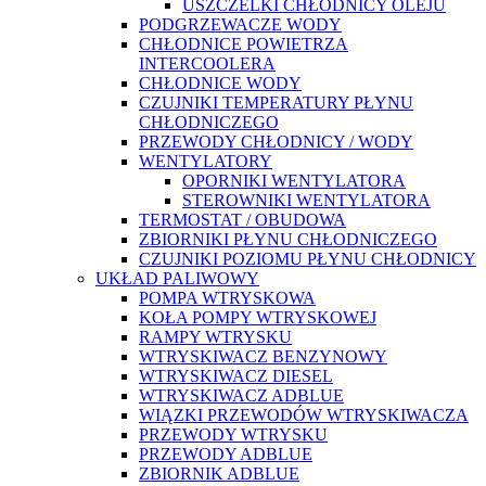
USZCZELKI CHŁODNICY OLEJU
PODGRZEWACZE WODY
CHŁODNICE POWIETRZA
INTERCOOLERA
CHŁODNICE WODY
CZUJNIKI TEMPERATURY PŁYNU
CHŁODNICZEGO
PRZEWODY CHŁODNICY / WODY
WENTYLATORY
OPORNIKI WENTYLATORA
STEROWNIKI WENTYLATORA
TERMOSTAT / OBUDOWA
ZBIORNIKI PŁYNU CHŁODNICZEGO
CZUJNIKI POZIOMU PŁYNU CHŁODNICY
UKŁAD PALIWOWY
POMPA WTRYSKOWA
KOŁA POMPY WTRYSKOWEJ
RAMPY WTRYSKU
WTRYSKIWACZ BENZYNOWY
WTRYSKIWACZ DIESEL
WTRYSKIWACZ ADBLUE
WIĄZKI PRZEWODÓW WTRYSKIWACZA
PRZEWODY WTRYSKU
PRZEWODY ADBLUE
ZBIORNIK ADBLUE