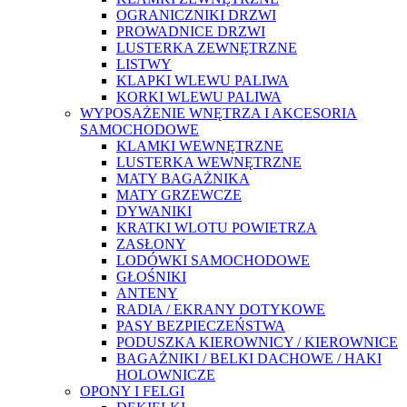
OGRANICZNIKI DRZWI
PROWADNICE DRZWI
LUSTERKA ZEWNĘTRZNE
LISTWY
KLAPKI WLEWU PALIWA
KORKI WLEWU PALIWA
WYPOSAŻENIE WNĘTRZA I AKCESORIA
SAMOCHODOWE
KLAMKI WEWNĘTRZNE
LUSTERKA WEWNĘTRZNE
MATY BAGAŻNIKA
MATY GRZEWCZE
DYWANIKI
KRATKI WLOTU POWIETRZA
ZASŁONY
LODÓWKI SAMOCHODOWE
GŁOŚNIKI
ANTENY
RADIA / EKRANY DOTYKOWE
PASY BEZPIECZEŃSTWA
PODUSZKA KIEROWNICY / KIEROWNICE
BAGAŻNIKI / BELKI DACHOWE / HAKI
HOLOWNICZE
OPONY I FELGI