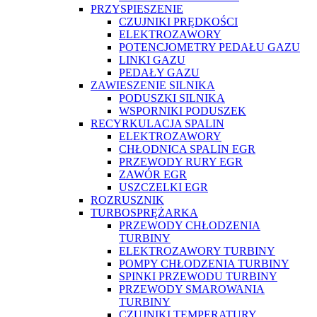
PRZYSPIESZENIE
CZUJNIKI PRĘDKOŚCI
ELEKTROZAWORY
POTENCJOMETRY PEDAŁU GAZU
LINKI GAZU
PEDAŁY GAZU
ZAWIESZENIE SILNIKA
PODUSZKI SILNIKA
WSPORNIKI PODUSZEK
RECYRKULACJA SPALIN
ELEKTROZAWORY
CHŁODNICA SPALIN EGR
PRZEWODY RURY EGR
ZAWÓR EGR
USZCZELKI EGR
ROZRUSZNIK
TURBOSPRĘŻARKA
PRZEWODY CHŁODZENIA
TURBINY
ELEKTROZAWORY TURBINY
POMPY CHŁODZENIA TURBINY
SPINKI PRZEWODU TURBINY
PRZEWODY SMAROWANIA
TURBINY
CZUJNIKI TEMPERATURY