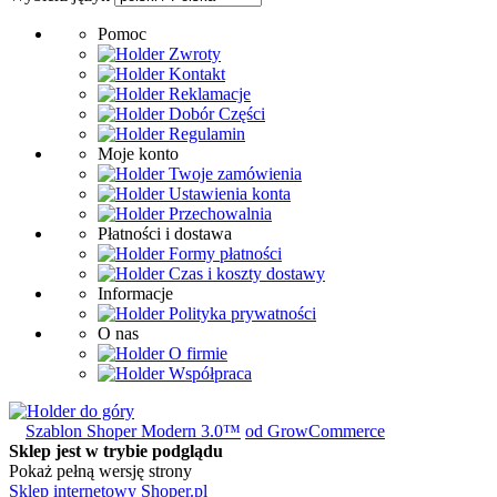
Pomoc
Zwroty
Kontakt
Reklamacje
Dobór Części
Regulamin
Moje konto
Twoje zamówienia
Ustawienia konta
Przechowalnia
Płatności i dostawa
Formy płatności
Czas i koszty dostawy
Informacje
Polityka prywatności
O nas
O firmie
Współpraca
do góry
Szablon Shoper Modern 3.0™
od GrowCommerce
Sklep jest w trybie podglądu
Pokaż pełną wersję strony
Sklep internetowy Shoper.pl