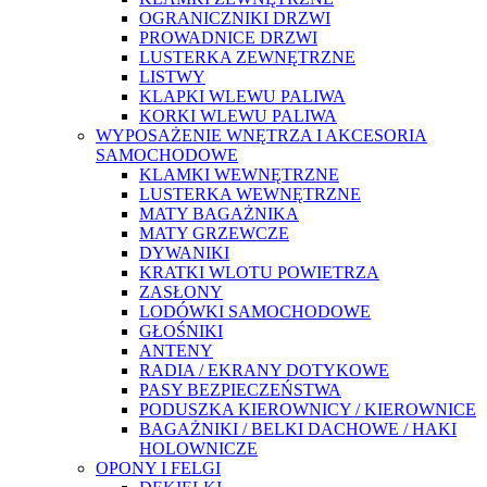
OGRANICZNIKI DRZWI
PROWADNICE DRZWI
LUSTERKA ZEWNĘTRZNE
LISTWY
KLAPKI WLEWU PALIWA
KORKI WLEWU PALIWA
WYPOSAŻENIE WNĘTRZA I AKCESORIA
SAMOCHODOWE
KLAMKI WEWNĘTRZNE
LUSTERKA WEWNĘTRZNE
MATY BAGAŻNIKA
MATY GRZEWCZE
DYWANIKI
KRATKI WLOTU POWIETRZA
ZASŁONY
LODÓWKI SAMOCHODOWE
GŁOŚNIKI
ANTENY
RADIA / EKRANY DOTYKOWE
PASY BEZPIECZEŃSTWA
PODUSZKA KIEROWNICY / KIEROWNICE
BAGAŻNIKI / BELKI DACHOWE / HAKI
HOLOWNICZE
OPONY I FELGI