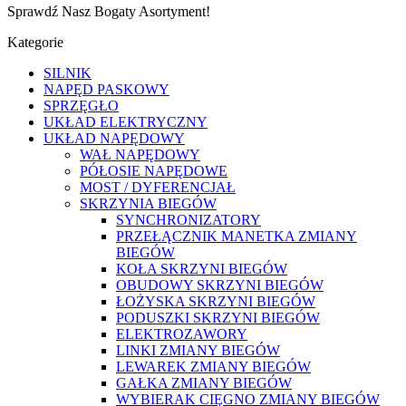
Sprawdź Nasz Bogaty Asortyment!
Kategorie
SILNIK
NAPĘD PASKOWY
SPRZĘGŁO
UKŁAD ELEKTRYCZNY
UKŁAD NAPĘDOWY
WAŁ NAPĘDOWY
PÓŁOSIE NAPĘDOWE
MOST / DYFERENCJAŁ
SKRZYNIA BIEGÓW
SYNCHRONIZATORY
PRZEŁĄCZNIK MANETKA ZMIANY
BIEGÓW
KOŁA SKRZYNI BIEGÓW
OBUDOWY SKRZYNI BIEGÓW
ŁOŻYSKA SKRZYNI BIEGÓW
PODUSZKI SKRZYNI BIEGÓW
ELEKTROZAWORY
LINKI ZMIANY BIEGÓW
LEWAREK ZMIANY BIEGÓW
GAŁKA ZMIANY BIEGÓW
WYBIERAK CIĘGNO ZMIANY BIEGÓW