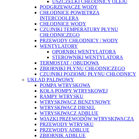
USZCZELKI CHŁODNICY OLEJU
PODGRZEWACZE WODY
CHŁODNICE POWIETRZA
INTERCOOLERA
CHŁODNICE WODY
CZUJNIKI TEMPERATURY PŁYNU
CHŁODNICZEGO
PRZEWODY CHŁODNICY / WODY
WENTYLATORY
OPORNIKI WENTYLATORA
STEROWNIKI WENTYLATORA
TERMOSTAT / OBUDOWA
ZBIORNIKI PŁYNU CHŁODNICZEGO
CZUJNIKI POZIOMU PŁYNU CHŁODNICY
UKŁAD PALIWOWY
POMPA WTRYSKOWA
KOŁA POMPY WTRYSKOWEJ
RAMPY WTRYSKU
WTRYSKIWACZ BENZYNOWY
WTRYSKIWACZ DIESEL
WTRYSKIWACZ ADBLUE
WIĄZKI PRZEWODÓW WTRYSKIWACZA
PRZEWODY WTRYSKU
PRZEWODY ADBLUE
ZBIORNIK ADBLUE