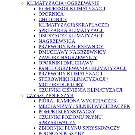
KLIMATYZACJA / OGRZEWANIE
KOMPRESOR KLIMATYZACJI
OPORNICA
CHŁODNICE
KLIMATYZACJI(SKRAPLACZE)
SPRĘŻARKA KLIMATYZACJI
OSUSZACZE KLIMATYZACJI
NAGRZEWNICA
PRZEWODY NAGRZEWNICY
DMUCHAWY NAGRZEWNICY
ZAWORY NAGRZEWNICY
OPORNIKI DMUCHAWY
PANEL OGRZEWANIA / KLIMATYZACJI
PRZEWODY KLIMATYZACJI
STEROWNIKI KLIMATYZACJI /
MOTOREDUKTORY
CZUJNIKI CIŚNIENIA KLIMATYZACJI
CZYSZCZENIE SZYB
PIÓRA , RAMIONA WYCIERACZEK
MECHANIZMY / SILNIKI WYCIERACZEK
POMPKI SPRYSKIWACZY
CZUJNIKI POZIOMU PŁYNU
SPRYSKIWACZY
ZBIORNIKI PŁYNU SPRYSKIWACZY
PODNOŚNIK SZYBY