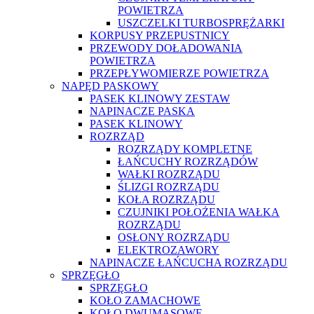
POWIETRZA
USZCZELKI TURBOSPRĘŻARKI
KORPUSY PRZEPUSTNICY
PRZEWODY DOŁADOWANIA
POWIETRZA
PRZEPŁYWOMIERZE POWIETRZA
NAPĘD PASKOWY
PASEK KLINOWY ZESTAW
NAPINACZE PASKA
PASEK KLINOWY
ROZRZĄD
ROZRZĄDY KOMPLETNE
ŁAŃCUCHY ROZRZĄDÓW
WAŁKI ROZRZĄDU
ŚLIZGI ROZRZĄDU
KOŁA ROZRZĄDU
CZUJNIKI POŁOŻENIA WAŁKA
ROZRZĄDU
OSŁONY ROZRZĄDU
ELEKTROZAWORY
NAPINACZE ŁAŃCUCHA ROZRZĄDU
SPRZĘGŁO
SPRZĘGŁO
KOŁO ZAMACHOWE
KOŁO DWUMASOWE