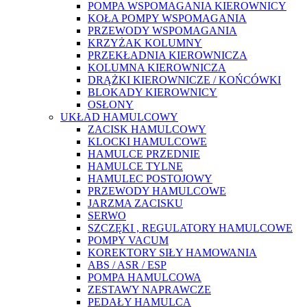
POMPA WSPOMAGANIA KIEROWNICY
KOŁA POMPY WSPOMAGANIA
PRZEWODY WSPOMAGANIA
KRZYŻAK KOLUMNY
PRZEKŁADNIA KIEROWNICZA
KOLUMNA KIEROWNICZA
DRĄŻKI KIEROWNICZE / KOŃCÓWKI
BLOKADY KIEROWNICY
OSŁONY
UKŁAD HAMULCOWY
ZACISK HAMULCOWY
KLOCKI HAMULCOWE
HAMULCE PRZEDNIE
HAMULCE TYLNE
HAMULEC POSTOJOWY
PRZEWODY HAMULCOWE
JARZMA ZACISKU
SERWO
SZCZĘKI , REGULATORY HAMULCOWE
POMPY VACUM
KOREKTORY SIŁY HAMOWANIA
ABS / ASR / ESP
POMPA HAMULCOWA
ZESTAWY NAPRAWCZE
PEDAŁY HAMULCA