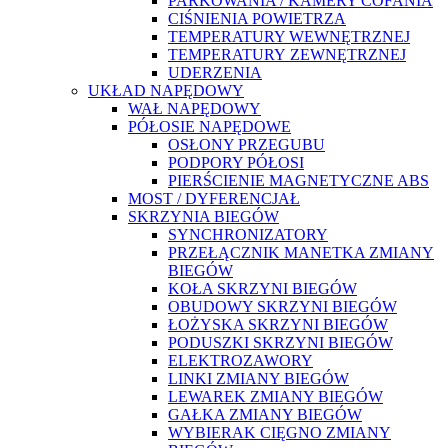
PARKOWANIA / KAMERY COFANIA
CIŚNIENIA POWIETRZA
TEMPERATURY WEWNĘTRZNEJ
TEMPERATURY ZEWNĘTRZNEJ
UDERZENIA
UKŁAD NAPĘDOWY
WAŁ NAPĘDOWY
PÓŁOSIE NAPĘDOWE
OSŁONY PRZEGUBU
PODPORY PÓŁOSI
PIERŚCIENIE MAGNETYCZNE ABS
MOST / DYFERENCJAŁ
SKRZYNIA BIEGÓW
SYNCHRONIZATORY
PRZEŁĄCZNIK MANETKA ZMIANY
BIEGÓW
KOŁA SKRZYNI BIEGÓW
OBUDOWY SKRZYNI BIEGÓW
ŁOŻYSKA SKRZYNI BIEGÓW
PODUSZKI SKRZYNI BIEGÓW
ELEKTROZAWORY
LINKI ZMIANY BIEGÓW
LEWAREK ZMIANY BIEGÓW
GAŁKA ZMIANY BIEGÓW
WYBIERAK CIĘGNO ZMIANY