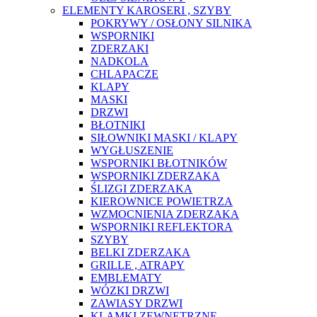
ELEMENTY KAROSERI , SZYBY
POKRYWY / OSŁONY SILNIKA
WSPORNIKI
ZDERZAKI
NADKOLA
CHLAPACZE
KLAPY
MASKI
DRZWI
BŁOTNIKI
SIŁOWNIKI MASKI / KLAPY
WYGŁUSZENIE
WSPORNIKI BŁOTNIKÓW
WSPORNIKI ZDERZAKA
ŚLIZGI ZDERZAKA
KIEROWNICE POWIETRZA
WZMOCNIENIA ZDERZAKA
WSPORNIKI REFLEKTORA
SZYBY
BELKI ZDERZAKA
GRILLE , ATRAPY
EMBLEMATY
WÓZKI DRZWI
ZAWIASY DRZWI
KLAMKI ZEWNĘTRZNE