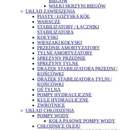
BIEGÓW
WAŁKI SKRZYNI BIEGÓW
UKŁAD ZAWIESZENIA
PIASTY / ŁOŻYSKA KÓŁ
WAHACZE
STABILIZATORY / ŁĄCZNIKI
STABILIZATORA
KOŁYSKI
WIESZAKI KOŁYSKI
PRZEDNIE AMORTYZATORY
TYLNE AMORTYZATORY
SPRĘZYNY PRZEDNIE
SPRĘŻYNY TYLNE
DRĄŻEK STABILIZATORA PRZEDNI /
KOŃCÓWKI
DRĄŻEK STABILIZATORA TYLNI /
KOŃCÓWKI
OŚ TYLNA
POMPY HYDRAULICZNE
KULE HYDRAULICZNE
ZWROTNICE
UKŁAD CHŁODZENIA
POMPY WODY
KOŁA PASOWE POMPY WODY
CHŁODNICE OLEJU