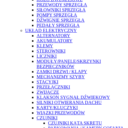
PRZEWODY SPRZĘGŁA
SIŁOWNIKI SPRZĘGŁA
POMPY SPRZĘGŁA
DŹWIGNIE SPRZĘGŁA
PEDAŁY SPRZĘGŁA
UKŁAD ELEKTRYCZNY
ALTERNATORY
AKUMULATORY
KLEMY
STEROWNIKI
LICZNIKI
MODUŁY/PANELE/SKRZYNKI
BEZPIECZNIKÓW
ZAMKI DRZWI / KLAPY
MECHANIZMY SZYBY
STACYJKI
PRZEŁĄCZNIKI
ZWIJACZE
KLAKSON SYGNAŁ DŹWIĘKOWY
SILNIKI OTWIERANIA DACHU
KARTY/KLUCZYKI
WIĄZKI PRZEWODÓW
CZUJNIKI
CZUJNIKI KĄTA SKRĘTU