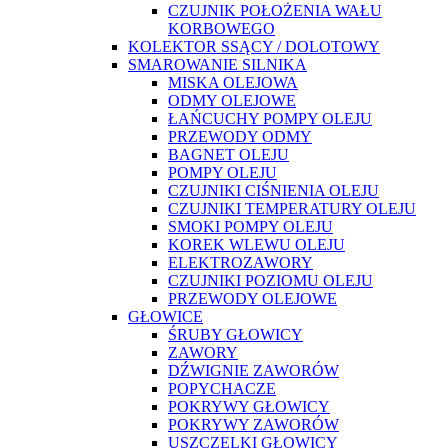
CZUJNIK POŁOŻENIA WAŁU
KORBOWEGO
KOLEKTOR SSĄCY / DOLOTOWY
SMAROWANIE SILNIKA
MISKA OLEJOWA
ODMY OLEJOWE
ŁAŃCUCHY POMPY OLEJU
PRZEWODY ODMY
BAGNET OLEJU
POMPY OLEJU
CZUJNIKI CIŚNIENIA OLEJU
CZUJNIKI TEMPERATURY OLEJU
SMOKI POMPY OLEJU
KOREK WLEWU OLEJU
ELEKTROZAWORY
CZUJNIKI POZIOMU OLEJU
PRZEWODY OLEJOWE
GŁOWICE
ŚRUBY GŁOWICY
ZAWORY
DŹWIGNIE ZAWORÓW
POPYCHACZE
POKRYWY GŁOWICY
POKRYWY ZAWORÓW
USZCZELKI GŁOWICY