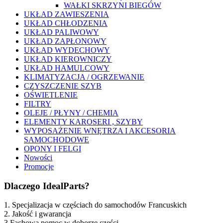
WAŁKI SKRZYNI BIEGÓW
UKŁAD ZAWIESZENIA
UKŁAD CHŁODZENIA
UKŁAD PALIWOWY
UKŁAD ZAPŁONOWY
UKŁAD WYDECHOWY
UKŁAD KIEROWNICZY
UKŁAD HAMULCOWY
KLIMATYZACJA / OGRZEWANIE
CZYSZCZENIE SZYB
OŚWIETLENIE
FILTRY
OLEJE / PŁYNY / CHEMIA
ELEMENTY KAROSERI , SZYBY
WYPOSAŻENIE WNĘTRZA I AKCESORIA
SAMOCHODOWE
OPONY I FELGI
Nowości
Promocje
Dlaczego IdealParts?
1. Specjalizacja w częściach do samochodów Francuskich
2. Jakość i gwarancja
3.Fachowa pomoc w doborze części