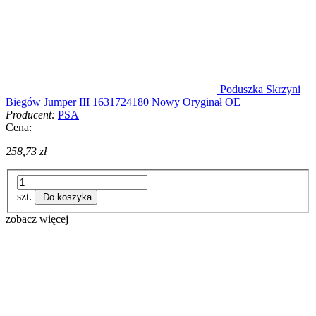
Poduszka Skrzyni
Biegów Jumper III 1631724180 Nowy Oryginał OE
Producent:
PSA
Cena:
258,73 zł
szt.
Do koszyka
zobacz więcej