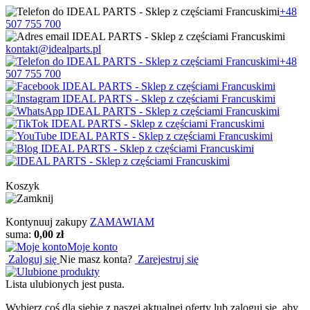
+48
507 755 700
kontakt@idealparts.pl
+48
507 755 700
Koszyk
Kontynuuj zakupy
ZAMAWIAM
suma:
0,00 zł
Moje konto
Zaloguj się
Nie masz konta?
Zarejestruj się
Lista ulubionych jest pusta.
Wybierz coś dla siebie z naszej aktualnej oferty lub zaloguj się, aby