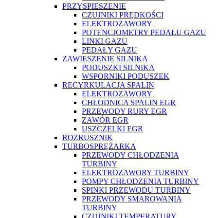
PRZYSPIESZENIE
CZUJNIKI PRĘDKOŚCI
ELEKTROZAWORY
POTENCJOMETRY PEDAŁU GAZU
LINKI GAZU
PEDAŁY GAZU
ZAWIESZENIE SILNIKA
PODUSZKI SILNIKA
WSPORNIKI PODUSZEK
RECYRKULACJA SPALIN
ELEKTROZAWORY
CHŁODNICA SPALIN EGR
PRZEWODY RURY EGR
ZAWÓR EGR
USZCZELKI EGR
ROZRUSZNIK
TURBOSPRĘŻARKA
PRZEWODY CHŁODZENIA
TURBINY
ELEKTROZAWORY TURBINY
POMPY CHŁODZENIA TURBINY
SPINKI PRZEWODU TURBINY
PRZEWODY SMAROWANIA
TURBINY
CZUJNIKI TEMPERATURY