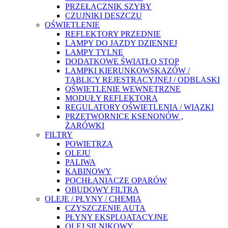
PRZEŁĄCZNIK SZYBY
CZUJNIKI DESZCZU
OŚWIETLENIE
REFLEKTORY PRZEDNIE
LAMPY DO JAZDY DZIENNEJ
LAMPY TYLNE
DODATKOWE ŚWIATŁO STOP
LAMPKI KIERUNKOWSKAZÓW /
TABLICY REJESTRACYJNEJ / ODBLASKI
OŚWIETLENIE WEWNĘTRZNE
MODUŁY REFLEKTORA
REGULATORY OŚWIETLENIA / WIĄZKI
PRZETWORNICE KSENONÓW ,
ŻARÓWKI
FILTRY
POWIETRZA
OLEJU
PALIWA
KABINOWY
POCHŁANIACZE OPARÓW
OBUDOWY FILTRA
OLEJE / PŁYNY / CHEMIA
CZYSZCZENIE AUTA
PŁYNY EKSPLOATACYJNE
OLEJ SILNIKOWY