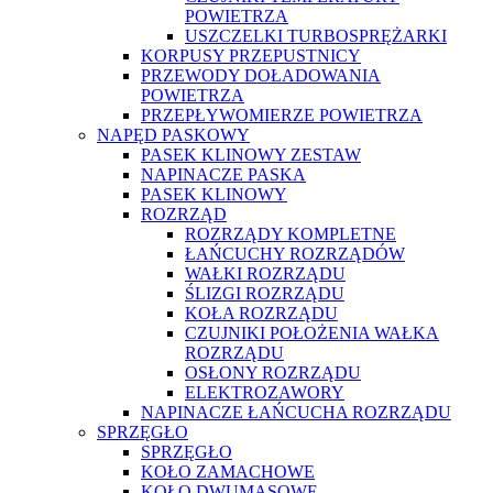
POWIETRZA
USZCZELKI TURBOSPRĘŻARKI
KORPUSY PRZEPUSTNICY
PRZEWODY DOŁADOWANIA
POWIETRZA
PRZEPŁYWOMIERZE POWIETRZA
NAPĘD PASKOWY
PASEK KLINOWY ZESTAW
NAPINACZE PASKA
PASEK KLINOWY
ROZRZĄD
ROZRZĄDY KOMPLETNE
ŁAŃCUCHY ROZRZĄDÓW
WAŁKI ROZRZĄDU
ŚLIZGI ROZRZĄDU
KOŁA ROZRZĄDU
CZUJNIKI POŁOŻENIA WAŁKA
ROZRZĄDU
OSŁONY ROZRZĄDU
ELEKTROZAWORY
NAPINACZE ŁAŃCUCHA ROZRZĄDU
SPRZĘGŁO
SPRZĘGŁO
KOŁO ZAMACHOWE
KOŁO DWUMASOWE