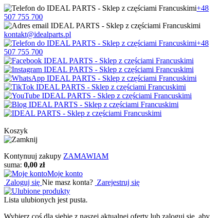
+48
507 755 700
kontakt@idealparts.pl
+48
507 755 700
Koszyk
Kontynuuj zakupy
ZAMAWIAM
suma:
0,00 zł
Moje konto
Zaloguj się
Nie masz konta?
Zarejestruj się
Lista ulubionych jest pusta.
Wybierz coś dla siebie z naszej aktualnej oferty lub zaloguj się, aby