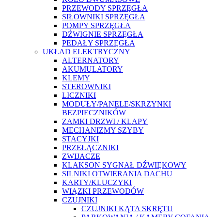
PRZEWODY SPRZĘGŁA
SIŁOWNIKI SPRZĘGŁA
POMPY SPRZĘGŁA
DŹWIGNIE SPRZĘGŁA
PEDAŁY SPRZĘGŁA
UKŁAD ELEKTRYCZNY
ALTERNATORY
AKUMULATORY
KLEMY
STEROWNIKI
LICZNIKI
MODUŁY/PANELE/SKRZYNKI
BEZPIECZNIKÓW
ZAMKI DRZWI / KLAPY
MECHANIZMY SZYBY
STACYJKI
PRZEŁĄCZNIKI
ZWIJACZE
KLAKSON SYGNAŁ DŹWIĘKOWY
SILNIKI OTWIERANIA DACHU
KARTY/KLUCZYKI
WIĄZKI PRZEWODÓW
CZUJNIKI
CZUJNIKI KĄTA SKRĘTU