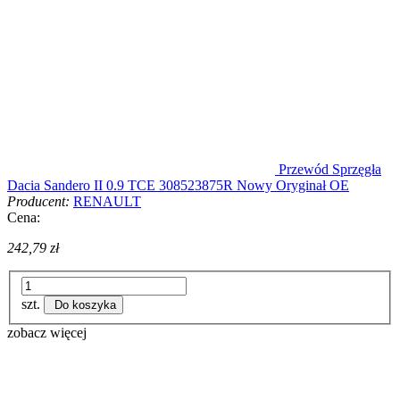
Przewód Sprzęgła
Dacia Sandero II 0.9 TCE 308523875R Nowy Oryginał OE
Producent:
RENAULT
Cena:
242,79 zł
szt.
Do koszyka
zobacz więcej