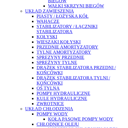
BIEGÓW
WAŁKI SKRZYNI BIEGÓW
UKŁAD ZAWIESZENIA
PIASTY / ŁOŻYSKA KÓŁ
WAHACZE
STABILIZATORY / ŁĄCZNIKI
STABILIZATORA
KOŁYSKI
WIESZAKI KOŁYSKI
PRZEDNIE AMORTYZATORY
TYLNE AMORTYZATORY
SPRĘZYNY PRZEDNIE
SPRĘŻYNY TYLNE
DRĄŻEK STABILIZATORA PRZEDNI /
KOŃCÓWKI
DRĄŻEK STABILIZATORA TYLNI /
KOŃCÓWKI
OŚ TYLNA
POMPY HYDRAULICZNE
KULE HYDRAULICZNE
ZWROTNICE
UKŁAD CHŁODZENIA
POMPY WODY
KOŁA PASOWE POMPY WODY
CHŁODNICE OLEJU