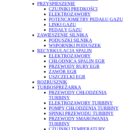
PRZYSPIESZENIE
CZUJNIKI PRĘDKOŚCI
ELEKTROZAWORY
POTENCJOMETRY PEDAŁU GAZU
LINKI GAZU
PEDAŁY GAZU
ZAWIESZENIE SILNIKA
PODUSZKI SILNIKA
WSPORNIKI PODUSZEK
RECYRKULACJA SPALIN
ELEKTROZAWORY
CHŁODNICA SPALIN EGR
PRZEWODY RURY EGR
ZAWÓR EGR
USZCZELKI EGR
ROZRUSZNIK
TURBOSPRĘŻARKA
PRZEWODY CHŁODZENIA
TURBINY
ELEKTROZAWORY TURBINY
POMPY CHŁODZENIA TURBINY
SPINKI PRZEWODU TURBINY
PRZEWODY SMAROWANIA
TURBINY
CZUJNIKI TEMPERATURY