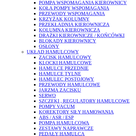
POMPA WSPOMAGANIA KIEROWNICY
KOŁA POMPY WSPOMAGANIA
PRZEWODY WSPOMAGANIA
KRZYŻAK KOLUMNY
PRZEKŁADNIA KIEROWNICZA
KOLUMNA KIEROWNICZA
DRĄŻKI KIEROWNICZE / KOŃCÓWKI
BLOKADY KIEROWNICY
OSŁONY
UKŁAD HAMULCOWY
ZACISK HAMULCOWY
KLOCKI HAMULCOWE
HAMULCE PRZEDNIE
HAMULCE TYLNE
HAMULEC POSTOJOWY
PRZEWODY HAMULCOWE
JARZMA ZACISKU
SERWO
SZCZĘKI , REGULATORY HAMULCOWE
POMPY VACUM
KOREKTORY SIŁY HAMOWANIA
ABS / ASR / ESP
POMPA HAMULCOWA
ZESTAWY NAPRAWCZE
PEDAŁY HAMULCA