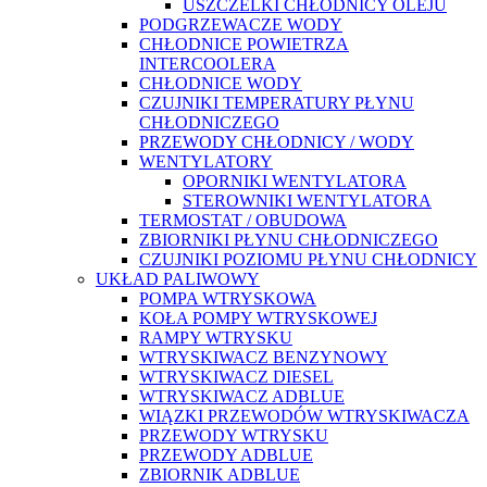
USZCZELKI CHŁODNICY OLEJU
PODGRZEWACZE WODY
CHŁODNICE POWIETRZA
INTERCOOLERA
CHŁODNICE WODY
CZUJNIKI TEMPERATURY PŁYNU
CHŁODNICZEGO
PRZEWODY CHŁODNICY / WODY
WENTYLATORY
OPORNIKI WENTYLATORA
STEROWNIKI WENTYLATORA
TERMOSTAT / OBUDOWA
ZBIORNIKI PŁYNU CHŁODNICZEGO
CZUJNIKI POZIOMU PŁYNU CHŁODNICY
UKŁAD PALIWOWY
POMPA WTRYSKOWA
KOŁA POMPY WTRYSKOWEJ
RAMPY WTRYSKU
WTRYSKIWACZ BENZYNOWY
WTRYSKIWACZ DIESEL
WTRYSKIWACZ ADBLUE
WIĄZKI PRZEWODÓW WTRYSKIWACZA
PRZEWODY WTRYSKU
PRZEWODY ADBLUE
ZBIORNIK ADBLUE