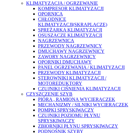
KLIMATYZACJA / OGRZEWANIE
KOMPRESOR KLIMATYZACJI
OPORNICA
CHŁODNICE
KLIMATYZACJI(SKRAPLACZE)
SPRĘŻARKA KLIMATYZACJI
OSUSZACZE KLIMATYZACJI
NAGRZEWNICA
PRZEWODY NAGRZEWNICY
DMUCHAWY NAGRZEWNICY
ZAWORY NAGRZEWNICY
OPORNIKI DMUCHAWY
PANEL OGRZEWANIA / KLIMATYZACJI
PRZEWODY KLIMATYZACJI
STEROWNIKI KLIMATYZACJI /
MOTOREDUKTORY
CZUJNIKI CIŚNIENIA KLIMATYZACJI
CZYSZCZENIE SZYB
PIÓRA , RAMIONA WYCIERACZEK
MECHANIZMY / SILNIKI WYCIERACZEK
POMPKI SPRYSKIWACZY
CZUJNIKI POZIOMU PŁYNU
SPRYSKIWACZY
ZBIORNIKI PŁYNU SPRYSKIWACZY
PODNOŚNIK SZYBY