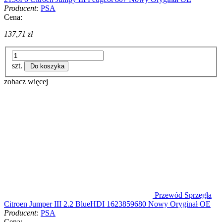
Producent:
PSA
Cena:
137,71 zł
szt.
Do koszyka
zobacz więcej
Przewód Sprzęgła
Citroen Jumper III 2.2 BlueHDI 1623859680 Nowy Oryginał OE
Producent:
PSA
Cena: