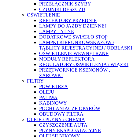
PRZEŁĄCZNIK SZYBY
CZUJNIKI DESZCZU
OŚWIETLENIE
REFLEKTORY PRZEDNIE
LAMPY DO JAZDY DZIENNEJ
LAMPY TYLNE
DODATKOWE ŚWIATŁO STOP
LAMPKI KIERUNKOWSKAZÓW /
TABLICY REJESTRACYJNEJ / ODBLASKI
OŚWIETLENIE WEWNĘTRZNE
MODUŁY REFLEKTORA
REGULATORY OŚWIETLENIA / WIĄZKI
PRZETWORNICE KSENONÓW ,
ŻARÓWKI
FILTRY
POWIETRZA
OLEJU
PALIWA
KABINOWY
POCHŁANIACZE OPARÓW
OBUDOWY FILTRA
OLEJE / PŁYNY / CHEMIA
CZYSZCZENIE AUTA
PŁYNY EKSPLOATACYJNE
OLEJ SILNIKOWY