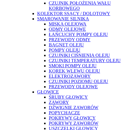
CZUJNIK POŁOŻENIA WAŁU
KORBOWEGO
KOLEKTOR SSĄCY / DOLOTOWY
SMAROWANIE SILNIKA
MISKA OLEJOWA
ODMY OLEJOWE
ŁAŃCUCHY POMPY OLEJU
PRZEWODY ODMY
BAGNET OLEJU
POMPY OLEJU
CZUJNIKI CIŚNIENIA OLEJU
CZUJNIKI TEMPERATURY OLEJU
SMOKI POMPY OLEJU
KOREK WLEWU OLEJU
ELEKTROZAWORY
CZUJNIKI POZIOMU OLEJU
PRZEWODY OLEJOWE
GŁOWICE
ŚRUBY GŁOWICY
ZAWORY
DŹWIGNIE ZAWORÓW
POPYCHACZE
POKRYWY GŁOWICY
POKRYWY ZAWORÓW
USZCZELKI GŁOWICY