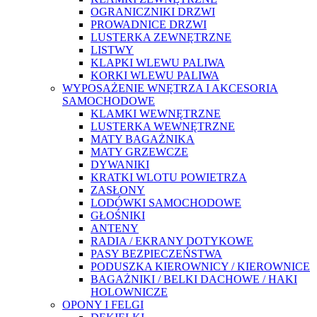
OGRANICZNIKI DRZWI
PROWADNICE DRZWI
LUSTERKA ZEWNĘTRZNE
LISTWY
KLAPKI WLEWU PALIWA
KORKI WLEWU PALIWA
WYPOSAŻENIE WNĘTRZA I AKCESORIA
SAMOCHODOWE
KLAMKI WEWNĘTRZNE
LUSTERKA WEWNĘTRZNE
MATY BAGAŻNIKA
MATY GRZEWCZE
DYWANIKI
KRATKI WLOTU POWIETRZA
ZASŁONY
LODÓWKI SAMOCHODOWE
GŁOŚNIKI
ANTENY
RADIA / EKRANY DOTYKOWE
PASY BEZPIECZEŃSTWA
PODUSZKA KIEROWNICY / KIEROWNICE
BAGAŻNIKI / BELKI DACHOWE / HAKI
HOLOWNICZE
OPONY I FELGI