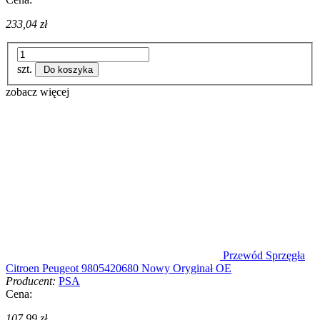
233,04 zł
szt.
Do koszyka
zobacz więcej
Przewód Sprzęgła
Citroen Peugeot 9805420680 Nowy Oryginał OE
Producent:
PSA
Cena:
107,99 zł