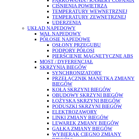
PARKOWANIA / KAMERY COFANIA
CIŚNIENIA POWIETRZA
TEMPERATURY WEWNĘTRZNEJ
TEMPERATURY ZEWNĘTRZNEJ
UDERZENIA
UKŁAD NAPĘDOWY
WAŁ NAPĘDOWY
PÓŁOSIE NAPĘDOWE
OSŁONY PRZEGUBU
PODPORY PÓŁOSI
PIERŚCIENIE MAGNETYCZNE ABS
MOST / DYFERENCJAŁ
SKRZYNIA BIEGÓW
SYNCHRONIZATORY
PRZEŁĄCZNIK MANETKA ZMIANY
BIEGÓW
KOŁA SKRZYNI BIEGÓW
OBUDOWY SKRZYNI BIEGÓW
ŁOŻYSKA SKRZYNI BIEGÓW
PODUSZKI SKRZYNI BIEGÓW
ELEKTROZAWORY
LINKI ZMIANY BIEGÓW
LEWAREK ZMIANY BIEGÓW
GAŁKA ZMIANY BIEGÓW
WYBIERAK CIĘGNO ZMIANY