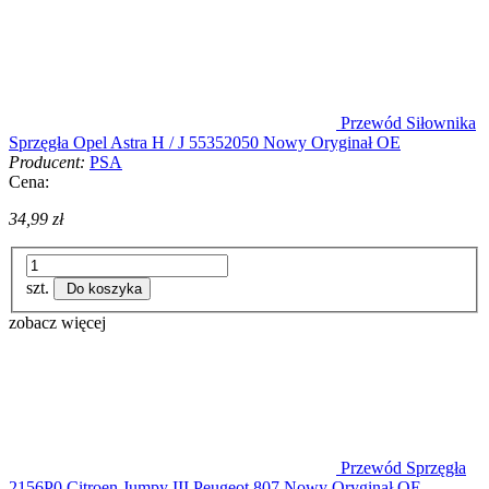
Przewód Siłownika
Sprzęgła Opel Astra H / J 55352050 Nowy Oryginał OE
Producent:
PSA
Cena:
34,99 zł
szt.
Do koszyka
zobacz więcej
Przewód Sprzęgła
2156P0 Citroen Jumpy III Peugeot 807 Nowy Oryginał OE