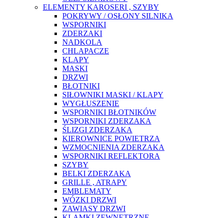
ELEMENTY KAROSERI , SZYBY
POKRYWY / OSŁONY SILNIKA
WSPORNIKI
ZDERZAKI
NADKOLA
CHLAPACZE
KLAPY
MASKI
DRZWI
BŁOTNIKI
SIŁOWNIKI MASKI / KLAPY
WYGŁUSZENIE
WSPORNIKI BŁOTNIKÓW
WSPORNIKI ZDERZAKA
ŚLIZGI ZDERZAKA
KIEROWNICE POWIETRZA
WZMOCNIENIA ZDERZAKA
WSPORNIKI REFLEKTORA
SZYBY
BELKI ZDERZAKA
GRILLE , ATRAPY
EMBLEMATY
WÓZKI DRZWI
ZAWIASY DRZWI
KLAMKI ZEWNĘTRZNE