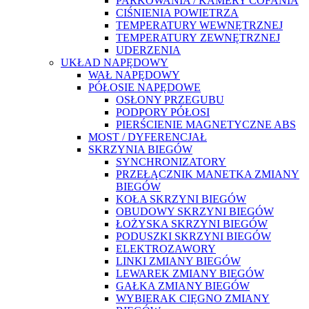
PARKOWANIA / KAMERY COFANIA
CIŚNIENIA POWIETRZA
TEMPERATURY WEWNĘTRZNEJ
TEMPERATURY ZEWNĘTRZNEJ
UDERZENIA
UKŁAD NAPĘDOWY
WAŁ NAPĘDOWY
PÓŁOSIE NAPĘDOWE
OSŁONY PRZEGUBU
PODPORY PÓŁOSI
PIERŚCIENIE MAGNETYCZNE ABS
MOST / DYFERENCJAŁ
SKRZYNIA BIEGÓW
SYNCHRONIZATORY
PRZEŁĄCZNIK MANETKA ZMIANY
BIEGÓW
KOŁA SKRZYNI BIEGÓW
OBUDOWY SKRZYNI BIEGÓW
ŁOŻYSKA SKRZYNI BIEGÓW
PODUSZKI SKRZYNI BIEGÓW
ELEKTROZAWORY
LINKI ZMIANY BIEGÓW
LEWAREK ZMIANY BIEGÓW
GAŁKA ZMIANY BIEGÓW
WYBIERAK CIĘGNO ZMIANY