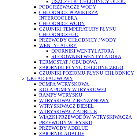
USZCZELKI CHŁODNICY OLEJU
PODGRZEWACZE WODY
CHŁODNICE POWIETRZA
INTERCOOLERA
CHŁODNICE WODY
CZUJNIKI TEMPERATURY PŁYNU
CHŁODNICZEGO
PRZEWODY CHŁODNICY / WODY
WENTYLATORY
OPORNIKI WENTYLATORA
STEROWNIKI WENTYLATORA
TERMOSTAT / OBUDOWA
ZBIORNIKI PŁYNU CHŁODNICZEGO
CZUJNIKI POZIOMU PŁYNU CHŁODNICY
UKŁAD PALIWOWY
POMPA WTRYSKOWA
KOŁA POMPY WTRYSKOWEJ
RAMPY WTRYSKU
WTRYSKIWACZ BENZYNOWY
WTRYSKIWACZ DIESEL
WTRYSKIWACZ ADBLUE
WIĄZKI PRZEWODÓW WTRYSKIWACZA
PRZEWODY WTRYSKU
PRZEWODY ADBLUE
ZBIORNIK ADBLUE