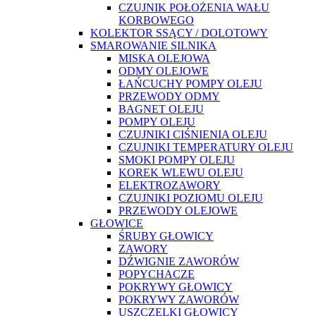
CZUJNIK POŁOŻENIA WAŁU
KORBOWEGO
KOLEKTOR SSĄCY / DOLOTOWY
SMAROWANIE SILNIKA
MISKA OLEJOWA
ODMY OLEJOWE
ŁAŃCUCHY POMPY OLEJU
PRZEWODY ODMY
BAGNET OLEJU
POMPY OLEJU
CZUJNIKI CIŚNIENIA OLEJU
CZUJNIKI TEMPERATURY OLEJU
SMOKI POMPY OLEJU
KOREK WLEWU OLEJU
ELEKTROZAWORY
CZUJNIKI POZIOMU OLEJU
PRZEWODY OLEJOWE
GŁOWICE
ŚRUBY GŁOWICY
ZAWORY
DŹWIGNIE ZAWORÓW
POPYCHACZE
POKRYWY GŁOWICY
POKRYWY ZAWORÓW
USZCZELKI GŁOWICY