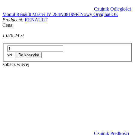
Czujnik Odległości
Moduł Renault Master IV 284N08199R Nowy Oryginał OE
Producent:
RENAULT
Cena:
1 076,24 zł
szt.
Do koszyka
zobacz więcej
Czujnik Prędkości