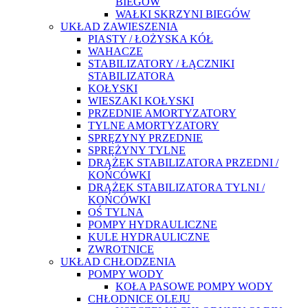
BIEGÓW
WAŁKI SKRZYNI BIEGÓW
UKŁAD ZAWIESZENIA
PIASTY / ŁOŻYSKA KÓŁ
WAHACZE
STABILIZATORY / ŁĄCZNIKI
STABILIZATORA
KOŁYSKI
WIESZAKI KOŁYSKI
PRZEDNIE AMORTYZATORY
TYLNE AMORTYZATORY
SPRĘZYNY PRZEDNIE
SPRĘŻYNY TYLNE
DRĄŻEK STABILIZATORA PRZEDNI /
KOŃCÓWKI
DRĄŻEK STABILIZATORA TYLNI /
KOŃCÓWKI
OŚ TYLNA
POMPY HYDRAULICZNE
KULE HYDRAULICZNE
ZWROTNICE
UKŁAD CHŁODZENIA
POMPY WODY
KOŁA PASOWE POMPY WODY
CHŁODNICE OLEJU