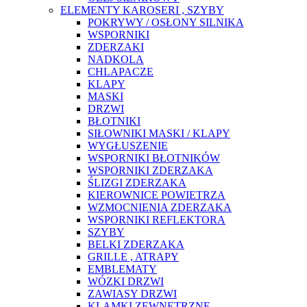
ELEMENTY KAROSERI , SZYBY
POKRYWY / OSŁONY SILNIKA
WSPORNIKI
ZDERZAKI
NADKOLA
CHLAPACZE
KLAPY
MASKI
DRZWI
BŁOTNIKI
SIŁOWNIKI MASKI / KLAPY
WYGŁUSZENIE
WSPORNIKI BŁOTNIKÓW
WSPORNIKI ZDERZAKA
ŚLIZGI ZDERZAKA
KIEROWNICE POWIETRZA
WZMOCNIENIA ZDERZAKA
WSPORNIKI REFLEKTORA
SZYBY
BELKI ZDERZAKA
GRILLE , ATRAPY
EMBLEMATY
WÓZKI DRZWI
ZAWIASY DRZWI
KLAMKI ZEWNĘTRZNE