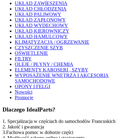
UKŁAD ZAWIESZENIA
UKŁAD CHŁODZENIA
UKŁAD PALIWOWY
UKŁAD ZAPŁONOWY
UKŁAD WYDECHOWY
UKŁAD KIEROWNICZY
UKŁAD HAMULCOWY
KLIMATYZACJA / OGRZEWANIE
CZYSZCZENIE SZYB
OŚWIETLENIE
FILTRY
OLEJE / PŁYNY / CHEMIA
ELEMENTY KAROSERI , SZYBY
WYPOSAŻENIE WNĘTRZA I AKCESORIA
SAMOCHODOWE
OPONY I FELGI
Nowości
Promocje
Dlaczego IdealParts?
1. Specjalizacja w częściach do samochodów Francuskich
2. Jakość i gwarancja
3.Fachowa pomoc w doborze części
4. Możliwość zakupu online i stacjonarnie