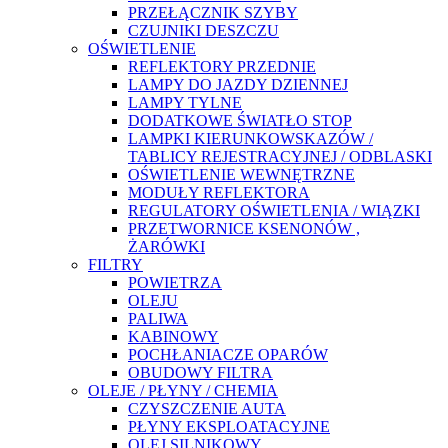
PRZEŁĄCZNIK SZYBY
CZUJNIKI DESZCZU
OŚWIETLENIE
REFLEKTORY PRZEDNIE
LAMPY DO JAZDY DZIENNEJ
LAMPY TYLNE
DODATKOWE ŚWIATŁO STOP
LAMPKI KIERUNKOWSKAZÓW /
TABLICY REJESTRACYJNEJ / ODBLASKI
OŚWIETLENIE WEWNĘTRZNE
MODUŁY REFLEKTORA
REGULATORY OŚWIETLENIA / WIĄZKI
PRZETWORNICE KSENONÓW ,
ŻARÓWKI
FILTRY
POWIETRZA
OLEJU
PALIWA
KABINOWY
POCHŁANIACZE OPARÓW
OBUDOWY FILTRA
OLEJE / PŁYNY / CHEMIA
CZYSZCZENIE AUTA
PŁYNY EKSPLOATACYJNE
OLEJ SILNIKOWY