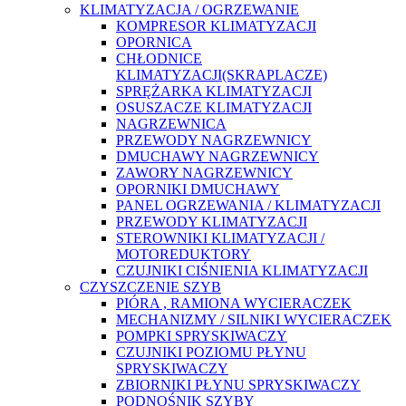
KLIMATYZACJA / OGRZEWANIE
KOMPRESOR KLIMATYZACJI
OPORNICA
CHŁODNICE
KLIMATYZACJI(SKRAPLACZE)
SPRĘŻARKA KLIMATYZACJI
OSUSZACZE KLIMATYZACJI
NAGRZEWNICA
PRZEWODY NAGRZEWNICY
DMUCHAWY NAGRZEWNICY
ZAWORY NAGRZEWNICY
OPORNIKI DMUCHAWY
PANEL OGRZEWANIA / KLIMATYZACJI
PRZEWODY KLIMATYZACJI
STEROWNIKI KLIMATYZACJI /
MOTOREDUKTORY
CZUJNIKI CIŚNIENIA KLIMATYZACJI
CZYSZCZENIE SZYB
PIÓRA , RAMIONA WYCIERACZEK
MECHANIZMY / SILNIKI WYCIERACZEK
POMPKI SPRYSKIWACZY
CZUJNIKI POZIOMU PŁYNU
SPRYSKIWACZY
ZBIORNIKI PŁYNU SPRYSKIWACZY
PODNOŚNIK SZYBY