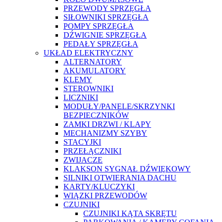
PRZEWODY SPRZĘGŁA
SIŁOWNIKI SPRZĘGŁA
POMPY SPRZĘGŁA
DŹWIGNIE SPRZĘGŁA
PEDAŁY SPRZĘGŁA
UKŁAD ELEKTRYCZNY
ALTERNATORY
AKUMULATORY
KLEMY
STEROWNIKI
LICZNIKI
MODUŁY/PANELE/SKRZYNKI
BEZPIECZNIKÓW
ZAMKI DRZWI / KLAPY
MECHANIZMY SZYBY
STACYJKI
PRZEŁĄCZNIKI
ZWIJACZE
KLAKSON SYGNAŁ DŹWIĘKOWY
SILNIKI OTWIERANIA DACHU
KARTY/KLUCZYKI
WIĄZKI PRZEWODÓW
CZUJNIKI
CZUJNIKI KĄTA SKRĘTU