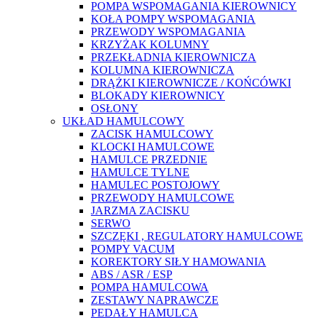
POMPA WSPOMAGANIA KIEROWNICY
KOŁA POMPY WSPOMAGANIA
PRZEWODY WSPOMAGANIA
KRZYŻAK KOLUMNY
PRZEKŁADNIA KIEROWNICZA
KOLUMNA KIEROWNICZA
DRĄŻKI KIEROWNICZE / KOŃCÓWKI
BLOKADY KIEROWNICY
OSŁONY
UKŁAD HAMULCOWY
ZACISK HAMULCOWY
KLOCKI HAMULCOWE
HAMULCE PRZEDNIE
HAMULCE TYLNE
HAMULEC POSTOJOWY
PRZEWODY HAMULCOWE
JARZMA ZACISKU
SERWO
SZCZĘKI , REGULATORY HAMULCOWE
POMPY VACUM
KOREKTORY SIŁY HAMOWANIA
ABS / ASR / ESP
POMPA HAMULCOWA
ZESTAWY NAPRAWCZE
PEDAŁY HAMULCA