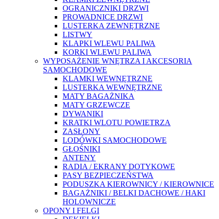
OGRANICZNIKI DRZWI
PROWADNICE DRZWI
LUSTERKA ZEWNĘTRZNE
LISTWY
KLAPKI WLEWU PALIWA
KORKI WLEWU PALIWA
WYPOSAŻENIE WNĘTRZA I AKCESORIA
SAMOCHODOWE
KLAMKI WEWNĘTRZNE
LUSTERKA WEWNĘTRZNE
MATY BAGAŻNIKA
MATY GRZEWCZE
DYWANIKI
KRATKI WLOTU POWIETRZA
ZASŁONY
LODÓWKI SAMOCHODOWE
GŁOŚNIKI
ANTENY
RADIA / EKRANY DOTYKOWE
PASY BEZPIECZEŃSTWA
PODUSZKA KIEROWNICY / KIEROWNICE
BAGAŻNIKI / BELKI DACHOWE / HAKI
HOLOWNICZE
OPONY I FELGI