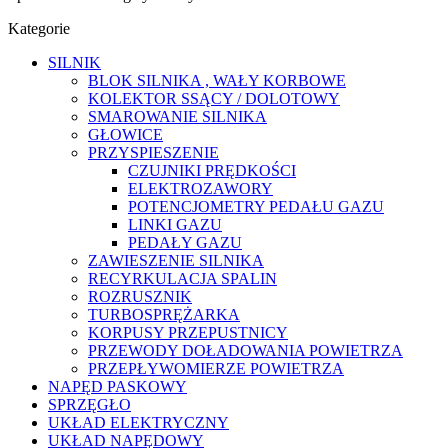
Kategorie
SILNIK
BLOK SILNIKA , WAŁY KORBOWE
KOLEKTOR SSĄCY / DOLOTOWY
SMAROWANIE SILNIKA
GŁOWICE
PRZYSPIESZENIE
CZUJNIKI PRĘDKOŚCI
ELEKTROZAWORY
POTENCJOMETRY PEDAŁU GAZU
LINKI GAZU
PEDAŁY GAZU
ZAWIESZENIE SILNIKA
RECYRKULACJA SPALIN
ROZRUSZNIK
TURBOSPRĘŻARKA
KORPUSY PRZEPUSTNICY
PRZEWODY DOŁADOWANIA POWIETRZA
PRZEPŁYWOMIERZE POWIETRZA
NAPĘD PASKOWY
SPRZĘGŁO
UKŁAD ELEKTRYCZNY
UKŁAD NAPĘDOWY