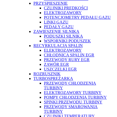
PRZYSPIESZENIE
CZUJNIKI PRĘDKOŚCI
ELEKTROZAWORY
POTENCJOMETRY PEDAŁU GAZU
LINKI GAZU
PEDAŁY GAZU
ZAWIESZENIE SILNIKA
PODUSZKI SILNIKA
WSPORNIKI PODUSZEK
RECYRKULACJA SPALIN
ELEKTROZAWORY
CHŁODNICA SPALIN EGR
PRZEWODY RURY EGR
ZAWÓR EGR
USZCZELKI EGR
ROZRUSZNIK
TURBOSPRĘŻARKA
PRZEWODY CHŁODZENIA
TURBINY
ELEKTROZAWORY TURBINY
POMPY CHŁODZENIA TURBINY
SPINKI PRZEWODU TURBINY
PRZEWODY SMAROWANIA
TURBINY
CZUJNIKI TEMPERATURY