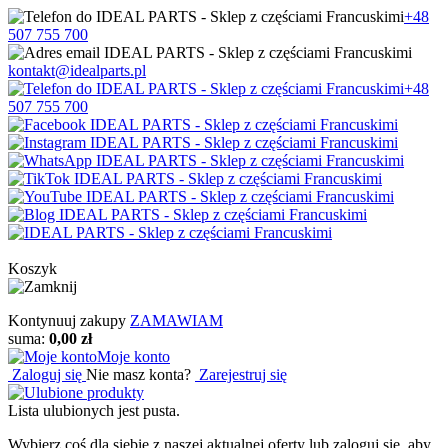
+48
507 755 700
kontakt@idealparts.pl
+48
507 755 700
Koszyk
Kontynuuj zakupy
ZAMAWIAM
suma:
0,00 zł
Moje konto
Zaloguj się
Nie masz konta?
Zarejestruj się
Lista ulubionych jest pusta.
Wybierz coś dla siebie z naszej aktualnej oferty lub zaloguj się, aby