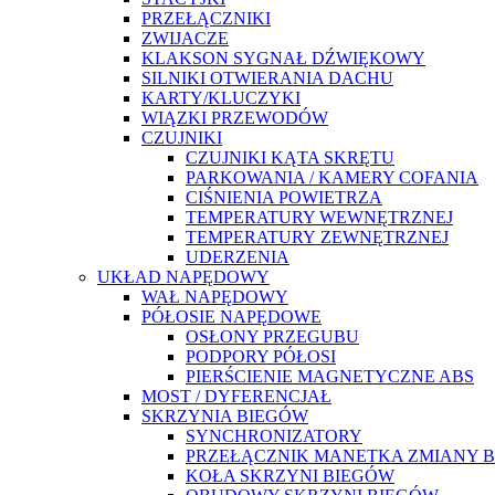
PRZEŁĄCZNIKI
ZWIJACZE
KLAKSON SYGNAŁ DŹWIĘKOWY
SILNIKI OTWIERANIA DACHU
KARTY/KLUCZYKI
WIĄZKI PRZEWODÓW
CZUJNIKI
CZUJNIKI KĄTA SKRĘTU
PARKOWANIA / KAMERY COFANIA
CIŚNIENIA POWIETRZA
TEMPERATURY WEWNĘTRZNEJ
TEMPERATURY ZEWNĘTRZNEJ
UDERZENIA
UKŁAD NAPĘDOWY
WAŁ NAPĘDOWY
PÓŁOSIE NAPĘDOWE
OSŁONY PRZEGUBU
PODPORY PÓŁOSI
PIERŚCIENIE MAGNETYCZNE ABS
MOST / DYFERENCJAŁ
SKRZYNIA BIEGÓW
SYNCHRONIZATORY
PRZEŁĄCZNIK MANETKA ZMIANY 
KOŁA SKRZYNI BIEGÓW