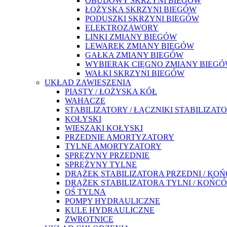
OBUDOWY SKRZYNI BIEGÓW
ŁOŻYSKA SKRZYNI BIEGÓW
PODUSZKI SKRZYNI BIEGÓW
ELEKTROZAWORY
LINKI ZMIANY BIEGÓW
LEWAREK ZMIANY BIEGÓW
GAŁKA ZMIANY BIEGÓW
WYBIERAK CIĘGNO ZMIANY BIEG
WAŁKI SKRZYNI BIEGÓW
UKŁAD ZAWIESZENIA
PIASTY / ŁOŻYSKA KÓŁ
WAHACZE
STABILIZATORY / ŁĄCZNIKI STABILIZAT
KOŁYSKI
WIESZAKI KOŁYSKI
PRZEDNIE AMORTYZATORY
TYLNE AMORTYZATORY
SPRĘZYNY PRZEDNIE
SPRĘŻYNY TYLNE
DRĄŻEK STABILIZATORA PRZEDNI / KO
DRĄŻEK STABILIZATORA TYLNI / KOŃC
OŚ TYLNA
POMPY HYDRAULICZNE
KULE HYDRAULICZNE
ZWROTNICE