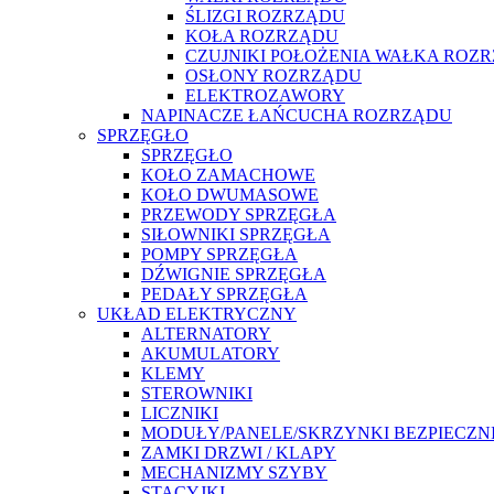
ŚLIZGI ROZRZĄDU
KOŁA ROZRZĄDU
CZUJNIKI POŁOŻENIA WAŁKA ROZ
OSŁONY ROZRZĄDU
ELEKTROZAWORY
NAPINACZE ŁAŃCUCHA ROZRZĄDU
SPRZĘGŁO
SPRZĘGŁO
KOŁO ZAMACHOWE
KOŁO DWUMASOWE
PRZEWODY SPRZĘGŁA
SIŁOWNIKI SPRZĘGŁA
POMPY SPRZĘGŁA
DŹWIGNIE SPRZĘGŁA
PEDAŁY SPRZĘGŁA
UKŁAD ELEKTRYCZNY
ALTERNATORY
AKUMULATORY
KLEMY
STEROWNIKI
LICZNIKI
MODUŁY/PANELE/SKRZYNKI BEZPIECZ
ZAMKI DRZWI / KLAPY
MECHANIZMY SZYBY
STACYJKI