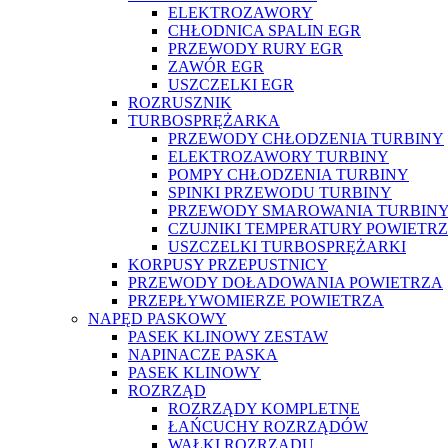
ELEKTROZAWORY
CHŁODNICA SPALIN EGR
PRZEWODY RURY EGR
ZAWÓR EGR
USZCZELKI EGR
ROZRUSZNIK
TURBOSPRĘŻARKA
PRZEWODY CHŁODZENIA TURBINY
ELEKTROZAWORY TURBINY
POMPY CHŁODZENIA TURBINY
SPINKI PRZEWODU TURBINY
PRZEWODY SMAROWANIA TURBIN
CZUJNIKI TEMPERATURY POWIETR
USZCZELKI TURBOSPRĘŻARKI
KORPUSY PRZEPUSTNICY
PRZEWODY DOŁADOWANIA POWIETRZA
PRZEPŁYWOMIERZE POWIETRZA
NAPĘD PASKOWY
PASEK KLINOWY ZESTAW
NAPINACZE PASKA
PASEK KLINOWY
ROZRZĄD
ROZRZĄDY KOMPLETNE
ŁAŃCUCHY ROZRZĄDÓW
WAŁKI ROZRZĄDU