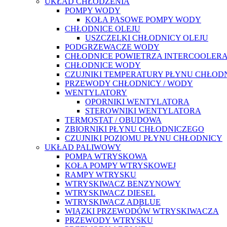
UKŁAD CHŁODZENIA
POMPY WODY
KOŁA PASOWE POMPY WODY
CHŁODNICE OLEJU
USZCZELKI CHŁODNICY OLEJU
PODGRZEWACZE WODY
CHŁODNICE POWIETRZA INTERCOOLER
CHŁODNICE WODY
CZUJNIKI TEMPERATURY PŁYNU CHŁOD
PRZEWODY CHŁODNICY / WODY
WENTYLATORY
OPORNIKI WENTYLATORA
STEROWNIKI WENTYLATORA
TERMOSTAT / OBUDOWA
ZBIORNIKI PŁYNU CHŁODNICZEGO
CZUJNIKI POZIOMU PŁYNU CHŁODNICY
UKŁAD PALIWOWY
POMPA WTRYSKOWA
KOŁA POMPY WTRYSKOWEJ
RAMPY WTRYSKU
WTRYSKIWACZ BENZYNOWY
WTRYSKIWACZ DIESEL
WTRYSKIWACZ ADBLUE
WIĄZKI PRZEWODÓW WTRYSKIWACZA
PRZEWODY WTRYSKU