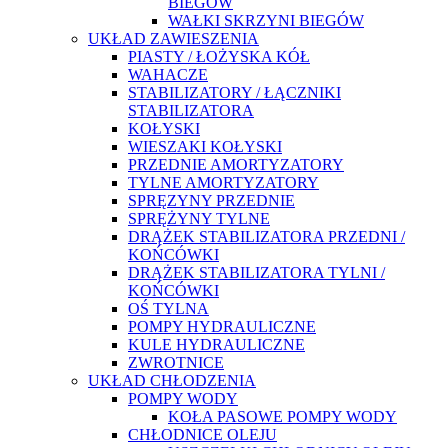
BIEGÓW
WAŁKI SKRZYNI BIEGÓW
UKŁAD ZAWIESZENIA
PIASTY / ŁOŻYSKA KÓŁ
WAHACZE
STABILIZATORY / ŁĄCZNIKI
STABILIZATORA
KOŁYSKI
WIESZAKI KOŁYSKI
PRZEDNIE AMORTYZATORY
TYLNE AMORTYZATORY
SPRĘZYNY PRZEDNIE
SPRĘŻYNY TYLNE
DRĄŻEK STABILIZATORA PRZEDNI /
KOŃCÓWKI
DRĄŻEK STABILIZATORA TYLNI /
KOŃCÓWKI
OŚ TYLNA
POMPY HYDRAULICZNE
KULE HYDRAULICZNE
ZWROTNICE
UKŁAD CHŁODZENIA
POMPY WODY
KOŁA PASOWE POMPY WODY
CHŁODNICE OLEJU