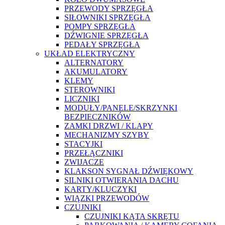
PRZEWODY SPRZĘGŁA
SIŁOWNIKI SPRZĘGŁA
POMPY SPRZĘGŁA
DŹWIGNIE SPRZĘGŁA
PEDAŁY SPRZĘGŁA
UKŁAD ELEKTRYCZNY
ALTERNATORY
AKUMULATORY
KLEMY
STEROWNIKI
LICZNIKI
MODUŁY/PANELE/SKRZYNKI
BEZPIECZNIKÓW
ZAMKI DRZWI / KLAPY
MECHANIZMY SZYBY
STACYJKI
PRZEŁĄCZNIKI
ZWIJACZE
KLAKSON SYGNAŁ DŹWIĘKOWY
SILNIKI OTWIERANIA DACHU
KARTY/KLUCZYKI
WIĄZKI PRZEWODÓW
CZUJNIKI
CZUJNIKI KĄTA SKRĘTU