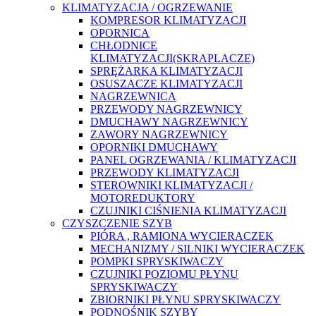
KLIMATYZACJA / OGRZEWANIE
KOMPRESOR KLIMATYZACJI
OPORNICA
CHŁODNICE
KLIMATYZACJI(SKRAPLACZE)
SPRĘŻARKA KLIMATYZACJI
OSUSZACZE KLIMATYZACJI
NAGRZEWNICA
PRZEWODY NAGRZEWNICY
DMUCHAWY NAGRZEWNICY
ZAWORY NAGRZEWNICY
OPORNIKI DMUCHAWY
PANEL OGRZEWANIA / KLIMATYZACJI
PRZEWODY KLIMATYZACJI
STEROWNIKI KLIMATYZACJI /
MOTOREDUKTORY
CZUJNIKI CIŚNIENIA KLIMATYZACJI
CZYSZCZENIE SZYB
PIÓRA , RAMIONA WYCIERACZEK
MECHANIZMY / SILNIKI WYCIERACZEK
POMPKI SPRYSKIWACZY
CZUJNIKI POZIOMU PŁYNU
SPRYSKIWACZY
ZBIORNIKI PŁYNU SPRYSKIWACZY
PODNOŚNIK SZYBY