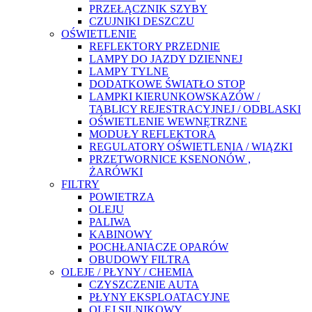
PRZEŁĄCZNIK SZYBY
CZUJNIKI DESZCZU
OŚWIETLENIE
REFLEKTORY PRZEDNIE
LAMPY DO JAZDY DZIENNEJ
LAMPY TYLNE
DODATKOWE ŚWIATŁO STOP
LAMPKI KIERUNKOWSKAZÓW /
TABLICY REJESTRACYJNEJ / ODBLASKI
OŚWIETLENIE WEWNĘTRZNE
MODUŁY REFLEKTORA
REGULATORY OŚWIETLENIA / WIĄZKI
PRZETWORNICE KSENONÓW ,
ŻARÓWKI
FILTRY
POWIETRZA
OLEJU
PALIWA
KABINOWY
POCHŁANIACZE OPARÓW
OBUDOWY FILTRA
OLEJE / PŁYNY / CHEMIA
CZYSZCZENIE AUTA
PŁYNY EKSPLOATACYJNE
OLEJ SILNIKOWY