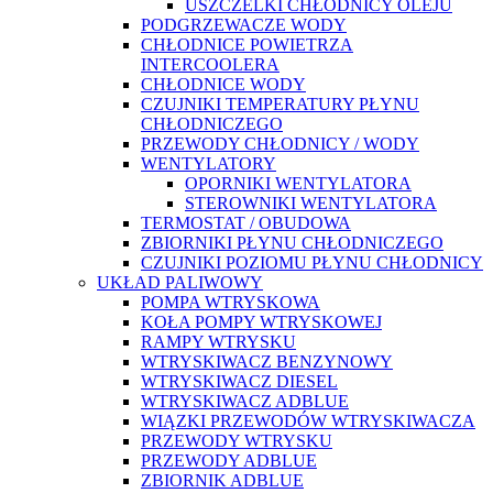
USZCZELKI CHŁODNICY OLEJU
PODGRZEWACZE WODY
CHŁODNICE POWIETRZA
INTERCOOLERA
CHŁODNICE WODY
CZUJNIKI TEMPERATURY PŁYNU
CHŁODNICZEGO
PRZEWODY CHŁODNICY / WODY
WENTYLATORY
OPORNIKI WENTYLATORA
STEROWNIKI WENTYLATORA
TERMOSTAT / OBUDOWA
ZBIORNIKI PŁYNU CHŁODNICZEGO
CZUJNIKI POZIOMU PŁYNU CHŁODNICY
UKŁAD PALIWOWY
POMPA WTRYSKOWA
KOŁA POMPY WTRYSKOWEJ
RAMPY WTRYSKU
WTRYSKIWACZ BENZYNOWY
WTRYSKIWACZ DIESEL
WTRYSKIWACZ ADBLUE
WIĄZKI PRZEWODÓW WTRYSKIWACZA
PRZEWODY WTRYSKU
PRZEWODY ADBLUE
ZBIORNIK ADBLUE