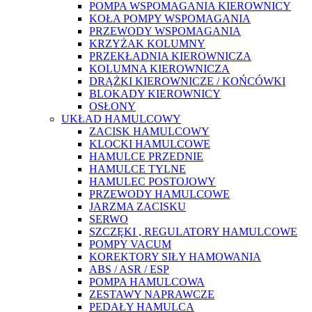
POMPA WSPOMAGANIA KIEROWNICY
KOŁA POMPY WSPOMAGANIA
PRZEWODY WSPOMAGANIA
KRZYŻAK KOLUMNY
PRZEKŁADNIA KIEROWNICZA
KOLUMNA KIEROWNICZA
DRĄŻKI KIEROWNICZE / KOŃCÓWKI
BLOKADY KIEROWNICY
OSŁONY
UKŁAD HAMULCOWY
ZACISK HAMULCOWY
KLOCKI HAMULCOWE
HAMULCE PRZEDNIE
HAMULCE TYLNE
HAMULEC POSTOJOWY
PRZEWODY HAMULCOWE
JARZMA ZACISKU
SERWO
SZCZĘKI , REGULATORY HAMULCOWE
POMPY VACUM
KOREKTORY SIŁY HAMOWANIA
ABS / ASR / ESP
POMPA HAMULCOWA
ZESTAWY NAPRAWCZE
PEDAŁY HAMULCA