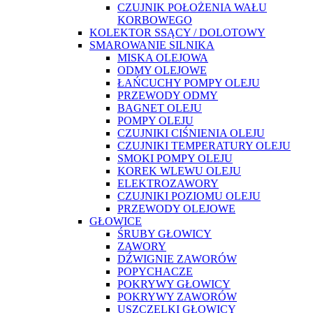
CZUJNIK POŁOŻENIA WAŁU
KORBOWEGO
KOLEKTOR SSĄCY / DOLOTOWY
SMAROWANIE SILNIKA
MISKA OLEJOWA
ODMY OLEJOWE
ŁAŃCUCHY POMPY OLEJU
PRZEWODY ODMY
BAGNET OLEJU
POMPY OLEJU
CZUJNIKI CIŚNIENIA OLEJU
CZUJNIKI TEMPERATURY OLEJU
SMOKI POMPY OLEJU
KOREK WLEWU OLEJU
ELEKTROZAWORY
CZUJNIKI POZIOMU OLEJU
PRZEWODY OLEJOWE
GŁOWICE
ŚRUBY GŁOWICY
ZAWORY
DŹWIGNIE ZAWORÓW
POPYCHACZE
POKRYWY GŁOWICY
POKRYWY ZAWORÓW
USZCZELKI GŁOWICY