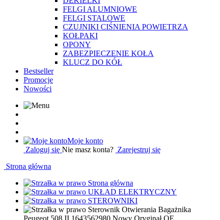
DEKIELKI
FELGI ALUMNIOWE
FELGI STALOWE
CZUJNIKI CIŚNIENIA POWIETRZA
KOŁPAKI
OPONY
ZABEZPIECZENIE KOŁA
KLUCZ DO KÓŁ
Bestseller
Promocje
Nowości
Moje konto
Zaloguj się
Nie masz konta?
Zarejestruj się
Strona główna
Strona główna
UKŁAD ELEKTRYCZNY
STEROWNIKI
Sterownik Otwierania Bagażnika
Peugeot 508 II 1643562980 Nowy Oryginał OE