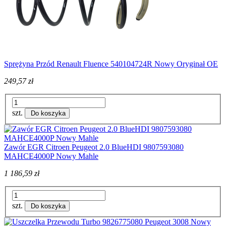
Sprężyna Przód Renault Fluence 540104724R Nowy Oryginał OE
249,57 zł
szt.
Do koszyka
Zawór EGR Citroen Peugeot 2.0 BlueHDI 9807593080
MAHCE4000P Nowy Mahle
1 186,59 zł
szt.
Do koszyka