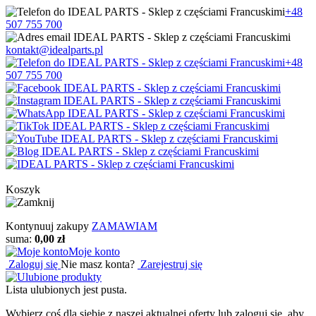
+48
507 755 700
kontakt@idealparts.pl
+48
507 755 700
Koszyk
Kontynuuj zakupy
ZAMAWIAM
suma:
0,00 zł
Moje konto
Zaloguj się
Nie masz konta?
Zarejestruj się
Lista ulubionych jest pusta.
Wybierz coś dla siebie z naszej aktualnej oferty lub zaloguj się, aby