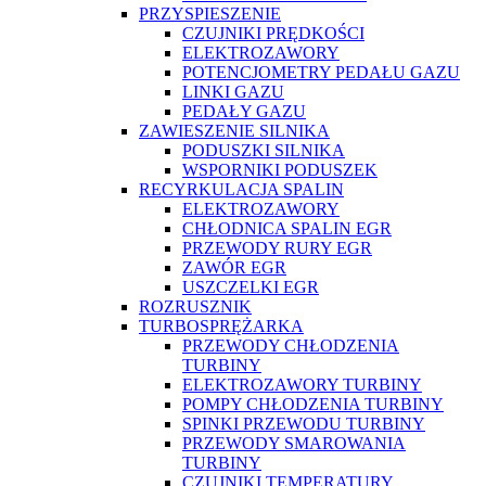
PRZYSPIESZENIE
CZUJNIKI PRĘDKOŚCI
ELEKTROZAWORY
POTENCJOMETRY PEDAŁU GAZU
LINKI GAZU
PEDAŁY GAZU
ZAWIESZENIE SILNIKA
PODUSZKI SILNIKA
WSPORNIKI PODUSZEK
RECYRKULACJA SPALIN
ELEKTROZAWORY
CHŁODNICA SPALIN EGR
PRZEWODY RURY EGR
ZAWÓR EGR
USZCZELKI EGR
ROZRUSZNIK
TURBOSPRĘŻARKA
PRZEWODY CHŁODZENIA
TURBINY
ELEKTROZAWORY TURBINY
POMPY CHŁODZENIA TURBINY
SPINKI PRZEWODU TURBINY
PRZEWODY SMAROWANIA
TURBINY
CZUJNIKI TEMPERATURY