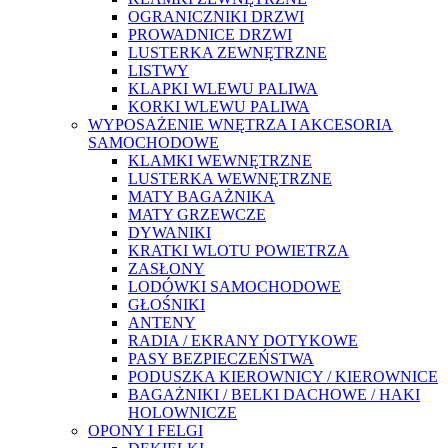
OGRANICZNIKI DRZWI
PROWADNICE DRZWI
LUSTERKA ZEWNĘTRZNE
LISTWY
KLAPKI WLEWU PALIWA
KORKI WLEWU PALIWA
WYPOSAŻENIE WNĘTRZA I AKCESORIA
SAMOCHODOWE
KLAMKI WEWNĘTRZNE
LUSTERKA WEWNĘTRZNE
MATY BAGAŻNIKA
MATY GRZEWCZE
DYWANIKI
KRATKI WLOTU POWIETRZA
ZASŁONY
LODÓWKI SAMOCHODOWE
GŁOŚNIKI
ANTENY
RADIA / EKRANY DOTYKOWE
PASY BEZPIECZEŃSTWA
PODUSZKA KIEROWNICY / KIEROWNICE
BAGAŻNIKI / BELKI DACHOWE / HAKI
HOLOWNICZE
OPONY I FELGI