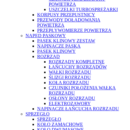
POWIETRZA
USZCZELKI TURBOSPRĘŻARKI
KORPUSY PRZEPUSTNICY
PRZEWODY DOŁADOWANIA
POWIETRZA
PRZEPŁYWOMIERZE POWIETRZA
NAPĘD PASKOWY
PASEK KLINOWY ZESTAW
NAPINACZE PASKA
PASEK KLINOWY
ROZRZĄD
ROZRZĄDY KOMPLETNE
ŁAŃCUCHY ROZRZĄDÓW
WAŁKI ROZRZĄDU
ŚLIZGI ROZRZĄDU
KOŁA ROZRZĄDU
CZUJNIKI POŁOŻENIA WAŁKA
ROZRZĄDU
OSŁONY ROZRZĄDU
ELEKTROZAWORY
NAPINACZE ŁAŃCUCHA ROZRZĄDU
SPRZĘGŁO
SPRZĘGŁO
KOŁO ZAMACHOWE
KOŁO DWUMASOWE