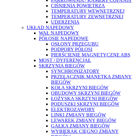
PARKOWANIA / KAMERY COFANIA
CIŚNIENIA POWIETRZA
TEMPERATURY WEWNĘTRZNEJ
TEMPERATURY ZEWNĘTRZNEJ
UDERZENIA
UKŁAD NAPĘDOWY
WAŁ NAPĘDOWY
PÓŁOSIE NAPĘDOWE
OSŁONY PRZEGUBU
PODPORY PÓŁOSI
PIERŚCIENIE MAGNETYCZNE ABS
MOST / DYFERENCJAŁ
SKRZYNIA BIEGÓW
SYNCHRONIZATORY
PRZEŁĄCZNIK MANETKA ZMIANY
BIEGÓW
KOŁA SKRZYNI BIEGÓW
OBUDOWY SKRZYNI BIEGÓW
ŁOŻYSKA SKRZYNI BIEGÓW
PODUSZKI SKRZYNI BIEGÓW
ELEKTROZAWORY
LINKI ZMIANY BIEGÓW
LEWAREK ZMIANY BIEGÓW
GAŁKA ZMIANY BIEGÓW
WYBIERAK CIĘGNO ZMIANY