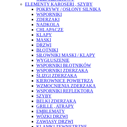
ELEMENTY KAROSERI , SZYBY
POKRYWY / OSŁONY SILNIKA
WSPORNIKI
ZDERZAKI
NADKOLA
CHLAPACZE
KLAPY
MASKI
DRZWI
BŁOTNIKI
SIŁOWNIKI MASKI / KLAPY
WYGŁUSZENIE
WSPORNIKI BŁOTNIKÓW
WSPORNIKI ZDERZAKA
ŚLIZGI ZDERZAKA
KIEROWNICE POWIETRZA
WZMOCNIENIA ZDERZAKA
WSPORNIKI REFLEKTORA
SZYBY
BELKI ZDERZAKA
GRILLE , ATRAPY
EMBLEMATY
WÓZKI DRZWI
ZAWIASY DRZWI
KLAMKI ZEWNĘTRZNE