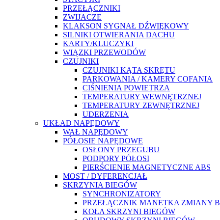
PRZEŁĄCZNIKI
ZWIJACZE
KLAKSON SYGNAŁ DŹWIĘKOWY
SILNIKI OTWIERANIA DACHU
KARTY/KLUCZYKI
WIĄZKI PRZEWODÓW
CZUJNIKI
CZUJNIKI KĄTA SKRĘTU
PARKOWANIA / KAMERY COFANIA
CIŚNIENIA POWIETRZA
TEMPERATURY WEWNĘTRZNEJ
TEMPERATURY ZEWNĘTRZNEJ
UDERZENIA
UKŁAD NAPĘDOWY
WAŁ NAPĘDOWY
PÓŁOSIE NAPĘDOWE
OSŁONY PRZEGUBU
PODPORY PÓŁOSI
PIERŚCIENIE MAGNETYCZNE ABS
MOST / DYFERENCJAŁ
SKRZYNIA BIEGÓW
SYNCHRONIZATORY
PRZEŁĄCZNIK MANETKA ZMIANY 
KOŁA SKRZYNI BIEGÓW