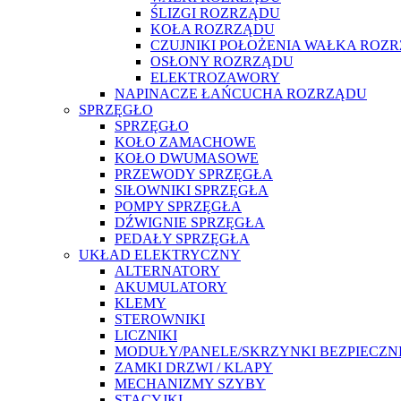
ŚLIZGI ROZRZĄDU
KOŁA ROZRZĄDU
CZUJNIKI POŁOŻENIA WAŁKA ROZ
OSŁONY ROZRZĄDU
ELEKTROZAWORY
NAPINACZE ŁAŃCUCHA ROZRZĄDU
SPRZĘGŁO
SPRZĘGŁO
KOŁO ZAMACHOWE
KOŁO DWUMASOWE
PRZEWODY SPRZĘGŁA
SIŁOWNIKI SPRZĘGŁA
POMPY SPRZĘGŁA
DŹWIGNIE SPRZĘGŁA
PEDAŁY SPRZĘGŁA
UKŁAD ELEKTRYCZNY
ALTERNATORY
AKUMULATORY
KLEMY
STEROWNIKI
LICZNIKI
MODUŁY/PANELE/SKRZYNKI BEZPIECZ
ZAMKI DRZWI / KLAPY
MECHANIZMY SZYBY
STACYJKI