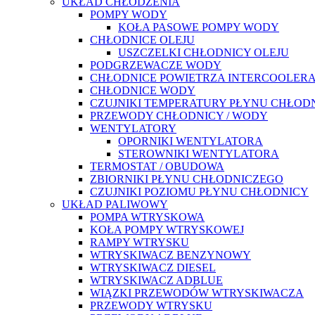
UKŁAD CHŁODZENIA
POMPY WODY
KOŁA PASOWE POMPY WODY
CHŁODNICE OLEJU
USZCZELKI CHŁODNICY OLEJU
PODGRZEWACZE WODY
CHŁODNICE POWIETRZA INTERCOOLER
CHŁODNICE WODY
CZUJNIKI TEMPERATURY PŁYNU CHŁOD
PRZEWODY CHŁODNICY / WODY
WENTYLATORY
OPORNIKI WENTYLATORA
STEROWNIKI WENTYLATORA
TERMOSTAT / OBUDOWA
ZBIORNIKI PŁYNU CHŁODNICZEGO
CZUJNIKI POZIOMU PŁYNU CHŁODNICY
UKŁAD PALIWOWY
POMPA WTRYSKOWA
KOŁA POMPY WTRYSKOWEJ
RAMPY WTRYSKU
WTRYSKIWACZ BENZYNOWY
WTRYSKIWACZ DIESEL
WTRYSKIWACZ ADBLUE
WIĄZKI PRZEWODÓW WTRYSKIWACZA
PRZEWODY WTRYSKU