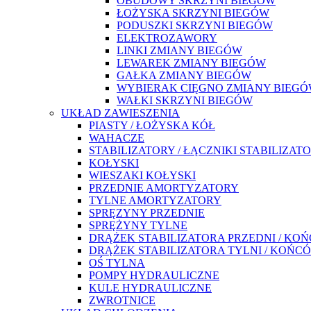
OBUDOWY SKRZYNI BIEGÓW
ŁOŻYSKA SKRZYNI BIEGÓW
PODUSZKI SKRZYNI BIEGÓW
ELEKTROZAWORY
LINKI ZMIANY BIEGÓW
LEWAREK ZMIANY BIEGÓW
GAŁKA ZMIANY BIEGÓW
WYBIERAK CIĘGNO ZMIANY BIEG
WAŁKI SKRZYNI BIEGÓW
UKŁAD ZAWIESZENIA
PIASTY / ŁOŻYSKA KÓŁ
WAHACZE
STABILIZATORY / ŁĄCZNIKI STABILIZAT
KOŁYSKI
WIESZAKI KOŁYSKI
PRZEDNIE AMORTYZATORY
TYLNE AMORTYZATORY
SPRĘZYNY PRZEDNIE
SPRĘŻYNY TYLNE
DRĄŻEK STABILIZATORA PRZEDNI / KO
DRĄŻEK STABILIZATORA TYLNI / KOŃC
OŚ TYLNA
POMPY HYDRAULICZNE
KULE HYDRAULICZNE
ZWROTNICE