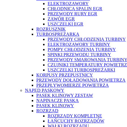
ELEKTROZAWORY
CHŁODNICA SPALIN EGR
PRZEWODY RURY EGR
ZAWÓR EGR
USZCZELKI EGR
ROZRUSZNIK
TURBOSPRĘŻARKA
PRZEWODY CHŁODZENIA TURBINY
ELEKTROZAWORY TURBINY
POMPY CHŁODZENIA TURBINY
SPINKI PRZEWODU TURBINY
PRZEWODY SMAROWANIA TURBIN
CZUJNIKI TEMPERATURY POWIETR
USZCZELKI TURBOSPRĘŻARKI
KORPUSY PRZEPUSTNICY
PRZEWODY DOŁADOWANIA POWIETRZA
PRZEPŁYWOMIERZE POWIETRZA
NAPĘD PASKOWY
PASEK KLINOWY ZESTAW
NAPINACZE PASKA
PASEK KLINOWY
ROZRZĄD
ROZRZĄDY KOMPLETNE
ŁAŃCUCHY ROZRZĄDÓW
WAŁKI ROZRZĄDU