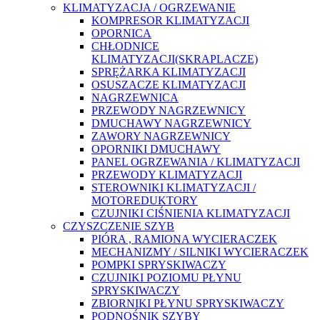
KLIMATYZACJA / OGRZEWANIE
KOMPRESOR KLIMATYZACJI
OPORNICA
CHŁODNICE
KLIMATYZACJI(SKRAPLACZE)
SPRĘŻARKA KLIMATYZACJI
OSUSZACZE KLIMATYZACJI
NAGRZEWNICA
PRZEWODY NAGRZEWNICY
DMUCHAWY NAGRZEWNICY
ZAWORY NAGRZEWNICY
OPORNIKI DMUCHAWY
PANEL OGRZEWANIA / KLIMATYZACJI
PRZEWODY KLIMATYZACJI
STEROWNIKI KLIMATYZACJI /
MOTOREDUKTORY
CZUJNIKI CIŚNIENIA KLIMATYZACJI
CZYSZCZENIE SZYB
PIÓRA , RAMIONA WYCIERACZEK
MECHANIZMY / SILNIKI WYCIERACZEK
POMPKI SPRYSKIWACZY
CZUJNIKI POZIOMU PŁYNU
SPRYSKIWACZY
ZBIORNIKI PŁYNU SPRYSKIWACZY
PODNOŚNIK SZYBY