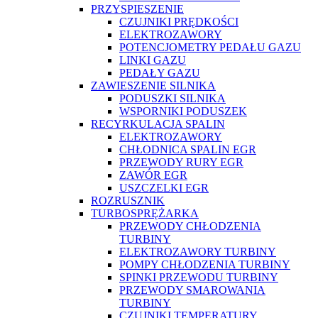
PRZYSPIESZENIE
CZUJNIKI PRĘDKOŚCI
ELEKTROZAWORY
POTENCJOMETRY PEDAŁU GAZU
LINKI GAZU
PEDAŁY GAZU
ZAWIESZENIE SILNIKA
PODUSZKI SILNIKA
WSPORNIKI PODUSZEK
RECYRKULACJA SPALIN
ELEKTROZAWORY
CHŁODNICA SPALIN EGR
PRZEWODY RURY EGR
ZAWÓR EGR
USZCZELKI EGR
ROZRUSZNIK
TURBOSPRĘŻARKA
PRZEWODY CHŁODZENIA
TURBINY
ELEKTROZAWORY TURBINY
POMPY CHŁODZENIA TURBINY
SPINKI PRZEWODU TURBINY
PRZEWODY SMAROWANIA
TURBINY
CZUJNIKI TEMPERATURY