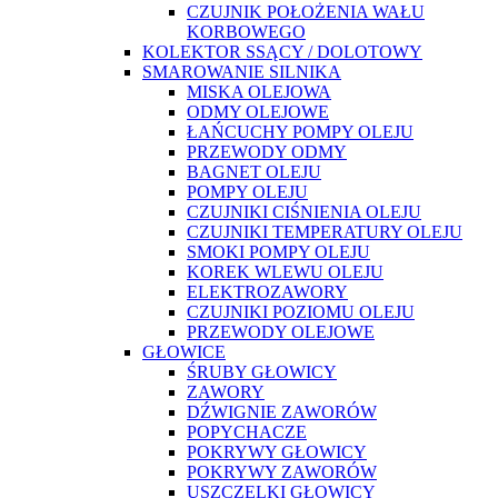
CZUJNIK POŁOŻENIA WAŁU
KORBOWEGO
KOLEKTOR SSĄCY / DOLOTOWY
SMAROWANIE SILNIKA
MISKA OLEJOWA
ODMY OLEJOWE
ŁAŃCUCHY POMPY OLEJU
PRZEWODY ODMY
BAGNET OLEJU
POMPY OLEJU
CZUJNIKI CIŚNIENIA OLEJU
CZUJNIKI TEMPERATURY OLEJU
SMOKI POMPY OLEJU
KOREK WLEWU OLEJU
ELEKTROZAWORY
CZUJNIKI POZIOMU OLEJU
PRZEWODY OLEJOWE
GŁOWICE
ŚRUBY GŁOWICY
ZAWORY
DŹWIGNIE ZAWORÓW
POPYCHACZE
POKRYWY GŁOWICY
POKRYWY ZAWORÓW
USZCZELKI GŁOWICY