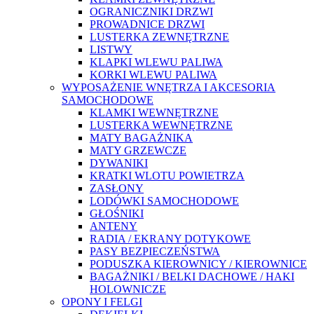
OGRANICZNIKI DRZWI
PROWADNICE DRZWI
LUSTERKA ZEWNĘTRZNE
LISTWY
KLAPKI WLEWU PALIWA
KORKI WLEWU PALIWA
WYPOSAŻENIE WNĘTRZA I AKCESORIA
SAMOCHODOWE
KLAMKI WEWNĘTRZNE
LUSTERKA WEWNĘTRZNE
MATY BAGAŻNIKA
MATY GRZEWCZE
DYWANIKI
KRATKI WLOTU POWIETRZA
ZASŁONY
LODÓWKI SAMOCHODOWE
GŁOŚNIKI
ANTENY
RADIA / EKRANY DOTYKOWE
PASY BEZPIECZEŃSTWA
PODUSZKA KIEROWNICY / KIEROWNICE
BAGAŻNIKI / BELKI DACHOWE / HAKI
HOLOWNICZE
OPONY I FELGI