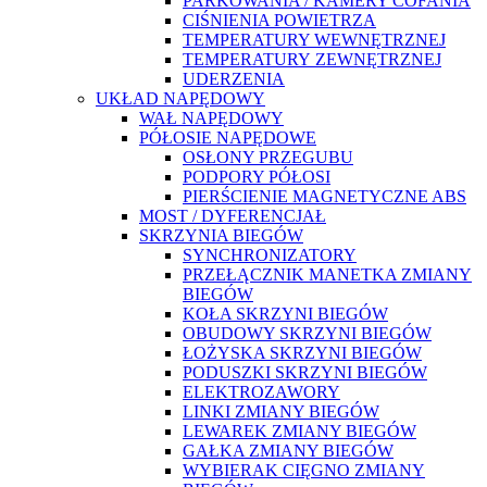
PARKOWANIA / KAMERY COFANIA
CIŚNIENIA POWIETRZA
TEMPERATURY WEWNĘTRZNEJ
TEMPERATURY ZEWNĘTRZNEJ
UDERZENIA
UKŁAD NAPĘDOWY
WAŁ NAPĘDOWY
PÓŁOSIE NAPĘDOWE
OSŁONY PRZEGUBU
PODPORY PÓŁOSI
PIERŚCIENIE MAGNETYCZNE ABS
MOST / DYFERENCJAŁ
SKRZYNIA BIEGÓW
SYNCHRONIZATORY
PRZEŁĄCZNIK MANETKA ZMIANY
BIEGÓW
KOŁA SKRZYNI BIEGÓW
OBUDOWY SKRZYNI BIEGÓW
ŁOŻYSKA SKRZYNI BIEGÓW
PODUSZKI SKRZYNI BIEGÓW
ELEKTROZAWORY
LINKI ZMIANY BIEGÓW
LEWAREK ZMIANY BIEGÓW
GAŁKA ZMIANY BIEGÓW
WYBIERAK CIĘGNO ZMIANY