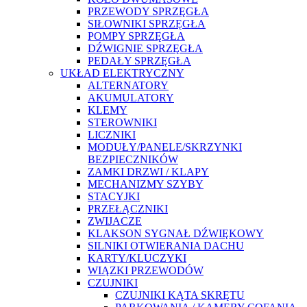
PRZEWODY SPRZĘGŁA
SIŁOWNIKI SPRZĘGŁA
POMPY SPRZĘGŁA
DŹWIGNIE SPRZĘGŁA
PEDAŁY SPRZĘGŁA
UKŁAD ELEKTRYCZNY
ALTERNATORY
AKUMULATORY
KLEMY
STEROWNIKI
LICZNIKI
MODUŁY/PANELE/SKRZYNKI
BEZPIECZNIKÓW
ZAMKI DRZWI / KLAPY
MECHANIZMY SZYBY
STACYJKI
PRZEŁĄCZNIKI
ZWIJACZE
KLAKSON SYGNAŁ DŹWIĘKOWY
SILNIKI OTWIERANIA DACHU
KARTY/KLUCZYKI
WIĄZKI PRZEWODÓW
CZUJNIKI
CZUJNIKI KĄTA SKRĘTU