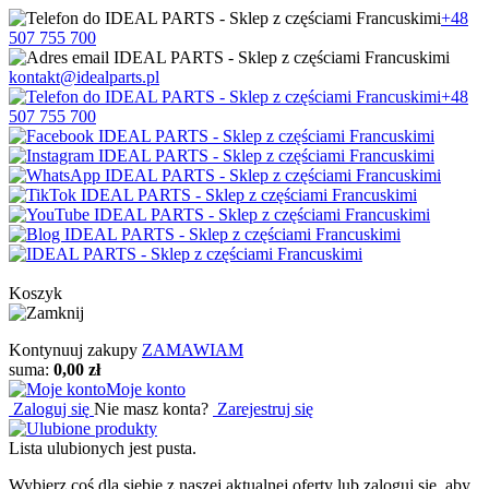
+48
507 755 700
kontakt@idealparts.pl
+48
507 755 700
Koszyk
Kontynuuj zakupy
ZAMAWIAM
suma:
0,00 zł
Moje konto
Zaloguj się
Nie masz konta?
Zarejestruj się
Lista ulubionych jest pusta.
Wybierz coś dla siebie z naszej aktualnej oferty lub zaloguj się, aby