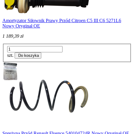
Amortyzator Siłownik Prawy Przód Citroen C5 III C6 5271L6
Nowy Oryginał OE
1 189,39 zł
szt.
Do koszyka
Sprężyna Przód Renault Fluence 540104724R Nowy Oryginał OE