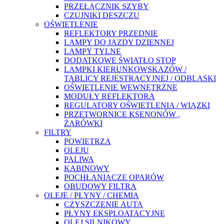
PRZEŁĄCZNIK SZYBY
CZUJNIKI DESZCZU
OŚWIETLENIE
REFLEKTORY PRZEDNIE
LAMPY DO JAZDY DZIENNEJ
LAMPY TYLNE
DODATKOWE ŚWIATŁO STOP
LAMPKI KIERUNKOWSKAZÓW /
TABLICY REJESTRACYJNEJ / ODBLASKI
OŚWIETLENIE WEWNĘTRZNE
MODUŁY REFLEKTORA
REGULATORY OŚWIETLENIA / WIĄZKI
PRZETWORNICE KSENONÓW ,
ŻARÓWKI
FILTRY
POWIETRZA
OLEJU
PALIWA
KABINOWY
POCHŁANIACZE OPARÓW
OBUDOWY FILTRA
OLEJE / PŁYNY / CHEMIA
CZYSZCZENIE AUTA
PŁYNY EKSPLOATACYJNE
OLEJ SILNIKOWY