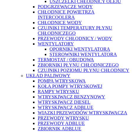
USZCZELKI CHŁODNICY OLEJU
PODGRZEWACZE WODY
CHŁODNICE POWIETRZA
INTERCOOLERA
CHŁODNICE WODY
CZUJNIKI TEMPERATURY PŁYNU
CHŁODNICZEGO
PRZEWODY CHŁODNICY / WODY
WENTYLATORY
OPORNIKI WENTYLATORA
STEROWNIKI WENTYLATORA
TERMOSTAT / OBUDOWA
ZBIORNIKI PŁYNU CHŁODNICZEGO
CZUJNIKI POZIOMU PŁYNU CHŁODNICY
UKŁAD PALIWOWY
POMPA WTRYSKOWA
KOŁA POMPY WTRYSKOWEJ
RAMPY WTRYSKU
WTRYSKIWACZ BENZYNOWY
WTRYSKIWACZ DIESEL
WTRYSKIWACZ ADBLUE
WIĄZKI PRZEWODÓW WTRYSKIWACZA
PRZEWODY WTRYSKU
PRZEWODY ADBLUE
ZBIORNIK ADBLUE