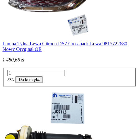
Lampa Tylna Lewa Citroen DS7 Crossback Lewa 9815722680
Nowy Oryginał OE
1 480,66 zł
szt.
Do koszyka