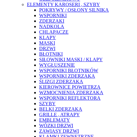
ELEMENTY KAROSERI , SZYBY
POKRYWY / OSŁONY SILNIKA
WSPORNIKI
ZDERZAKI
NADKOLA
CHLAPACZE
KLAPY
MASKI
DRZWI
BŁOTNIKI
SIŁOWNIKI MASKI / KLAPY
WYGŁUSZENIE
WSPORNIKI BŁOTNIKÓW
WSPORNIKI ZDERZAKA
ŚLIZGI ZDERZAKA
KIEROWNICE POWIETRZA
WZMOCNIENIA ZDERZAKA
WSPORNIKI REFLEKTORA
SZYBY
BELKI ZDERZAKA
GRILLE , ATRAPY
EMBLEMATY
WÓZKI DRZWI
ZAWIASY DRZWI
KLAMKI ZEWNĘTRZNE