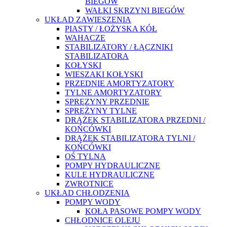
BIEGÓW
WAŁKI SKRZYNI BIEGÓW
UKŁAD ZAWIESZENIA
PIASTY / ŁOŻYSKA KÓŁ
WAHACZE
STABILIZATORY / ŁĄCZNIKI
STABILIZATORA
KOŁYSKI
WIESZAKI KOŁYSKI
PRZEDNIE AMORTYZATORY
TYLNE AMORTYZATORY
SPRĘZYNY PRZEDNIE
SPRĘŻYNY TYLNE
DRĄŻEK STABILIZATORA PRZEDNI /
KOŃCÓWKI
DRĄŻEK STABILIZATORA TYLNI /
KOŃCÓWKI
OŚ TYLNA
POMPY HYDRAULICZNE
KULE HYDRAULICZNE
ZWROTNICE
UKŁAD CHŁODZENIA
POMPY WODY
KOŁA PASOWE POMPY WODY
CHŁODNICE OLEJU