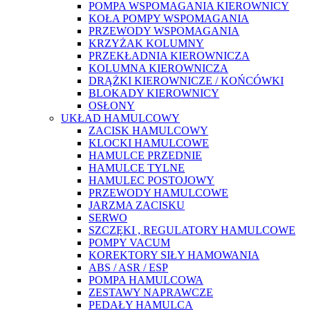
POMPA WSPOMAGANIA KIEROWNICY
KOŁA POMPY WSPOMAGANIA
PRZEWODY WSPOMAGANIA
KRZYŻAK KOLUMNY
PRZEKŁADNIA KIEROWNICZA
KOLUMNA KIEROWNICZA
DRĄŻKI KIEROWNICZE / KOŃCÓWKI
BLOKADY KIEROWNICY
OSŁONY
UKŁAD HAMULCOWY
ZACISK HAMULCOWY
KLOCKI HAMULCOWE
HAMULCE PRZEDNIE
HAMULCE TYLNE
HAMULEC POSTOJOWY
PRZEWODY HAMULCOWE
JARZMA ZACISKU
SERWO
SZCZĘKI , REGULATORY HAMULCOWE
POMPY VACUM
KOREKTORY SIŁY HAMOWANIA
ABS / ASR / ESP
POMPA HAMULCOWA
ZESTAWY NAPRAWCZE
PEDAŁY HAMULCA