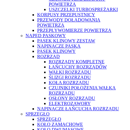
POWIETRZA
USZCZELKI TURBOSPRĘŻARKI
KORPUSY PRZEPUSTNICY
PRZEWODY DOŁADOWANIA
POWIETRZA
PRZEPŁYWOMIERZE POWIETRZA
NAPĘD PASKOWY
PASEK KLINOWY ZESTAW
NAPINACZE PASKA
PASEK KLINOWY
ROZRZĄD
ROZRZĄDY KOMPLETNE
ŁAŃCUCHY ROZRZĄDÓW
WAŁKI ROZRZĄDU
ŚLIZGI ROZRZĄDU
KOŁA ROZRZĄDU
CZUJNIKI POŁOŻENIA WAŁKA
ROZRZĄDU
OSŁONY ROZRZĄDU
ELEKTROZAWORY
NAPINACZE ŁAŃCUCHA ROZRZĄDU
SPRZĘGŁO
SPRZĘGŁO
KOŁO ZAMACHOWE
KOŁO DWUMASOWE