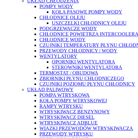
UKŁAD CHŁODZENIA
POMPY WODY
KOŁA PASOWE POMPY WODY
CHŁODNICE OLEJU
USZCZELKI CHŁODNICY OLEJU
PODGRZEWACZE WODY
CHŁODNICE POWIETRZA INTERCOOLER
CHŁODNICE WODY
CZUJNIKI TEMPERATURY PŁYNU CHŁOD
PRZEWODY CHŁODNICY / WODY
WENTYLATORY
OPORNIKI WENTYLATORA
STEROWNIKI WENTYLATORA
TERMOSTAT / OBUDOWA
ZBIORNIKI PŁYNU CHŁODNICZEGO
CZUJNIKI POZIOMU PŁYNU CHŁODNICY
UKŁAD PALIWOWY
POMPA WTRYSKOWA
KOŁA POMPY WTRYSKOWEJ
RAMPY WTRYSKU
WTRYSKIWACZ BENZYNOWY
WTRYSKIWACZ DIESEL
WTRYSKIWACZ ADBLUE
WIĄZKI PRZEWODÓW WTRYSKIWACZA
PRZEWODY WTRYSKU