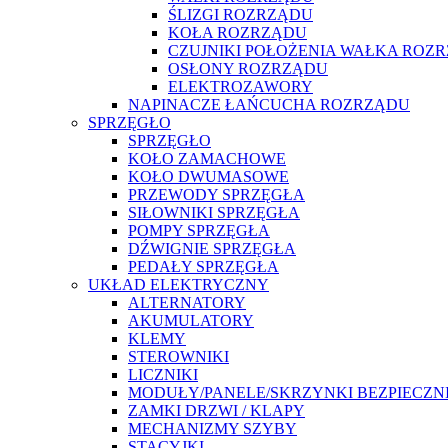
ŚLIZGI ROZRZĄDU
KOŁA ROZRZĄDU
CZUJNIKI POŁOŻENIA WAŁKA ROZ
OSŁONY ROZRZĄDU
ELEKTROZAWORY
NAPINACZE ŁAŃCUCHA ROZRZĄDU
SPRZĘGŁO
SPRZĘGŁO
KOŁO ZAMACHOWE
KOŁO DWUMASOWE
PRZEWODY SPRZĘGŁA
SIŁOWNIKI SPRZĘGŁA
POMPY SPRZĘGŁA
DŹWIGNIE SPRZĘGŁA
PEDAŁY SPRZĘGŁA
UKŁAD ELEKTRYCZNY
ALTERNATORY
AKUMULATORY
KLEMY
STEROWNIKI
LICZNIKI
MODUŁY/PANELE/SKRZYNKI BEZPIECZ
ZAMKI DRZWI / KLAPY
MECHANIZMY SZYBY
STACYJKI