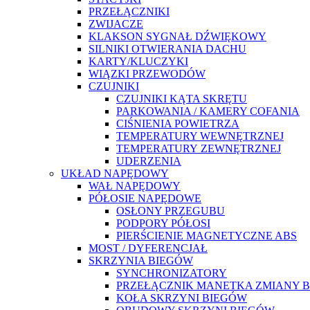
PRZEŁĄCZNIKI
ZWIJACZE
KLAKSON SYGNAŁ DŹWIĘKOWY
SILNIKI OTWIERANIA DACHU
KARTY/KLUCZYKI
WIĄZKI PRZEWODÓW
CZUJNIKI
CZUJNIKI KĄTA SKRĘTU
PARKOWANIA / KAMERY COFANIA
CIŚNIENIA POWIETRZA
TEMPERATURY WEWNĘTRZNEJ
TEMPERATURY ZEWNĘTRZNEJ
UDERZENIA
UKŁAD NAPĘDOWY
WAŁ NAPĘDOWY
PÓŁOSIE NAPĘDOWE
OSŁONY PRZEGUBU
PODPORY PÓŁOSI
PIERŚCIENIE MAGNETYCZNE ABS
MOST / DYFERENCJAŁ
SKRZYNIA BIEGÓW
SYNCHRONIZATORY
PRZEŁĄCZNIK MANETKA ZMIANY 
KOŁA SKRZYNI BIEGÓW