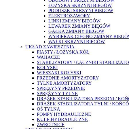
OBUDOWY SKRZYNI BIEGÓW
ŁOŻYSKA SKRZYNI BIEGÓW
PODUSZKI SKRZYNI BIEGÓW
ELEKTROZAWORY
LINKI ZMIANY BIEGÓW
LEWAREK ZMIANY BIEGÓW
GAŁKA ZMIANY BIEGÓW
WYBIERAK CIĘGNO ZMIANY BIEG
WAŁKI SKRZYNI BIEGÓW
UKŁAD ZAWIESZENIA
PIASTY / ŁOŻYSKA KÓŁ
WAHACZE
STABILIZATORY / ŁĄCZNIKI STABILIZAT
KOŁYSKI
WIESZAKI KOŁYSKI
PRZEDNIE AMORTYZATORY
TYLNE AMORTYZATORY
SPRĘZYNY PRZEDNIE
SPRĘŻYNY TYLNE
DRĄŻEK STABILIZATORA PRZEDNI / KO
DRĄŻEK STABILIZATORA TYLNI / KOŃC
OŚ TYLNA
POMPY HYDRAULICZNE
KULE HYDRAULICZNE
ZWROTNICE