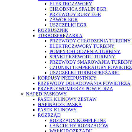
ELEKTROZAWORY
CHŁODNICA SPALIN EGR
PRZEWODY RURY EGR
ZAWÓR EGR
USZCZELKI EGR
ROZRUSZNIK
TURBOSPRĘŻARKA
PRZEWODY CHŁODZENIA TURBINY
ELEKTROZAWORY TURBINY
POMPY CHŁODZENIA TURBINY
SPINKI PRZEWODU TURBINY
PRZEWODY SMAROWANIA TURBIN
CZUJNIKI TEMPERATURY POWIETR
USZCZELKI TURBOSPRĘŻARKI
KORPUSY PRZEPUSTNICY
PRZEWODY DOŁADOWANIA POWIETRZA
PRZEPŁYWOMIERZE POWIETRZA
NAPĘD PASKOWY
PASEK KLINOWY ZESTAW
NAPINACZE PASKA
PASEK KLINOWY
ROZRZĄD
ROZRZĄDY KOMPLETNE
ŁAŃCUCHY ROZRZĄDÓW
WAŁKI ROZRZĄDU