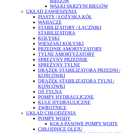
BIEGÓW
WAŁKI SKRZYNI BIEGÓW
UKŁAD ZAWIESZENIA
PIASTY / ŁOŻYSKA KÓŁ
WAHACZE
STABILIZATORY / ŁĄCZNIKI
STABILIZATORA
KOŁYSKI
WIESZAKI KOŁYSKI
PRZEDNIE AMORTYZATORY
TYLNE AMORTYZATORY
SPRĘZYNY PRZEDNIE
SPRĘŻYNY TYLNE
DRĄŻEK STABILIZATORA PRZEDNI /
KOŃCÓWKI
DRĄŻEK STABILIZATORA TYLNI /
KOŃCÓWKI
OŚ TYLNA
POMPY HYDRAULICZNE
KULE HYDRAULICZNE
ZWROTNICE
UKŁAD CHŁODZENIA
POMPY WODY
KOŁA PASOWE POMPY WODY
CHŁODNICE OLEJU