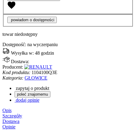
powiadom o dostępności
towar niedostępny
Dostępność:
na wyczerpaniu
Wysyłka w:
48 godzin
Dostawa:
Producent:
Kod produktu:
1104100Q3E
Kategoria:
GŁOWICE
zapytaj o produkt
poleć znajomemu
dodaj opinię
Opis
Szczegóły
Dostawa
Opinie