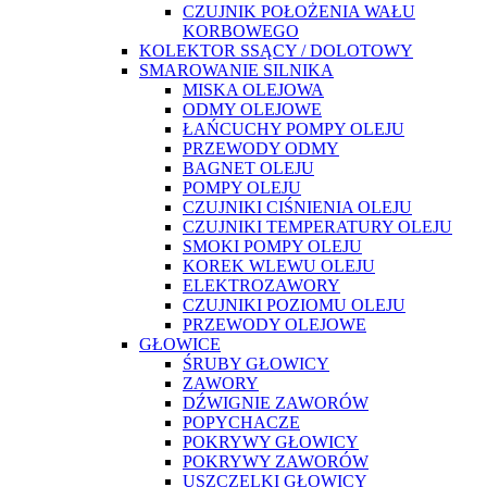
CZUJNIK POŁOŻENIA WAŁU
KORBOWEGO
KOLEKTOR SSĄCY / DOLOTOWY
SMAROWANIE SILNIKA
MISKA OLEJOWA
ODMY OLEJOWE
ŁAŃCUCHY POMPY OLEJU
PRZEWODY ODMY
BAGNET OLEJU
POMPY OLEJU
CZUJNIKI CIŚNIENIA OLEJU
CZUJNIKI TEMPERATURY OLEJU
SMOKI POMPY OLEJU
KOREK WLEWU OLEJU
ELEKTROZAWORY
CZUJNIKI POZIOMU OLEJU
PRZEWODY OLEJOWE
GŁOWICE
ŚRUBY GŁOWICY
ZAWORY
DŹWIGNIE ZAWORÓW
POPYCHACZE
POKRYWY GŁOWICY
POKRYWY ZAWORÓW
USZCZELKI GŁOWICY