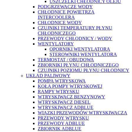
USZCZELKI CHŁODNICY OLEJU
PODGRZEWACZE WODY
CHŁODNICE POWIETRZA
INTERCOOLERA
CHŁODNICE WODY
CZUJNIKI TEMPERATURY PŁYNU
CHŁODNICZEGO
PRZEWODY CHŁODNICY / WODY
WENTYLATORY
OPORNIKI WENTYLATORA
STEROWNIKI WENTYLATORA
TERMOSTAT / OBUDOWA
ZBIORNIKI PŁYNU CHŁODNICZEGO
CZUJNIKI POZIOMU PŁYNU CHŁODNICY
UKŁAD PALIWOWY
POMPA WTRYSKOWA
KOŁA POMPY WTRYSKOWEJ
RAMPY WTRYSKU
WTRYSKIWACZ BENZYNOWY
WTRYSKIWACZ DIESEL
WTRYSKIWACZ ADBLUE
WIĄZKI PRZEWODÓW WTRYSKIWACZA
PRZEWODY WTRYSKU
PRZEWODY ADBLUE
ZBIORNIK ADBLUE