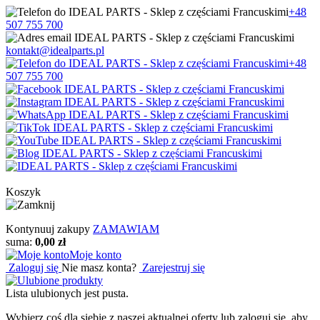
+48
507 755 700
kontakt@idealparts.pl
+48
507 755 700
Koszyk
Kontynuuj zakupy
ZAMAWIAM
suma:
0,00 zł
Moje konto
Zaloguj się
Nie masz konta?
Zarejestruj się
Lista ulubionych jest pusta.
Wybierz coś dla siebie z naszej aktualnej oferty lub zaloguj się, aby