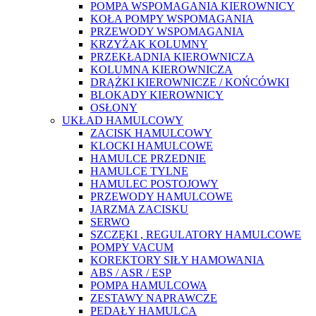
POMPA WSPOMAGANIA KIEROWNICY
KOŁA POMPY WSPOMAGANIA
PRZEWODY WSPOMAGANIA
KRZYŻAK KOLUMNY
PRZEKŁADNIA KIEROWNICZA
KOLUMNA KIEROWNICZA
DRĄŻKI KIEROWNICZE / KOŃCÓWKI
BLOKADY KIEROWNICY
OSŁONY
UKŁAD HAMULCOWY
ZACISK HAMULCOWY
KLOCKI HAMULCOWE
HAMULCE PRZEDNIE
HAMULCE TYLNE
HAMULEC POSTOJOWY
PRZEWODY HAMULCOWE
JARZMA ZACISKU
SERWO
SZCZĘKI , REGULATORY HAMULCOWE
POMPY VACUM
KOREKTORY SIŁY HAMOWANIA
ABS / ASR / ESP
POMPA HAMULCOWA
ZESTAWY NAPRAWCZE
PEDAŁY HAMULCA