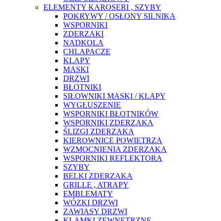
ELEMENTY KAROSERI , SZYBY
POKRYWY / OSŁONY SILNIKA
WSPORNIKI
ZDERZAKI
NADKOLA
CHLAPACZE
KLAPY
MASKI
DRZWI
BŁOTNIKI
SIŁOWNIKI MASKI / KLAPY
WYGŁUSZENIE
WSPORNIKI BŁOTNIKÓW
WSPORNIKI ZDERZAKA
ŚLIZGI ZDERZAKA
KIEROWNICE POWIETRZA
WZMOCNIENIA ZDERZAKA
WSPORNIKI REFLEKTORA
SZYBY
BELKI ZDERZAKA
GRILLE , ATRAPY
EMBLEMATY
WÓZKI DRZWI
ZAWIASY DRZWI
KLAMKI ZEWNĘTRZNE