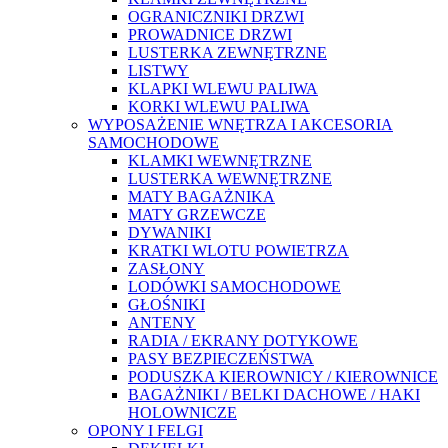
OGRANICZNIKI DRZWI
PROWADNICE DRZWI
LUSTERKA ZEWNĘTRZNE
LISTWY
KLAPKI WLEWU PALIWA
KORKI WLEWU PALIWA
WYPOSAŻENIE WNĘTRZA I AKCESORIA
SAMOCHODOWE
KLAMKI WEWNĘTRZNE
LUSTERKA WEWNĘTRZNE
MATY BAGAŻNIKA
MATY GRZEWCZE
DYWANIKI
KRATKI WLOTU POWIETRZA
ZASŁONY
LODÓWKI SAMOCHODOWE
GŁOŚNIKI
ANTENY
RADIA / EKRANY DOTYKOWE
PASY BEZPIECZEŃSTWA
PODUSZKA KIEROWNICY / KIEROWNICE
BAGAŻNIKI / BELKI DACHOWE / HAKI
HOLOWNICZE
OPONY I FELGI