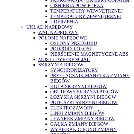
PARKOWANIA / KAMERY COFANIA
CIŚNIENIA POWIETRZA
TEMPERATURY WEWNĘTRZNEJ
TEMPERATURY ZEWNĘTRZNEJ
UDERZENIA
UKŁAD NAPĘDOWY
WAŁ NAPĘDOWY
PÓŁOSIE NAPĘDOWE
OSŁONY PRZEGUBU
PODPORY PÓŁOSI
PIERŚCIENIE MAGNETYCZNE ABS
MOST / DYFERENCJAŁ
SKRZYNIA BIEGÓW
SYNCHRONIZATORY
PRZEŁĄCZNIK MANETKA ZMIANY
BIEGÓW
KOŁA SKRZYNI BIEGÓW
OBUDOWY SKRZYNI BIEGÓW
ŁOŻYSKA SKRZYNI BIEGÓW
PODUSZKI SKRZYNI BIEGÓW
ELEKTROZAWORY
LINKI ZMIANY BIEGÓW
LEWAREK ZMIANY BIEGÓW
GAŁKA ZMIANY BIEGÓW
WYBIERAK CIĘGNO ZMIANY