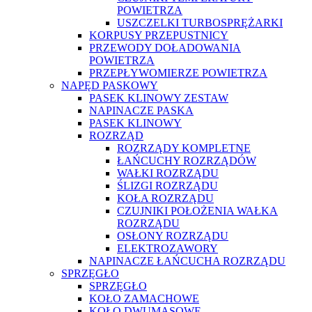
POWIETRZA
USZCZELKI TURBOSPRĘŻARKI
KORPUSY PRZEPUSTNICY
PRZEWODY DOŁADOWANIA
POWIETRZA
PRZEPŁYWOMIERZE POWIETRZA
NAPĘD PASKOWY
PASEK KLINOWY ZESTAW
NAPINACZE PASKA
PASEK KLINOWY
ROZRZĄD
ROZRZĄDY KOMPLETNE
ŁAŃCUCHY ROZRZĄDÓW
WAŁKI ROZRZĄDU
ŚLIZGI ROZRZĄDU
KOŁA ROZRZĄDU
CZUJNIKI POŁOŻENIA WAŁKA
ROZRZĄDU
OSŁONY ROZRZĄDU
ELEKTROZAWORY
NAPINACZE ŁAŃCUCHA ROZRZĄDU
SPRZĘGŁO
SPRZĘGŁO
KOŁO ZAMACHOWE
KOŁO DWUMASOWE