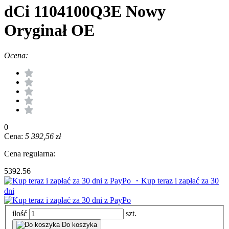
dCi 1104100Q3E Nowy
Oryginał OE
Ocena:
0
Cena:
5 392,56 zł
Cena regularna:
5392.56
・Kup teraz i zapłać za 30
dni
ilość
szt.
Do koszyka