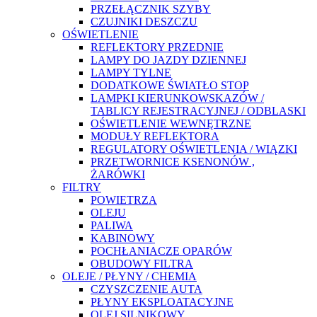
PRZEŁĄCZNIK SZYBY
CZUJNIKI DESZCZU
OŚWIETLENIE
REFLEKTORY PRZEDNIE
LAMPY DO JAZDY DZIENNEJ
LAMPY TYLNE
DODATKOWE ŚWIATŁO STOP
LAMPKI KIERUNKOWSKAZÓW /
TABLICY REJESTRACYJNEJ / ODBLASKI
OŚWIETLENIE WEWNĘTRZNE
MODUŁY REFLEKTORA
REGULATORY OŚWIETLENIA / WIĄZKI
PRZETWORNICE KSENONÓW ,
ŻARÓWKI
FILTRY
POWIETRZA
OLEJU
PALIWA
KABINOWY
POCHŁANIACZE OPARÓW
OBUDOWY FILTRA
OLEJE / PŁYNY / CHEMIA
CZYSZCZENIE AUTA
PŁYNY EKSPLOATACYJNE
OLEJ SILNIKOWY