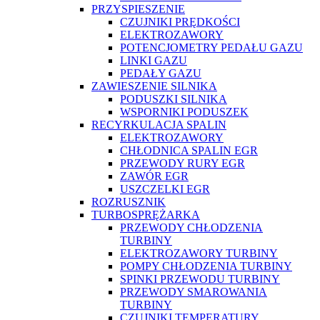
PRZYSPIESZENIE
CZUJNIKI PRĘDKOŚCI
ELEKTROZAWORY
POTENCJOMETRY PEDAŁU GAZU
LINKI GAZU
PEDAŁY GAZU
ZAWIESZENIE SILNIKA
PODUSZKI SILNIKA
WSPORNIKI PODUSZEK
RECYRKULACJA SPALIN
ELEKTROZAWORY
CHŁODNICA SPALIN EGR
PRZEWODY RURY EGR
ZAWÓR EGR
USZCZELKI EGR
ROZRUSZNIK
TURBOSPRĘŻARKA
PRZEWODY CHŁODZENIA
TURBINY
ELEKTROZAWORY TURBINY
POMPY CHŁODZENIA TURBINY
SPINKI PRZEWODU TURBINY
PRZEWODY SMAROWANIA
TURBINY
CZUJNIKI TEMPERATURY