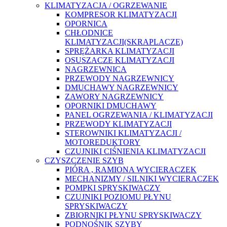
KLIMATYZACJA / OGRZEWANIE
KOMPRESOR KLIMATYZACJI
OPORNICA
CHŁODNICE
KLIMATYZACJI(SKRAPLACZE)
SPRĘŻARKA KLIMATYZACJI
OSUSZACZE KLIMATYZACJI
NAGRZEWNICA
PRZEWODY NAGRZEWNICY
DMUCHAWY NAGRZEWNICY
ZAWORY NAGRZEWNICY
OPORNIKI DMUCHAWY
PANEL OGRZEWANIA / KLIMATYZACJI
PRZEWODY KLIMATYZACJI
STEROWNIKI KLIMATYZACJI /
MOTOREDUKTORY
CZUJNIKI CIŚNIENIA KLIMATYZACJI
CZYSZCZENIE SZYB
PIÓRA , RAMIONA WYCIERACZEK
MECHANIZMY / SILNIKI WYCIERACZEK
POMPKI SPRYSKIWACZY
CZUJNIKI POZIOMU PŁYNU
SPRYSKIWACZY
ZBIORNIKI PŁYNU SPRYSKIWACZY
PODNOŚNIK SZYBY