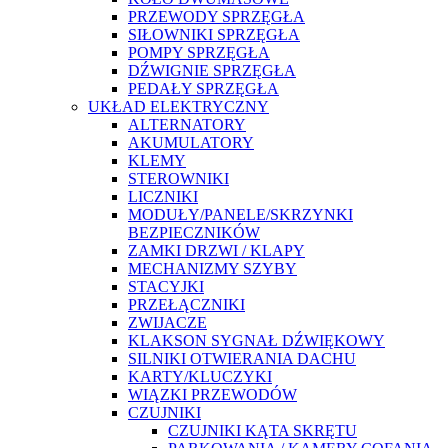
PRZEWODY SPRZĘGŁA
SIŁOWNIKI SPRZĘGŁA
POMPY SPRZĘGŁA
DŹWIGNIE SPRZĘGŁA
PEDAŁY SPRZĘGŁA
UKŁAD ELEKTRYCZNY
ALTERNATORY
AKUMULATORY
KLEMY
STEROWNIKI
LICZNIKI
MODUŁY/PANELE/SKRZYNKI
BEZPIECZNIKÓW
ZAMKI DRZWI / KLAPY
MECHANIZMY SZYBY
STACYJKI
PRZEŁĄCZNIKI
ZWIJACZE
KLAKSON SYGNAŁ DŹWIĘKOWY
SILNIKI OTWIERANIA DACHU
KARTY/KLUCZYKI
WIĄZKI PRZEWODÓW
CZUJNIKI
CZUJNIKI KĄTA SKRĘTU