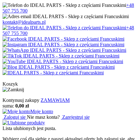
+48
507 755 700
kontakt@idealparts.pl
+48
507 755 700
Koszyk
Kontynuuj zakupy
ZAMAWIAM
suma:
0,00 zł
Moje konto
Zaloguj się
Nie masz konta?
Zarejestruj się
Lista ulubionych jest pusta.
Wybierz coś dla siebie z naszej aktualnej oferty lub zaloguj się, aby