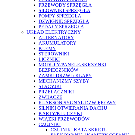
PRZEWODY SPRZĘGŁA
SIŁOWNIKI SPRZĘGŁA
POMPY SPRZĘGŁA
DŹWIGNIE SPRZĘGŁA
PEDAŁY SPRZĘGŁA
UKŁAD ELEKTRYCZNY
ALTERNATORY
AKUMULATORY
KLEMY
STEROWNIKI
LICZNIKI
MODUŁY/PANELE/SKRZYNKI
BEZPIECZNIKÓW
ZAMKI DRZWI / KLAPY
MECHANIZMY SZYBY
STACYJKI
PRZEŁĄCZNIKI
ZWIJACZE
KLAKSON SYGNAŁ DŹWIĘKOWY
SILNIKI OTWIERANIA DACHU
KARTY/KLUCZYKI
WIĄZKI PRZEWODÓW
CZUJNIKI
CZUJNIKI KĄTA SKRĘTU