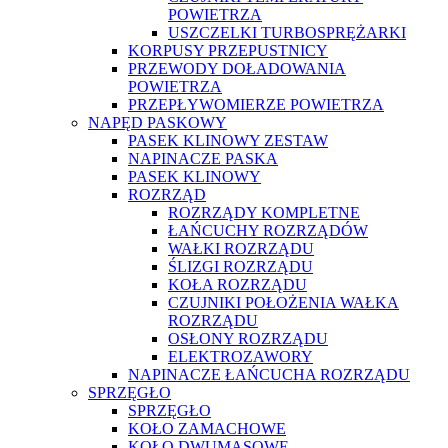
POWIETRZA
USZCZELKI TURBOSPRĘŻARKI
KORPUSY PRZEPUSTNICY
PRZEWODY DOŁADOWANIA
POWIETRZA
PRZEPŁYWOMIERZE POWIETRZA
NAPĘD PASKOWY
PASEK KLINOWY ZESTAW
NAPINACZE PASKA
PASEK KLINOWY
ROZRZĄD
ROZRZĄDY KOMPLETNE
ŁAŃCUCHY ROZRZĄDÓW
WAŁKI ROZRZĄDU
ŚLIZGI ROZRZĄDU
KOŁA ROZRZĄDU
CZUJNIKI POŁOŻENIA WAŁKA
ROZRZĄDU
OSŁONY ROZRZĄDU
ELEKTROZAWORY
NAPINACZE ŁAŃCUCHA ROZRZĄDU
SPRZĘGŁO
SPRZĘGŁO
KOŁO ZAMACHOWE
KOŁO DWUMASOWE