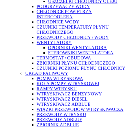
USZCZELKI CHŁODNICY OLEJU
PODGRZEWACZE WODY
CHŁODNICE POWIETRZA
INTERCOOLERA
CHŁODNICE WODY
CZUJNIKI TEMPERATURY PŁYNU
CHŁODNICZEGO
PRZEWODY CHŁODNICY / WODY
WENTYLATORY
OPORNIKI WENTYLATORA
STEROWNIKI WENTYLATORA
TERMOSTAT / OBUDOWA
ZBIORNIKI PŁYNU CHŁODNICZEGO
CZUJNIKI POZIOMU PŁYNU CHŁODNICY
UKŁAD PALIWOWY
POMPA WTRYSKOWA
KOŁA POMPY WTRYSKOWEJ
RAMPY WTRYSKU
WTRYSKIWACZ BENZYNOWY
WTRYSKIWACZ DIESEL
WTRYSKIWACZ ADBLUE
WIĄZKI PRZEWODÓW WTRYSKIWACZA
PRZEWODY WTRYSKU
PRZEWODY ADBLUE
ZBIORNIK ADBLUE