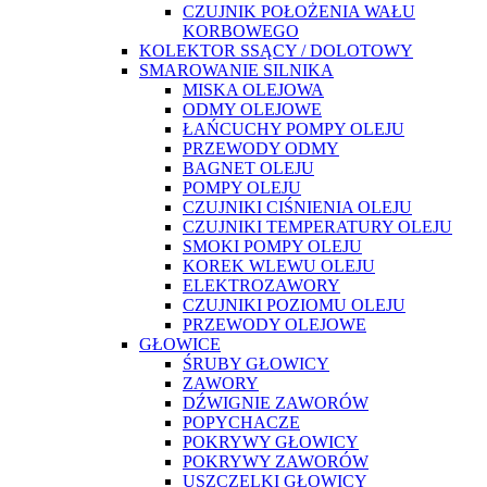
CZUJNIK POŁOŻENIA WAŁU
KORBOWEGO
KOLEKTOR SSĄCY / DOLOTOWY
SMAROWANIE SILNIKA
MISKA OLEJOWA
ODMY OLEJOWE
ŁAŃCUCHY POMPY OLEJU
PRZEWODY ODMY
BAGNET OLEJU
POMPY OLEJU
CZUJNIKI CIŚNIENIA OLEJU
CZUJNIKI TEMPERATURY OLEJU
SMOKI POMPY OLEJU
KOREK WLEWU OLEJU
ELEKTROZAWORY
CZUJNIKI POZIOMU OLEJU
PRZEWODY OLEJOWE
GŁOWICE
ŚRUBY GŁOWICY
ZAWORY
DŹWIGNIE ZAWORÓW
POPYCHACZE
POKRYWY GŁOWICY
POKRYWY ZAWORÓW
USZCZELKI GŁOWICY