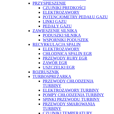
PRZYSPIESZENIE
CZUJNIKI PRĘDKOŚCI
ELEKTROZAWORY
POTENCJOMETRY PEDAŁU GAZU
LINKI GAZU
PEDAŁY GAZU
ZAWIESZENIE SILNIKA
PODUSZKI SILNIKA
WSPORNIKI PODUSZEK
RECYRKULACJA SPALIN
ELEKTROZAWORY
CHŁODNICA SPALIN EGR
PRZEWODY RURY EGR
ZAWÓR EGR
USZCZELKI EGR
ROZRUSZNIK
TURBOSPRĘŻARKA
PRZEWODY CHŁODZENIA
TURBINY
ELEKTROZAWORY TURBINY
POMPY CHŁODZENIA TURBINY
SPINKI PRZEWODU TURBINY
PRZEWODY SMAROWANIA
TURBINY
CZUJNIKI TEMPERATURY