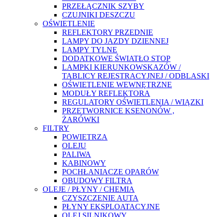
PRZEŁĄCZNIK SZYBY
CZUJNIKI DESZCZU
OŚWIETLENIE
REFLEKTORY PRZEDNIE
LAMPY DO JAZDY DZIENNEJ
LAMPY TYLNE
DODATKOWE ŚWIATŁO STOP
LAMPKI KIERUNKOWSKAZÓW /
TABLICY REJESTRACYJNEJ / ODBLASKI
OŚWIETLENIE WEWNĘTRZNE
MODUŁY REFLEKTORA
REGULATORY OŚWIETLENIA / WIĄZKI
PRZETWORNICE KSENONÓW ,
ŻARÓWKI
FILTRY
POWIETRZA
OLEJU
PALIWA
KABINOWY
POCHŁANIACZE OPARÓW
OBUDOWY FILTRA
OLEJE / PŁYNY / CHEMIA
CZYSZCZENIE AUTA
PŁYNY EKSPLOATACYJNE
OLEJ SILNIKOWY