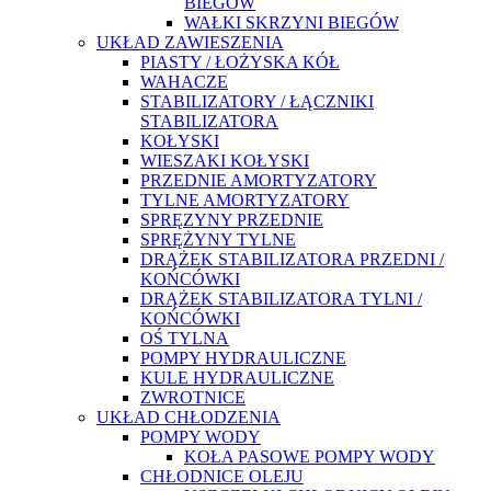
BIEGÓW
WAŁKI SKRZYNI BIEGÓW
UKŁAD ZAWIESZENIA
PIASTY / ŁOŻYSKA KÓŁ
WAHACZE
STABILIZATORY / ŁĄCZNIKI
STABILIZATORA
KOŁYSKI
WIESZAKI KOŁYSKI
PRZEDNIE AMORTYZATORY
TYLNE AMORTYZATORY
SPRĘZYNY PRZEDNIE
SPRĘŻYNY TYLNE
DRĄŻEK STABILIZATORA PRZEDNI /
KOŃCÓWKI
DRĄŻEK STABILIZATORA TYLNI /
KOŃCÓWKI
OŚ TYLNA
POMPY HYDRAULICZNE
KULE HYDRAULICZNE
ZWROTNICE
UKŁAD CHŁODZENIA
POMPY WODY
KOŁA PASOWE POMPY WODY
CHŁODNICE OLEJU