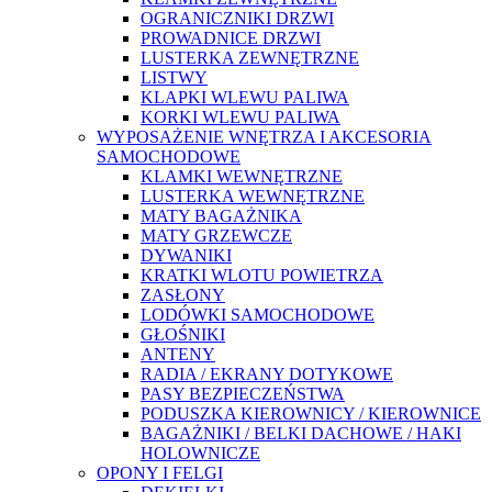
OGRANICZNIKI DRZWI
PROWADNICE DRZWI
LUSTERKA ZEWNĘTRZNE
LISTWY
KLAPKI WLEWU PALIWA
KORKI WLEWU PALIWA
WYPOSAŻENIE WNĘTRZA I AKCESORIA
SAMOCHODOWE
KLAMKI WEWNĘTRZNE
LUSTERKA WEWNĘTRZNE
MATY BAGAŻNIKA
MATY GRZEWCZE
DYWANIKI
KRATKI WLOTU POWIETRZA
ZASŁONY
LODÓWKI SAMOCHODOWE
GŁOŚNIKI
ANTENY
RADIA / EKRANY DOTYKOWE
PASY BEZPIECZEŃSTWA
PODUSZKA KIEROWNICY / KIEROWNICE
BAGAŻNIKI / BELKI DACHOWE / HAKI
HOLOWNICZE
OPONY I FELGI