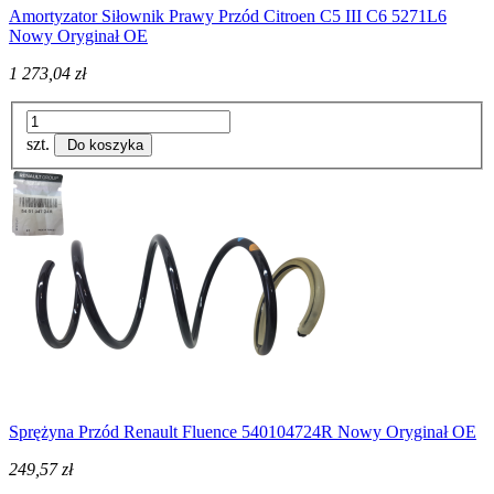
Amortyzator Siłownik Prawy Przód Citroen C5 III C6 5271L6
Nowy Oryginał OE
1 273,04 zł
szt.
Do koszyka
Sprężyna Przód Renault Fluence 540104724R Nowy Oryginał OE
249,57 zł