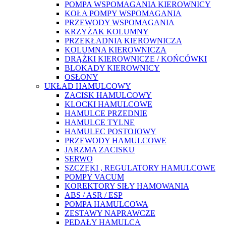
POMPA WSPOMAGANIA KIEROWNICY
KOŁA POMPY WSPOMAGANIA
PRZEWODY WSPOMAGANIA
KRZYŻAK KOLUMNY
PRZEKŁADNIA KIEROWNICZA
KOLUMNA KIEROWNICZA
DRĄŻKI KIEROWNICZE / KOŃCÓWKI
BLOKADY KIEROWNICY
OSŁONY
UKŁAD HAMULCOWY
ZACISK HAMULCOWY
KLOCKI HAMULCOWE
HAMULCE PRZEDNIE
HAMULCE TYLNE
HAMULEC POSTOJOWY
PRZEWODY HAMULCOWE
JARZMA ZACISKU
SERWO
SZCZĘKI , REGULATORY HAMULCOWE
POMPY VACUM
KOREKTORY SIŁY HAMOWANIA
ABS / ASR / ESP
POMPA HAMULCOWA
ZESTAWY NAPRAWCZE
PEDAŁY HAMULCA