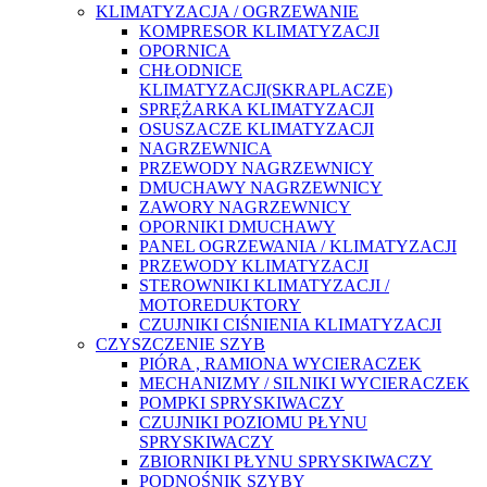
KLIMATYZACJA / OGRZEWANIE
KOMPRESOR KLIMATYZACJI
OPORNICA
CHŁODNICE
KLIMATYZACJI(SKRAPLACZE)
SPRĘŻARKA KLIMATYZACJI
OSUSZACZE KLIMATYZACJI
NAGRZEWNICA
PRZEWODY NAGRZEWNICY
DMUCHAWY NAGRZEWNICY
ZAWORY NAGRZEWNICY
OPORNIKI DMUCHAWY
PANEL OGRZEWANIA / KLIMATYZACJI
PRZEWODY KLIMATYZACJI
STEROWNIKI KLIMATYZACJI /
MOTOREDUKTORY
CZUJNIKI CIŚNIENIA KLIMATYZACJI
CZYSZCZENIE SZYB
PIÓRA , RAMIONA WYCIERACZEK
MECHANIZMY / SILNIKI WYCIERACZEK
POMPKI SPRYSKIWACZY
CZUJNIKI POZIOMU PŁYNU
SPRYSKIWACZY
ZBIORNIKI PŁYNU SPRYSKIWACZY
PODNOŚNIK SZYBY