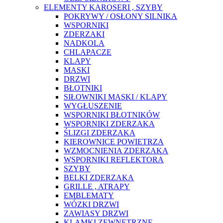
ELEMENTY KAROSERI , SZYBY
POKRYWY / OSŁONY SILNIKA
WSPORNIKI
ZDERZAKI
NADKOLA
CHLAPACZE
KLAPY
MASKI
DRZWI
BŁOTNIKI
SIŁOWNIKI MASKI / KLAPY
WYGŁUSZENIE
WSPORNIKI BŁOTNIKÓW
WSPORNIKI ZDERZAKA
ŚLIZGI ZDERZAKA
KIEROWNICE POWIETRZA
WZMOCNIENIA ZDERZAKA
WSPORNIKI REFLEKTORA
SZYBY
BELKI ZDERZAKA
GRILLE , ATRAPY
EMBLEMATY
WÓZKI DRZWI
ZAWIASY DRZWI
KLAMKI ZEWNĘTRZNE