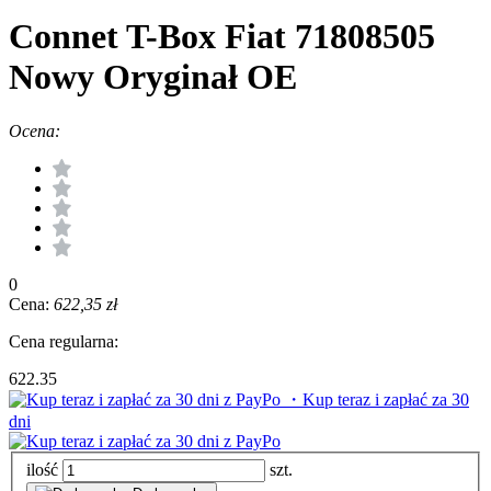
Connet T-Box Fiat 71808505
Nowy Oryginał OE
Ocena:
0
Cena:
622,35 zł
Cena regularna:
622.35
・Kup teraz i zapłać za 30
dni
ilość
szt.