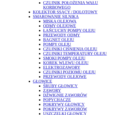
CZUJNIK POŁOŻENIA WAŁU
KORBOWEGO
KOLEKTOR SSĄCY / DOLOTOWY
SMAROWANIE SILNIKA
MISKA OLEJOWA
ODMY OLEJOWE
ŁAŃCUCHY POMPY OLEJU
PRZEWODY ODMY
BAGNET OLEJU
POMPY OLEJU
CZUJNIKI CIŚNIENIA OLEJU
CZUJNIKI TEMPERATURY OLEJU
SMOKI POMPY OLEJU
KOREK WLEWU OLEJU
ELEKTROZAWORY
CZUJNIKI POZIOMU OLEJU
PRZEWODY OLEJOWE
GŁOWICE
ŚRUBY GŁOWICY
ZAWORY
DŹWIGNIE ZAWORÓW
POPYCHACZE
POKRYWY GŁOWICY
POKRYWY ZAWORÓW
USZCZELKI GŁOWICY