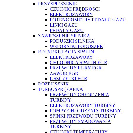
PRZYSPIESZENIE
CZUJNIKI PRĘDKOŚCI
ELEKTROZAWORY
POTENCJOMETRY PEDAŁU GAZU
LINKI GAZU
PEDAŁY GAZU
ZAWIESZENIE SILNIKA
PODUSZKI SILNIKA
WSPORNIKI PODUSZEK
RECYRKULACJA SPALIN
ELEKTROZAWORY
CHŁODNICA SPALIN EGR
PRZEWODY RURY EGR
ZAWÓR EGR
USZCZELKI EGR
ROZRUSZNIK
TURBOSPRĘŻARKA
PRZEWODY CHŁODZENIA
TURBINY
ELEKTROZAWORY TURBINY
POMPY CHŁODZENIA TURBINY
SPINKI PRZEWODU TURBINY
PRZEWODY SMAROWANIA
TURBINY
CZUJNIKI TEMPERATURY