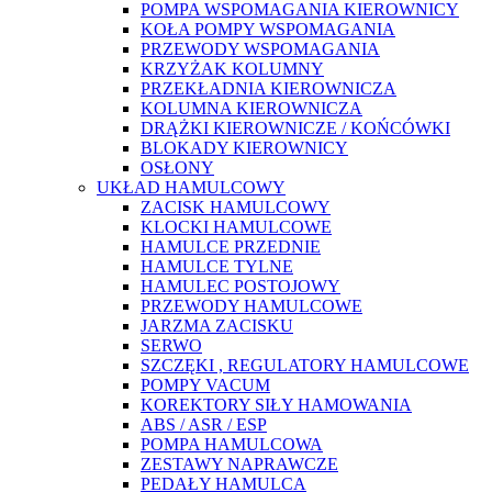
POMPA WSPOMAGANIA KIEROWNICY
KOŁA POMPY WSPOMAGANIA
PRZEWODY WSPOMAGANIA
KRZYŻAK KOLUMNY
PRZEKŁADNIA KIEROWNICZA
KOLUMNA KIEROWNICZA
DRĄŻKI KIEROWNICZE / KOŃCÓWKI
BLOKADY KIEROWNICY
OSŁONY
UKŁAD HAMULCOWY
ZACISK HAMULCOWY
KLOCKI HAMULCOWE
HAMULCE PRZEDNIE
HAMULCE TYLNE
HAMULEC POSTOJOWY
PRZEWODY HAMULCOWE
JARZMA ZACISKU
SERWO
SZCZĘKI , REGULATORY HAMULCOWE
POMPY VACUM
KOREKTORY SIŁY HAMOWANIA
ABS / ASR / ESP
POMPA HAMULCOWA
ZESTAWY NAPRAWCZE
PEDAŁY HAMULCA