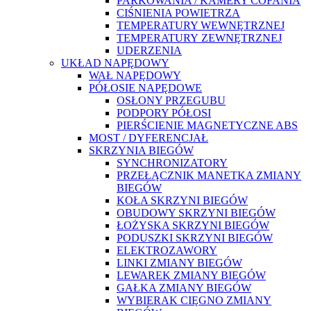
PARKOWANIA / KAMERY COFANIA
CIŚNIENIA POWIETRZA
TEMPERATURY WEWNĘTRZNEJ
TEMPERATURY ZEWNĘTRZNEJ
UDERZENIA
UKŁAD NAPĘDOWY
WAŁ NAPĘDOWY
PÓŁOSIE NAPĘDOWE
OSŁONY PRZEGUBU
PODPORY PÓŁOSI
PIERŚCIENIE MAGNETYCZNE ABS
MOST / DYFERENCJAŁ
SKRZYNIA BIEGÓW
SYNCHRONIZATORY
PRZEŁĄCZNIK MANETKA ZMIANY
BIEGÓW
KOŁA SKRZYNI BIEGÓW
OBUDOWY SKRZYNI BIEGÓW
ŁOŻYSKA SKRZYNI BIEGÓW
PODUSZKI SKRZYNI BIEGÓW
ELEKTROZAWORY
LINKI ZMIANY BIEGÓW
LEWAREK ZMIANY BIEGÓW
GAŁKA ZMIANY BIEGÓW
WYBIERAK CIĘGNO ZMIANY