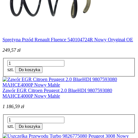
Sprężyna Przód Renault Fluence 540104724R Nowy Oryginał OE
249,57 zł
szt.
Do koszyka
Zawór EGR Citroen Peugeot 2.0 BlueHDI 9807593080
MAHCE4000P Nowy Mahle
1 186,59 zł
szt.
Do koszyka