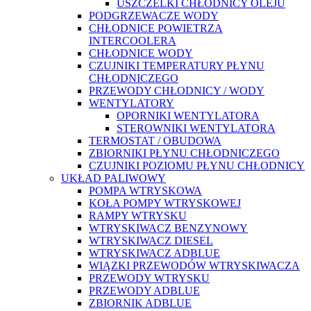
USZCZELKI CHŁODNICY OLEJU
PODGRZEWACZE WODY
CHŁODNICE POWIETRZA
INTERCOOLERA
CHŁODNICE WODY
CZUJNIKI TEMPERATURY PŁYNU
CHŁODNICZEGO
PRZEWODY CHŁODNICY / WODY
WENTYLATORY
OPORNIKI WENTYLATORA
STEROWNIKI WENTYLATORA
TERMOSTAT / OBUDOWA
ZBIORNIKI PŁYNU CHŁODNICZEGO
CZUJNIKI POZIOMU PŁYNU CHŁODNICY
UKŁAD PALIWOWY
POMPA WTRYSKOWA
KOŁA POMPY WTRYSKOWEJ
RAMPY WTRYSKU
WTRYSKIWACZ BENZYNOWY
WTRYSKIWACZ DIESEL
WTRYSKIWACZ ADBLUE
WIĄZKI PRZEWODÓW WTRYSKIWACZA
PRZEWODY WTRYSKU
PRZEWODY ADBLUE
ZBIORNIK ADBLUE