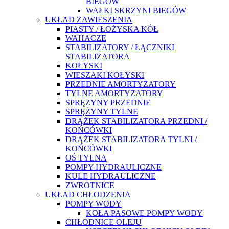
BIEGÓW
WAŁKI SKRZYNI BIEGÓW
UKŁAD ZAWIESZENIA
PIASTY / ŁOŻYSKA KÓŁ
WAHACZE
STABILIZATORY / ŁĄCZNIKI
STABILIZATORA
KOŁYSKI
WIESZAKI KOŁYSKI
PRZEDNIE AMORTYZATORY
TYLNE AMORTYZATORY
SPRĘZYNY PRZEDNIE
SPRĘŻYNY TYLNE
DRĄŻEK STABILIZATORA PRZEDNI /
KOŃCÓWKI
DRĄŻEK STABILIZATORA TYLNI /
KOŃCÓWKI
OŚ TYLNA
POMPY HYDRAULICZNE
KULE HYDRAULICZNE
ZWROTNICE
UKŁAD CHŁODZENIA
POMPY WODY
KOŁA PASOWE POMPY WODY
CHŁODNICE OLEJU