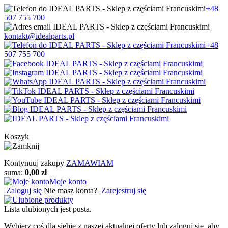
+48
507 755 700
kontakt@idealparts.pl
+48
507 755 700
Koszyk
Kontynuuj zakupy
ZAMAWIAM
suma:
0,00 zł
Moje konto
Zaloguj się
Nie masz konta?
Zarejestruj się
Lista ulubionych jest pusta.
Wybierz coś dla siebie z naszej aktualnej oferty lub zaloguj się, aby