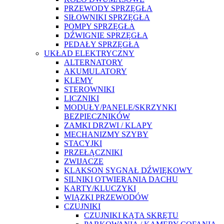
PRZEWODY SPRZĘGŁA
SIŁOWNIKI SPRZĘGŁA
POMPY SPRZĘGŁA
DŹWIGNIE SPRZĘGŁA
PEDAŁY SPRZĘGŁA
UKŁAD ELEKTRYCZNY
ALTERNATORY
AKUMULATORY
KLEMY
STEROWNIKI
LICZNIKI
MODUŁY/PANELE/SKRZYNKI
BEZPIECZNIKÓW
ZAMKI DRZWI / KLAPY
MECHANIZMY SZYBY
STACYJKI
PRZEŁĄCZNIKI
ZWIJACZE
KLAKSON SYGNAŁ DŹWIĘKOWY
SILNIKI OTWIERANIA DACHU
KARTY/KLUCZYKI
WIĄZKI PRZEWODÓW
CZUJNIKI
CZUJNIKI KĄTA SKRĘTU