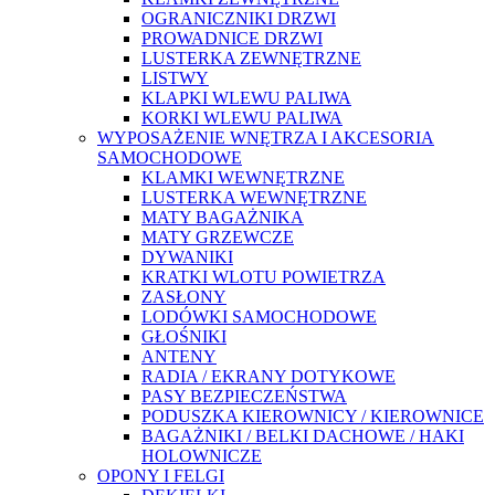
OGRANICZNIKI DRZWI
PROWADNICE DRZWI
LUSTERKA ZEWNĘTRZNE
LISTWY
KLAPKI WLEWU PALIWA
KORKI WLEWU PALIWA
WYPOSAŻENIE WNĘTRZA I AKCESORIA
SAMOCHODOWE
KLAMKI WEWNĘTRZNE
LUSTERKA WEWNĘTRZNE
MATY BAGAŻNIKA
MATY GRZEWCZE
DYWANIKI
KRATKI WLOTU POWIETRZA
ZASŁONY
LODÓWKI SAMOCHODOWE
GŁOŚNIKI
ANTENY
RADIA / EKRANY DOTYKOWE
PASY BEZPIECZEŃSTWA
PODUSZKA KIEROWNICY / KIEROWNICE
BAGAŻNIKI / BELKI DACHOWE / HAKI
HOLOWNICZE
OPONY I FELGI