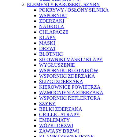
ELEMENTY KAROSERI , SZYBY
POKRYWY / OSŁONY SILNIKA
WSPORNIKI
ZDERZAKI
NADKOLA
CHLAPACZE
KLAPY
MASKI
DRZWI
BŁOTNIKI
SIŁOWNIKI MASKI / KLAPY
WYGŁUSZENIE
WSPORNIKI BŁOTNIKÓW
WSPORNIKI ZDERZAKA
ŚLIZGI ZDERZAKA
KIEROWNICE POWIETRZA
WZMOCNIENIA ZDERZAKA
WSPORNIKI REFLEKTORA
SZYBY
BELKI ZDERZAKA
GRILLE , ATRAPY
EMBLEMATY
WÓZKI DRZWI
ZAWIASY DRZWI
KLAMKI ZEWNĘTRZNE