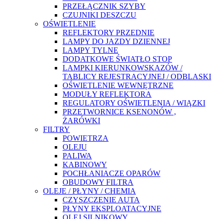
PRZEŁĄCZNIK SZYBY
CZUJNIKI DESZCZU
OŚWIETLENIE
REFLEKTORY PRZEDNIE
LAMPY DO JAZDY DZIENNEJ
LAMPY TYLNE
DODATKOWE ŚWIATŁO STOP
LAMPKI KIERUNKOWSKAZÓW /
TABLICY REJESTRACYJNEJ / ODBLASKI
OŚWIETLENIE WEWNĘTRZNE
MODUŁY REFLEKTORA
REGULATORY OŚWIETLENIA / WIĄZKI
PRZETWORNICE KSENONÓW ,
ŻARÓWKI
FILTRY
POWIETRZA
OLEJU
PALIWA
KABINOWY
POCHŁANIACZE OPARÓW
OBUDOWY FILTRA
OLEJE / PŁYNY / CHEMIA
CZYSZCZENIE AUTA
PŁYNY EKSPLOATACYJNE
OLEJ SILNIKOWY