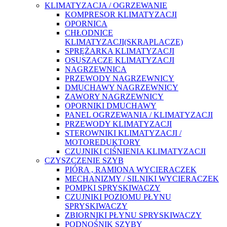
KLIMATYZACJA / OGRZEWANIE
KOMPRESOR KLIMATYZACJI
OPORNICA
CHŁODNICE
KLIMATYZACJI(SKRAPLACZE)
SPRĘŻARKA KLIMATYZACJI
OSUSZACZE KLIMATYZACJI
NAGRZEWNICA
PRZEWODY NAGRZEWNICY
DMUCHAWY NAGRZEWNICY
ZAWORY NAGRZEWNICY
OPORNIKI DMUCHAWY
PANEL OGRZEWANIA / KLIMATYZACJI
PRZEWODY KLIMATYZACJI
STEROWNIKI KLIMATYZACJI /
MOTOREDUKTORY
CZUJNIKI CIŚNIENIA KLIMATYZACJI
CZYSZCZENIE SZYB
PIÓRA , RAMIONA WYCIERACZEK
MECHANIZMY / SILNIKI WYCIERACZEK
POMPKI SPRYSKIWACZY
CZUJNIKI POZIOMU PŁYNU
SPRYSKIWACZY
ZBIORNIKI PŁYNU SPRYSKIWACZY
PODNOŚNIK SZYBY